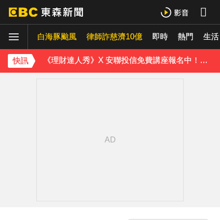
永和豆漿創辦人林炳生病逝 享壽70歲
白海豚颱風
律師詐慈濟10億
即時
熱門
生活
台指期夜盤狂飆736點 專家揭反彈契機上看48000點
《理財達人秀》X 安聯投信免費講座報名中！搶先卡位 2027
快訊
下載東森App，隨時掌握天下大小事！
淡水驚見龍捲風 氣象署證實：和白海豚有關