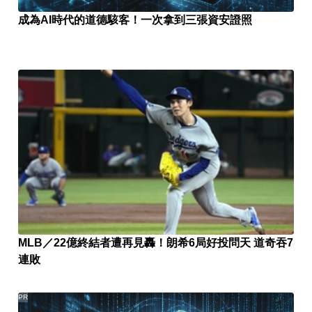
成為AI時代的道德駭客！一次拿到三張資安證照
MLB／22億終結者遭再見轟！朗希6局好投問天 道奇吞7
連敗
PR