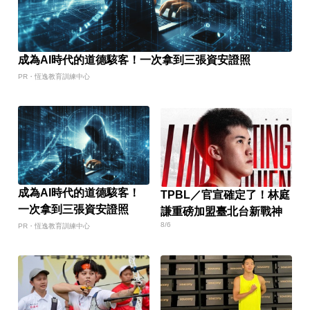
成為AI時代的道德駭客！一次拿到三張資安證照
PR・恆逸教育訓練中心
成為AI時代的道德駭客！
TPBL／官宣確定了！林庭
一次拿到三張資安證照
謙重磅加盟臺北台新戰神
8/6
PR・恆逸教育訓練中心