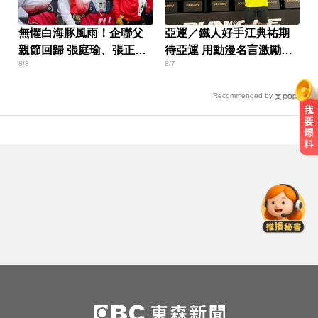
無懼白海豚風雨！企聯父
亞運／鐵人好手江典祐期
親節回歸 張庭瑜、張正韋
待亞運 用動漫名言激勵自
8/8
8/7
用勝利感謝老爸
己
Recommended by
涉製毒、跨國販毒！埃及女星被判
死刑
天天吃燒烤香腸 14歲女竟罹大腸癌
民進黨資深前輩辭世！前彰化市代
蔡裕昌罹癌 享壽71歲
涉製毒、跨國販毒！埃及女星被判
死刑