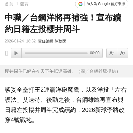
首頁
體育
加入為 Google 偏好來源
中職／台鋼洋將再補強！宣布續
約日籍左投櫻井周斗
2026-01-24
18:32
責任編輯 陳耿閔
00:00
櫻井周斗已經在今天下午抵達高雄。（圖／台鋼雄鷹提供）
談妥全壘打王2連霸洋砲魔鷹，以及洋投「左右
護法」艾速特、後勁之後，
台鋼雄鷹
再宣布與
日籍左投
櫻井周斗
完成續約，2026新球季將改
穿4號戰袍。