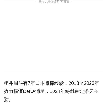
廣告 / 請繼續往下閱讀
櫻井周斗有7年日本職棒經驗，2018至2023年
效力橫濱DeNA灣星，2024年轉戰東北樂天金
鷲。