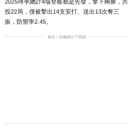
2025球季總計4場登板都是先發，拿下兩勝，共
投22局，僅被擊出14支安打、送出13次奪三
振，防禦率2.45。
廣告 / 請繼續往下閱讀