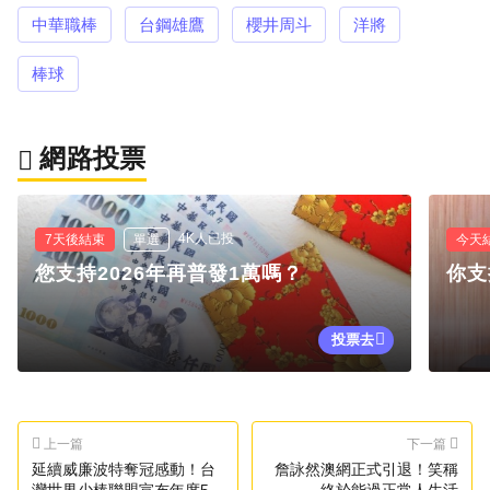
中華職棒
台鋼雄鷹
櫻井周斗
洋將
棒球
網路投票
4K人已投
7天後結束
單選
今天
您支持2026年再普發1萬嗎？
你支
投票去
上一篇
下一篇
延續威廉波特奪冠感動！台
詹詠然澳網正式引退！笑稱
灣世界少棒聯盟宣布年度5大
終於能過正常人生活