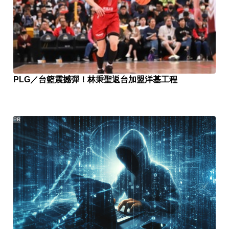
PLG／台籃震撼彈！林秉聖返台加盟洋基工程
PR