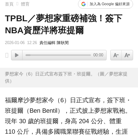
首頁
體育
加入為 Google 偏好來源
TPBL／夢想家重磅補強！簽下
NBA資歷洋將班提爾
2026-01-06
12:26
責任編輯 陳耿閔
00:00
夢想家今（6）日正式宣布簽下班・班提爾。（圖／夢想家提
供）
福爾摩沙夢想家
今（6）日正式宣布，簽下班・
班提爾
（Ben Bentil），正式披上夢想家戰袍。
現年 30 歲的班提爾，身高 204 公分、體重
110 公斤，具備多國職業聯賽征戰經驗，生涯