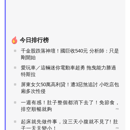
今日排行榜
千金股跌落神壇！國巨收540元 分析師：只是
剛開始
愛玩車／這輛迷你電動車超勇 拖曳能力勝過
特斯拉
屏東女欠50萬高利貸！遭3惡煞追討 小吃店包
廂多次性侵
一週有感！肚子整個都消下去了！免節食，
排空順暢就夠
PR
起床就先做件事，沒三天小腹就不見了! 肚
子一天天變小！
PR