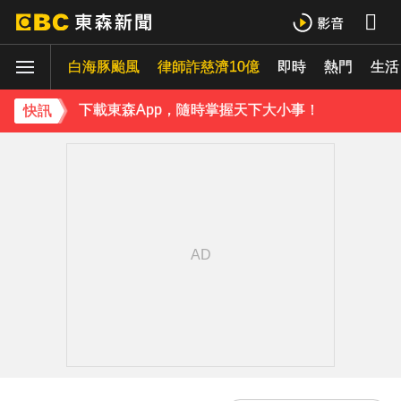
《理財達人秀》X 安聯投信免費講座報名中！搶先卡位 2027
白海豚颱風
下載東森App，隨時掌握天下大小事！
律師詐慈濟10億
即時
熱門
生活
「兆基」前董事長涉侵占近7億 移送北檢遭收押
快訊