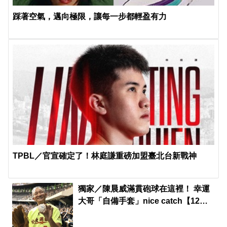
踩著空氣，邁向極限，讓每一步都輕盈有力
TPBL／官宣確定了！林庭謙重磅加盟臺北台新戰神
獨家／陳晨威滿貫砲球在這裡！ 幸運
大哥「自備手套」nice catch【12強
看東森】