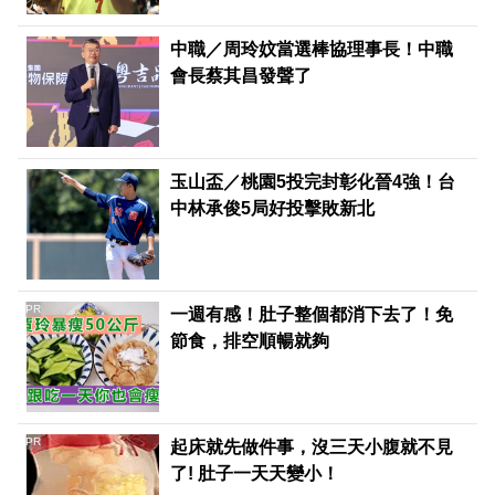
中職／周玲妏當選棒協理事長！中職
會長蔡其昌發聲了
玉山盃／桃園5投完封彰化晉4強！台
中林承俊5局好投擊敗新北
PR
一週有感！肚子整個都消下去了！免
節食，排空順暢就夠
PR
起床就先做件事，沒三天小腹就不見
了! 肚子一天天變小！