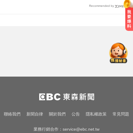
Recommended by
「白海豚」逼近！最新暴風圈侵襲
率曝 一縣市達59％
白海豚進逼沖繩鹿兒島 強風豪雨26
萬人撤離
今立秋拚轉運！命理師點名「6生
肖」：把握黃金7天
「白海豚」逼近！最新暴風圈侵襲
率曝 一縣市達59％
白海豚進逼沖繩鹿兒島 強風豪雨26
聯絡我們
新聞自律
關於我們
公告
隱私權政策
常見問題
萬人撤離
業務行銷合作：
service@ebc.net.tw