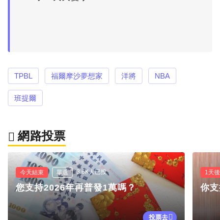
TPBL
福爾摩沙夢想家
洋將
NBA
班提爾
網路投票
3.6K人已投
今天結束
單選
1天
您支持2026年再普發1萬嗎？
你支
投票去