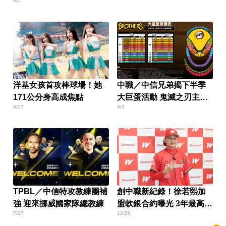
8/5
洋基女孩首攻棒球場！她
中職／中信兄弟揭下半季
171公分身高成焦點
大巨蛋活動 鬼滅之刃主題
6/27
8/3
週9/18開打
TPBL／中信特攻教練團補
創中職新紀錄！徐若熙加
強 迎來挪威國家隊總教練
盟軟銀合約曝光 3年最高
7/27
12/26
4.7億