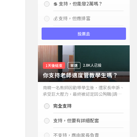
💲 支持，但能發2萬嗎？
💰 支持，但應排富
投票去
2.8K人已投
1天後結束
單選
你支持老師適度管教學生嗎？
南韓一名教師因勸導學生後，遭家長申訴、
承受巨大壓力，最終被認定因公殉職(請見
下列新聞)，引發外界關注教師教權。請問
完全支持
你支持老師適度管教學生嗎？
支持，但要有詳細配套
不支持，應由家長負責