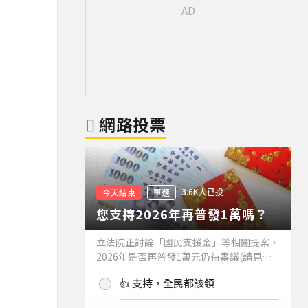
網路投票
3.6K人已投
今天結束
單選
您支持2026年再普發1萬嗎？
立法院正討論「國民支援金」等相關提案，
2026年是否再普發1萬元仍待審議(請見下
方新聞)。如果2026年再普發1萬元，你支
👍 支持，全民都該領
持嗎？