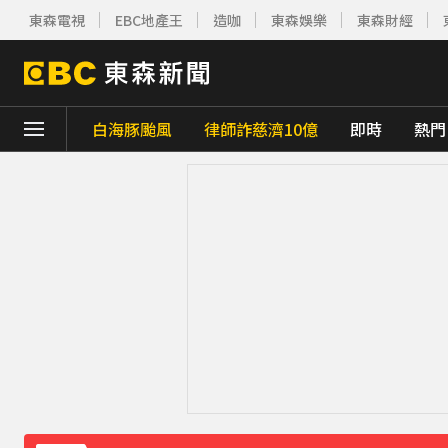
東森電視
EBC地產王
造咖
東森娛樂
東森財經
白海豚颱風
律師詐慈濟10億
即時
熱門
下載東森App，隨時掌握天下大小事！
《理財達人秀》X 安聯投信免費講座報名中！搶
下載東森App，隨時掌握天下大小事！