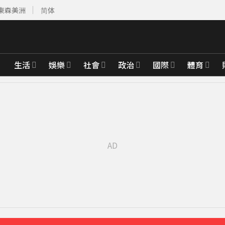
東森美洲
简体
生活
娛樂
社會
政治
國際
體育
先卡位 2027