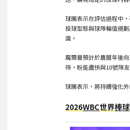
球團表示在評估過程中，
投球型態與球隊輪值規劃
識。
魔爾曼預計於農曆年後向
待，盼能盡快與10號隊
球團表示，將持續強化外
2026
WBC
世界
棒球