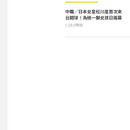
中職／日本女星松川星首次來
台開球！為統一獅女孩日揭幕
18小時前