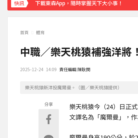
快訊
《理財達人秀》X 安聯投信免費講座報名中！搶
首頁
體育
中職／樂天桃猿補強洋將
2025-12-24
14:09
責任編輯 陳耿閔
樂天桃猿新洋投魔爾曼。（圖／樂天桃猿提供）
分享
樂天桃猿
今（24）日正
文譯名為「
魔爾曼
」，作
魔爾曼身高190公分，於