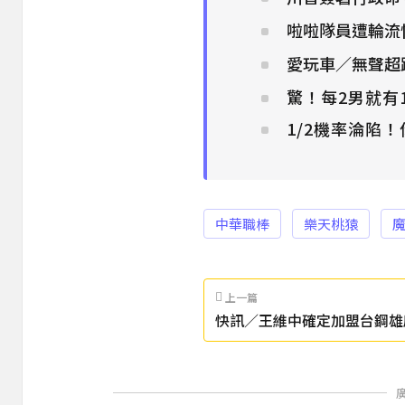
啦啦隊員遭輪流
愛玩車／無聲超
驚！每2男就有
1/2機率淪陷
中華職棒
樂天桃猿
上一篇
快訊／王維中確定加盟台鋼雄
霖再組鷹雄兄弟檔