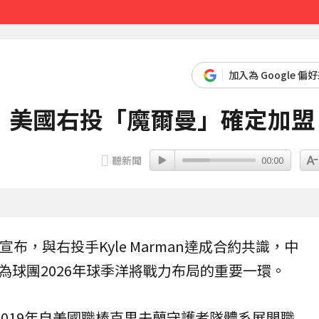
先卡位 2027
加入為 Google 偏
！美國右投「魔爾曼」確定加盟
聽新聞
00:00
式宣布，與右投手
Kyle Marman
達成合約共識，中
為球團2026年球季
洋將
戰力布局的重要一環。
2019年自美國職棒克里夫蘭守護者隊體系展開職