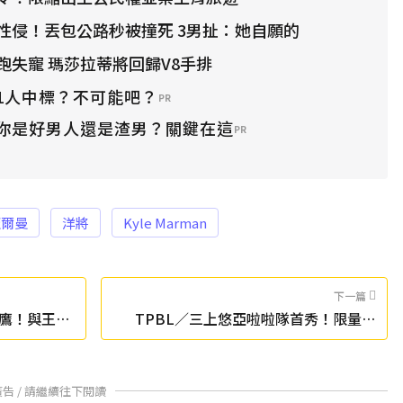
性侵！丟包公路秒被撞死 3男扯：她自願的
跑失寵 瑪莎拉蒂將回歸V8手排
1人中標？不可能吧？
PR
！你是好男人還是渣男？關鍵在這
PR
魔爾曼
洋將
Kyle Marman
下一篇
鷹！與王躍
TPBL／三上悠亞啦啦隊首秀！限量商
品、拍照會資訊一次看
廣告 / 請繼續往下閱讀