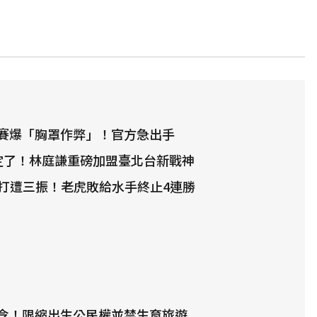
賽爆「胸罩作弊」！官方急出手
確定了！林庭謙重磅加盟臺北台新戰神
代打遭三振！老虎敗給水手終止4連勝
令！限縮出生公民權並禁生育旅遊