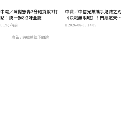
中職／陳傑憲轟2分砲貢獻3打
中職／中信兄弟攜手鬼滅之刃
點！統一獅8:2味全龍
《決戰無限城》！門票這天開
搶
19小時前
2026-08-05 14:05
廣告 / 請繼續往下閱讀