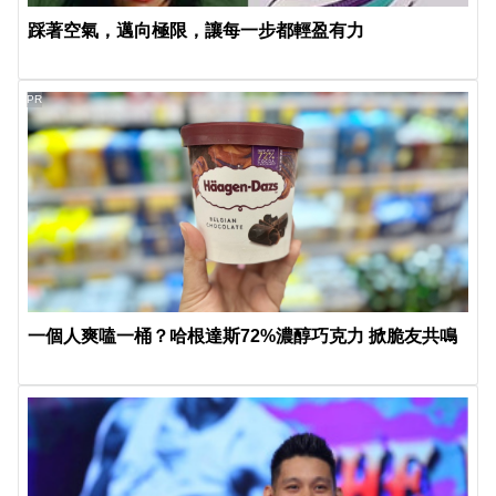
踩著空氣，邁向極限，讓每一步都輕盈有力
PR
一個人爽嗑一桶？哈根達斯72%濃醇巧克力 掀脆友共鳴