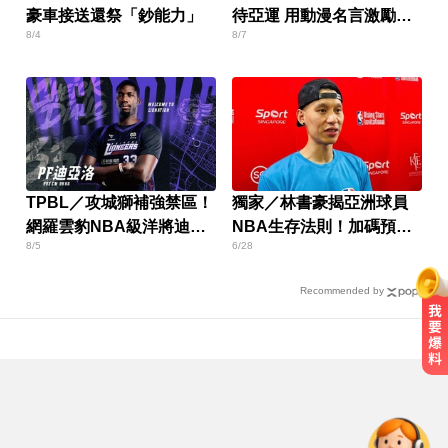
豪車接送還祭「鈔能力」
待亞運 用動漫名言激勵自
8/4
8/7
己
TPBL／攻城獅補強禁區！
獨家／林書豪揭亞洲球員
網羅雲豹NBA級洋將迪亞
NBA生存法則！加碼預告
8/5
6/28
洛
將旋風訪台
Recommended by
她砸錢演女主「60場吻戲狂伸舌」
男星硬撐拍完...慘下架
台指期夜盤狂飆736點 專家揭反彈