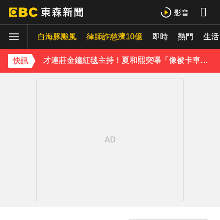
42歲情色女星要結婚了！甜嫁「前職棒選手」浪漫告白：迅速奪走我的心
白海豚颱風
下載東森App，隨時掌握天下大小事！
律師詐慈濟10億
即時
熱門
生活
才連莊金鐘紅毯主持！夏和熙突曝「像被卡車撞」備賽狂操滿手繭
快訊