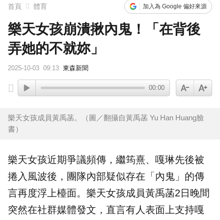
首頁
體育
加入為 Google 偏好來源
樂天女孩崩潰揪內鬼！「在背後
弄她的不就妳」
2025-10-03
09:13
東森新聞
00:00
樂天女孩成員黃禹菡。（圖／翻攝自黃禹菡 Yu Han Huang臉
書）
樂天女孩近期爭議頻傳，繼筠熹、嘎琳先後被
捲入風波後，團隊內部疑似存在「
內鬼
」的傳
言再度浮上檯面。樂天女孩成員
黃禹菡
2日晚間
突然在社群媒體發文，直言有人表面上支持嘎