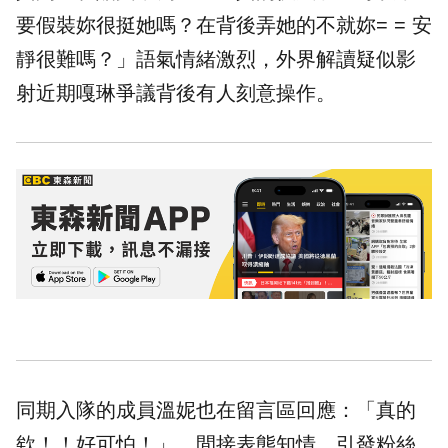
要假裝妳很挺她嗎？在背後弄她的不就妳= = 安
靜很難嗎？」語氣情緒激烈，外界解讀疑似影
射近期嘎琳爭議背後有人刻意操作。
同期入隊的成員溫妮也在留言區回應：「真的
欸！！好可怕！」，間接表態知情，引發粉絲