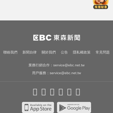
契機上看48000點
莫名發燒好不了？醫揭精準診斷關
鍵
她砸錢演女主「60場吻戲狂伸舌」
男星硬撐拍完...慘下架
台指期夜盤狂飆736點 專家揭反彈
聯絡我們
新聞自律
關於我們
公告
隱私權政策
常見問題
契機上看48000點
業務行銷合作：
service@ebc.net.tw
用戶服務：
service@ebc.net.tw