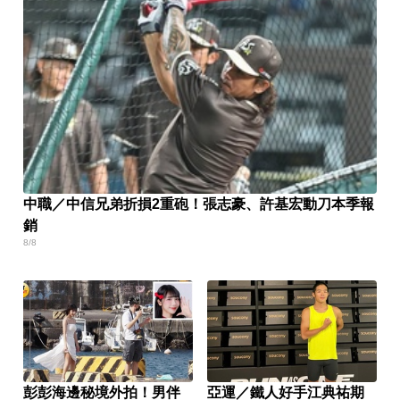
中職／中信兄弟折損2重砲！張志豪、許基宏動刀本季報
銷
8/8
彭彭海邊秘境外拍！男伴
亞運／鐵人好手江典祐期