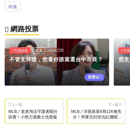
內鬼
網路投票
263人已投
7天後結束
單選
6天
不管支持誰，您看好誰當選台中市長？
您支
投票去
上一篇
下一篇
MLB／老虎淘汰守護者闖分
MLB／洋基新星8局12K無失
區賽！小熊力退教士也晉級
分！率隊完封世仇紅襪闖分
區賽