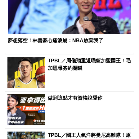
夢想落空！林書豪心痛淚崩：NBA放棄我了
TPBL／周儀翔重返職籃加盟國王！毛
加恩曝簽約關鍵
PR
做到這點才有資格說愛你
TPBL／國王人氣洋將曼尼高離隊！原