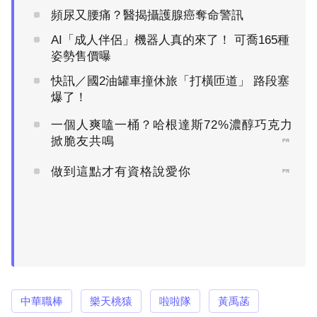
頻尿又腰痛？醫揭攝護腺癌奪命警訊
AI「成人伴侶」機器人真的來了！ 可喬165種
姿勢售價曝
快訊／國2油罐車撞休旅「打橫匝道」 路段塞
爆了！
一個人爽嗑一桶？哈根達斯72%濃醇巧克力
掀脆友共鳴
PR
做到這點才有資格說愛你
PR
中華職棒
樂天桃猿
啦啦隊
黃禹菡