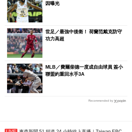
因曝光
世足／最強中後衛！ 荷蘭范戴克防守
功力高超
MLB／費爾柴德一度成自由球員 簽小
聯盟約重回水手3A
Recommended by
東森新聞 51 頻道 24 小時線上直播｜Taiwan EBC