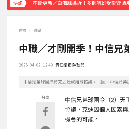
不斷更新／白海豚逼近！多個航班受影響 異
快訊
「白海豚」逼近！最新暴風圈侵襲率曝 一縣市
《理財達人秀》X 安聯投信免費講座報名中！搶
首頁
體育
下載東森App，隨時掌握天下大小事！
中職／才剛開季！中信兄弟
慈濟疫苗採購遭詐10.6億！蔡英文曝「當年
2025-04-02
12:40
責任編輯 陳耿閔
中信兄弟球團洋將克迪達成離隊協議。（圖／中信兄弟
分享
中信兄弟
球團今（2）天
協議，克迪因個人因素與
機會的可能。