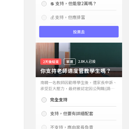
💲 支持，但能發2萬嗎？
💰 支持，但應排富
投票去
2.8K人已投
2天後結束
單選
你支持老師適度管教學生嗎？
南韓一名教師因勸導學生後，遭家長申訴、
承受巨大壓力，最終被認定因公殉職(請見
下列新聞)，引發外界關注教師教權。請問
完全支持
你支持老師適度管教學生嗎？
支持，但要有詳細配套
不支持，應由家長負責