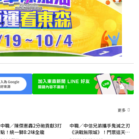
更多
中職／陳傑憲轟2分砲貢獻3打
中職／中信兄弟攜手鬼滅之刃
點！統一獅8:2味全龍
《決戰無限城》！門票這天開
搶