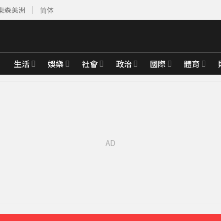
東森美洲
简体
生活
娛樂
社會
政治
國際
體育
最難決定」
13分鐘前