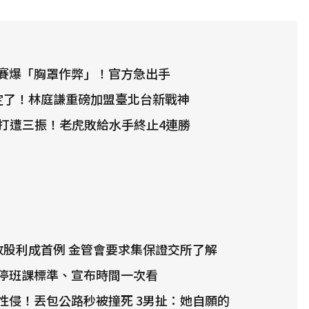
賽爆「胸罩作弊」！官方急出手
確定了！林庭謙重磅加盟臺北台新戰神
代打遭三振！老虎敗給水手終止4連勝
放股利成首例 金管會要求集保證交所了解
停班課標準、宣布時間一次看
性侵！丟包公路秒被撞死 3男扯：她自願的