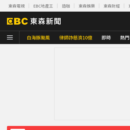
東森電視
EBC地產王
造咖
東森娛樂
東森財經
白海豚颱風
律師詐慈濟10億
即時
熱門
下載東森App，隨時掌握天下大小事！
慈濟疫苗採購遭詐10.6億！蔡英文曝「當年