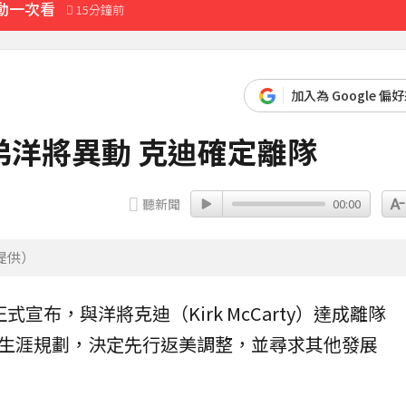
動一次看
15分鐘前
達59％
50分鐘前
先卡位 2027
加入為 Google 偏
洋將異動 克迪確定離隊
最難決定」
13分鐘前
聽新聞
00:00
提供）
正式宣布，與
洋將
克迪
（Kirk McCarty）達成
離隊
生涯規劃，決定先行返美調整，並尋求其他發展