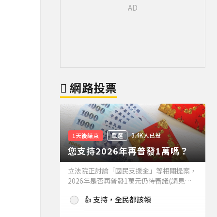
網路投票
3.4K人已投
1天後結束
單選
您支持2026年再普發1萬嗎？
立法院正討論「國民支援金」等相關提案，
2026年是否再普發1萬元仍待審議(請見下
方新聞)。如果2026年再普發1萬元，你支
👍 支持，全民都該領
持嗎？