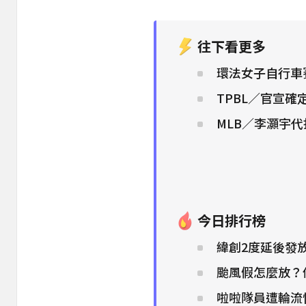
往下看更多
環法女子自行車
TPBL／官宣
MLB／李灝宇
今日排行榜
緯創2度延後發
颱風假怎麼放？
啦啦隊員遭輪流