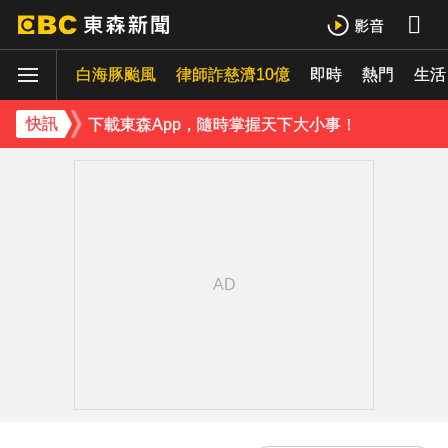
資深歌手「小秦漢」張海漢辭世享壽68歲 好友證實噩耗
白海豚颱風
律師詐慈濟10億
即時
熱門
《理財達人秀》X 安聯投信免費講座報名中！搶先卡位 2027
生活
下載東森App，隨時掌握天下大小事！
快訊
明年起0~18歲「每月領5千」 賴清德喊：此時不生待何時