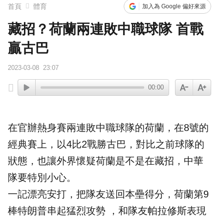
首頁
體育
加入為 Google 偏好來源
藏招？荷蘭兩連敗中職球隊 首戰
贏古巴
2023-03-08
23:07
00:00
在官辦熱身賽兩連敗中職球隊的
荷蘭
，在8號的
經典賽上，以4比2戰勝
古巴
，對比之前球隊的
狀態，也讓外界懷疑荷蘭是不是在藏招，中華
隊要特別小心。
一記漂亮安打，把隊友送回本壘得分，荷蘭第9
棒特朗普串起猛烈攻勢 ，和隊友帕拉修斯表現