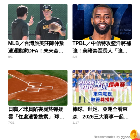
MLB／台灣旅美莊陳仲敖
TPBL／中信特攻籃洋將補
遭運動家DFA！未來命運
強！美籍禁區長人「強
8/1
8/5
曝光
斯」加盟
日職／球員陷喪屍菸彈疑
棒球、世足、亞運全看東
雲「住處遭警搜索」 球團
森 2026三大賽事一起熱
7/31
1/17
老闆公開道歉
血
Recommended by