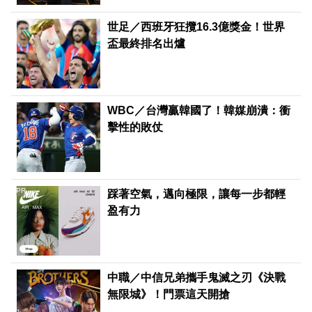
世足／西班牙狂攬16.3億獎金！世界
盃最終排名出爐
WBC／台灣贏韓國了！韓媒崩潰：衝
擊性的敗仗
PR
踩著空氣，邁向極限，讓每一步都輕
盈有力
中職／中信兄弟攜手鬼滅之刃《決戰
無限城》！門票這天開搶