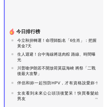
今日排行榜
今立秋拚轉運！命理師點名「6生肖」：把握
黃金7天
生人迴避！台中海線將送肉粽 路線、時間曝
光
川普嗆伊朗若不開放荷莫茲海峽 將祭「二戰
後最大攻擊」
伴侶和妳一起預防HPV，才有資格說愛妳！
PR
女友看到未來公公頭頂後驚呆！快買養髮給
男友
PR