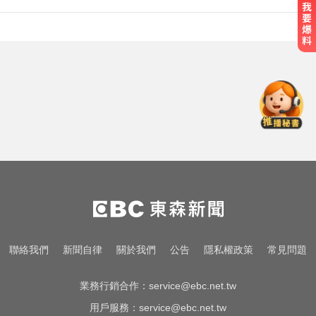
10共機、6共艦擾台！6架次越中線
侵中部西南空域
金牌員工轉投李多慧！剪輯師突暴
紅狂接20業配 Joeman 認：我也會
想離職
南部今演習不降速！今早10點手機
狂響 違者最高罰15萬
10共機、6共艦擾台！6架次越中線
侵中部西南空域
金牌員工轉投李多慧！剪輯師突暴
聯絡我們
新聞自律
關於我們
公告
隱私權政策
常見問題
紅狂接20業配 Joeman 認：我也會
想離職
業務行銷合作：
service@ebc.net.tw
用戶服務：
service@ebc.net.tw