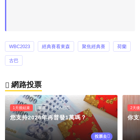
WBC2023
經典賽看東森
聚焦經典賽
荷蘭
古巴
網路投票
3.4K人已投
1天後結束
單選
2天
您支持2026年再普發1萬嗎？
你支
投票去