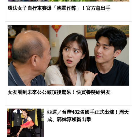
環法女子自行車賽爆「胸罩作弊」！官方急出手
PR
女友看到未來公公頭頂後驚呆！快買養髮給男友
亞運／台灣482名國手正式出爐！周天
成、郭婞淳領銜出擊