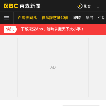
破解無數養生迷思！林慶順教授「4月意外離世」女兒悲痛證實
白海豚颱風
律師詐慈濟10億
即時
熱門
《理財達人秀》X 安聯投信免費講座報名中！搶先卡位 2027
生活
下載東森App，隨時掌握天下大小事！
快訊
MLB／22億終結者遭再見轟！朗希6局好投問天 道奇吞7連敗