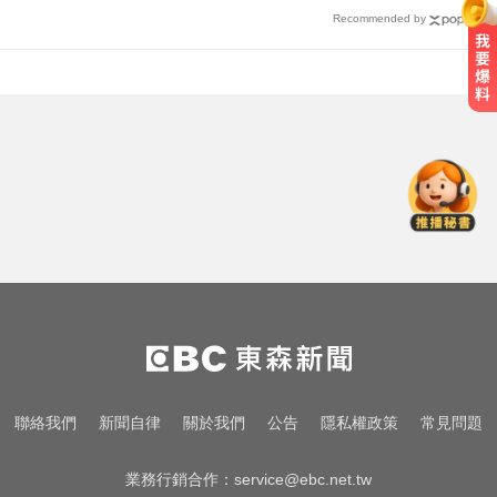
Recommended by
一變天膝蓋就發癢？李祖寧自曝半
月板變形，醫揭保骨與增肌兩大救
星！
愛玩車／北極星新車 275匹馬力媲
美性能房車
千金股跌落神壇！國巨收540元 分
析師：只是剛開始
一變天膝蓋就發癢？李祖寧自曝半
月板變形，醫揭保骨與增肌兩大救
星！
愛玩車／北極星新車 275匹馬力媲
聯絡我們
新聞自律
關於我們
公告
隱私權政策
常見問題
美性能房車
業務行銷合作：
service@ebc.net.tw