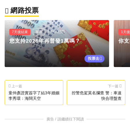
網路投票
3.7K人已投
7天後結束
單選
1天
您支持2026年再普發1萬嗎？
你支
投票去
上一篇
下一篇
童仲彥證實簽字了結3年婚姻
控警危駕莫名攔查 警：車速
李秀環：海闊天空
快合理盤查
廣告 / 請繼續往下閱讀