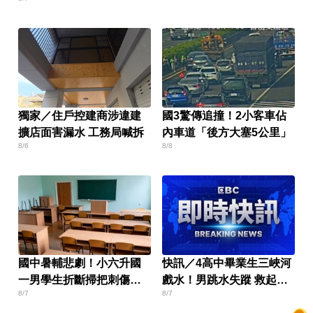
獨家／住戶控建商涉違建
國3驚傳追撞！2小客車佔
擴店面害漏水 工務局喊拆
內車道「後方大塞5公里」
8/6
8/8
國中暑輔悲劇！小六升國
快訊／4高中畢業生三峽河
一男學生折斷掃把刺傷女
戲水！男跳水失蹤 救起命
8/7
8/7
師 右眼恐失明
危搶救中