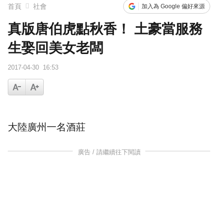
首頁
社會
加入為 Google 偏好來源
真版唐伯虎點秋香！ 土豪當服務
生娶回美女老闆
2017-04-30
16:53
大陸廣州一名酒莊
廣告 / 請繼續往下閱讀