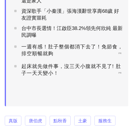
還是家人
資深歌手「小秦漢」張海漢辭世享壽68歲 好
友證實噩耗
台中市長選情！江啟臣38.2%領先何欣純 最新
民調曝
一週有感！肚子整個都消下去了！免節食，
排空順暢就夠
PR
起床就先做件事，沒三天小腹就不見了! 肚
子一天天變小！
PR
真版
唐伯虎
點秋香
土豪
服務生