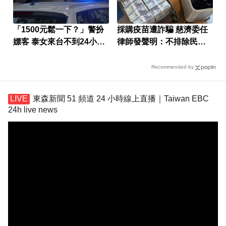
「1500元鬆一下？」警扮
採購疫苗遭詐騙 慈濟委任
嫖客 泰女來台不到24小時
律師發聲明：不排除民事
就被逮
求償
Recommended by
東森新聞 51 頻道 24 小時線上直播｜Taiwan EBC
24h live news