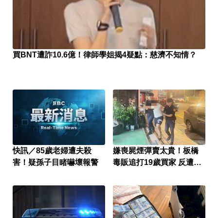
買BNT遭詐10.6億！律師學姐揭4疑點：慈濟不知情？
快訊／85歲老婦遭夫殺
嫌喪屍煙彈賣太貴！板橋
害！疑孫子目睹嚇壞報警
毒販追打19歲買家 反遭刺
腹命危