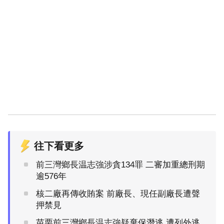
往下看更多
前三灣鄉長温志強涉貪134罪 二審加重總刑期
逾576年
核二廠再傳收賄案 前廠長、現任副廠長遭聲
押禁見
苗栗前三灣鄉長温志強疑棄保潛逃 遭列外逃