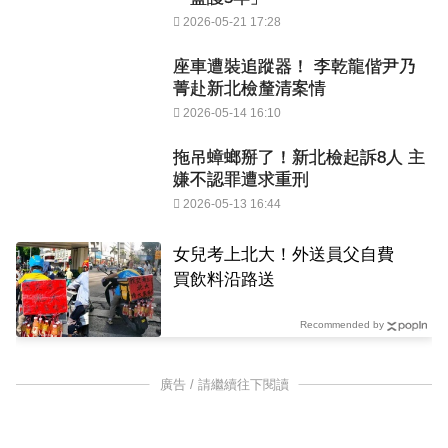
2026-05-21 17:28
座車遭裝追蹤器！ 李乾龍偕尹乃
菁赴新北檢釐清案情
2026-05-14 16:10
拖吊蟑螂掰了！新北檢起訴8人 主
嫌不認罪遭求重刑
2026-05-13 16:44
女兒考上北大！外送員父自費
買飲料沿路送
Recommended by
廣告 / 請繼續往下閱讀