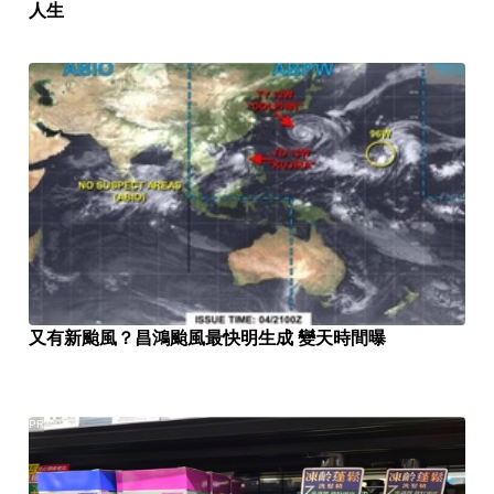
人生
又有新颱風？昌鴻颱風最快明生成 變天時間曝
PR