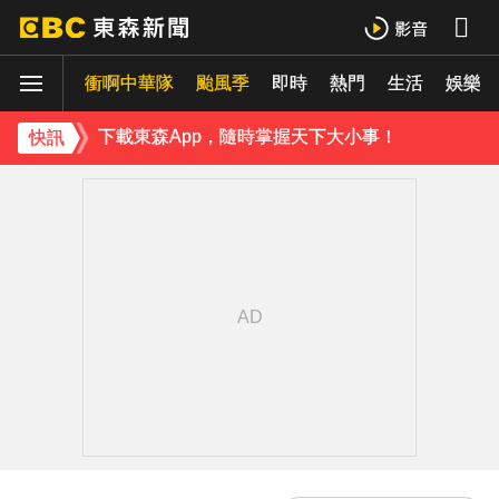
曾號召反女權集會！36歲網紅陳屍住處 死因待查
衝啊中華隊
颱風季
即時
熱門
生活
娛樂
下載東森App，隨時掌握天下大小事！
《理財達人秀》X 安聯投信免費講座報名中！搶先卡位 2027
快訊