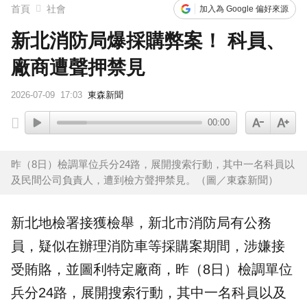
首頁
社會
加入為 Google 偏好來源
新北消防局爆採購弊案！ 科員、
廠商遭聲押禁見
2026-07-09
17:03
東森新聞
00:00
昨（8日）檢調單位兵分24路，展開搜索行動，其中一名科員以
及民間公司負責人，遭到檢方聲押禁見。（圖／東森新聞）
新北地檢署
接獲檢舉，新北市
消防局
有公務
員，疑似在辦理消防車等
採購
案期間，涉嫌接
受賄賂，並
圖利
特定廠商，昨（8日）檢調單位
兵分24路，展開搜索行動，其中一名科員以及