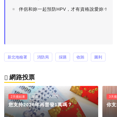
伴侶和妳一起預防HPV，才有資格說愛妳！
PR
新北地檢署
消防局
採購
收賄
圖利
網路投票
2.5K人已投
2天後結束
單選
3天
您支持2026年再普發1萬嗎？
你支