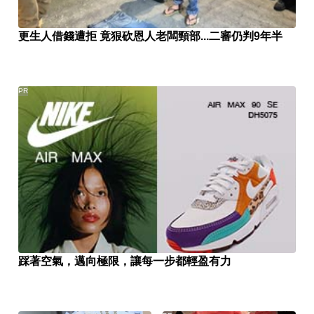
更生人借錢遭拒 竟狠砍恩人老闆頸部...二審仍判9年半
PR
踩著空氣，邁向極限，讓每一步都輕盈有力