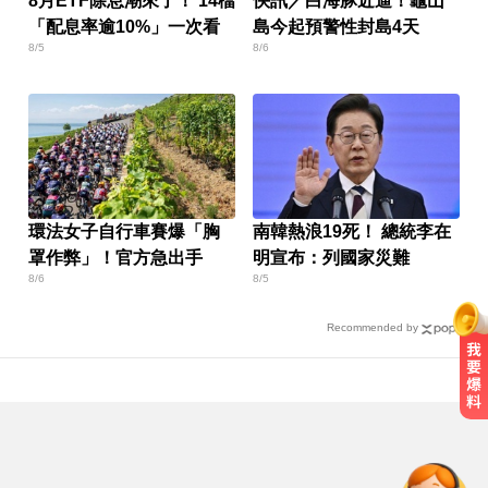
8月ETF除息潮來了！ 14檔
快訊／白海豚近逼！龜山
「配息率逾10%」一次看
島今起預警性封島4天
8/5
8/6
環法女子自行車賽爆「胸
南韓熱浪19死！ 總統李在
罩作弊」！官方急出手
明宣布：列國家災難
8/6
8/5
Recommended by
又有新颱風？昌鴻颱風最快明生成
變天時間曝