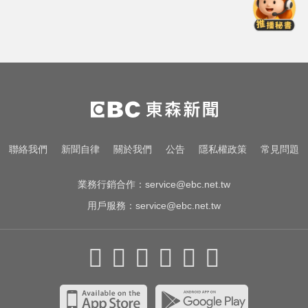
愛玩車／採對開車門 Genesis GV90
將登場
8月ETF除息潮來了！ 14檔「配息率
逾10%」一次看
又有新颱風？昌鴻颱風最快明生成
變天時間曝
愛玩車／採對開車門 Genesis GV90
聯絡我們
新聞自律
關於我們
公告
隱私權政策
常見問題
將登場
業務行銷合作：
service@ebc.net.tw
用戶服務：
service@ebc.net.tw