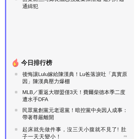
通緝犯
今日排行榜
後悔讓Lulu嫁給陳漢典！Lu爸落淚吐「真實原
因」陳漢典壓力爆棚
MLB／重返大聯盟僅3天！費爾柴德本季二度
遭水手DFA
民眾黨創黨元老退黨！暗控黨中央因人成事：
帶著尊嚴離開
起床就先做件事，沒三天小腹就不見了! 肚
子一天天變小！
PR