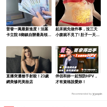
PR
普發一萬最新進度！法案
起床就先做件事，沒三天
卡立院 8鄉鎮自辦最高領1
小腹就不見了! 肚子一天天
萬
變小！
PR
直播突遭槍手射殺！23歲
伴侶和妳一起預防HPV，
網美慘死美妝店
才有資格說愛妳！
Recommended by