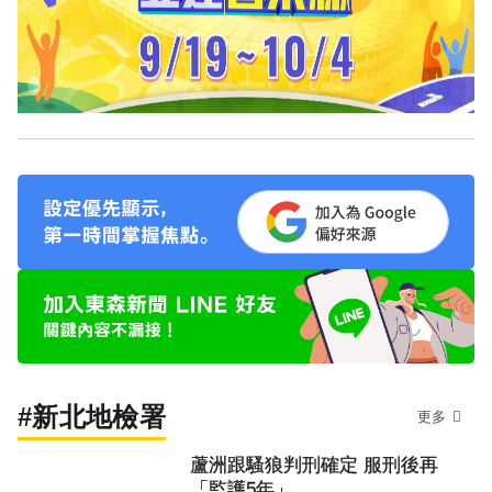
#新北地檢署
更多
蘆洲跟騷狼判刑確定 服刑後再
「監護5年」