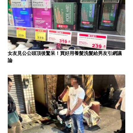
女友見公公頭頂後驚呆！買好用養髮洗髮給男友引網議
論