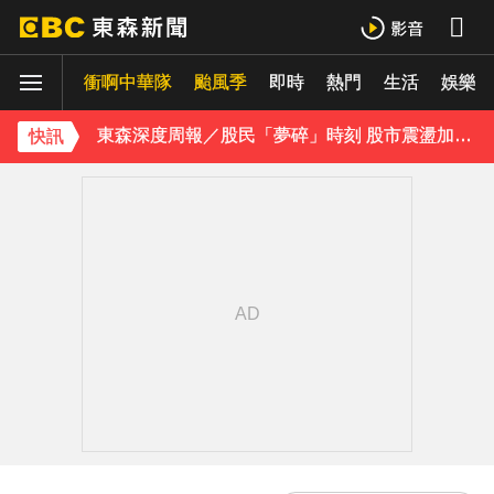
環法女子自行車賽爆「胸罩作弊」！官方急出手
衝啊中華隊
颱風季
即時
熱門
生活
娛樂
美伊有望達成協議！道瓊收盤創新高 國際油價連3跌
東森深度周報／股民「夢碎」時刻 股市震盪加劇 投資迷思現形
快訊
《理財達人秀》X 安聯投信免費講座報名中！搶先卡位 2027
下載東森App，隨時掌握天下大小事！
路透：伊朗警告波灣國家 美再動武恐危及區域能源設施