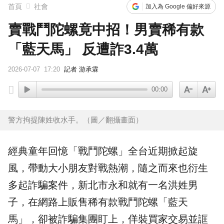
首頁
社會
加入為 Google 偏好來源
賣戰鬥陀螺竟中招！男賣稀有款
「藍天馬」 反遭詐3.4萬
2026-07-07
17:20
記者 游承霖
00:00
警方拘提陳姓收水手。（圖／翻攝畫面）
經典童年回憶「
戰鬥陀螺
」全台近期掀起旋
風，帶動大小朋友對戰熱潮，隨之而來也衍生
多起
詐騙
案件，
新北市
永和
就有一名洪姓男
子，在網路上販售稀有款戰鬥陀螺「藍天
馬」，卻被詐騙集團盯上，佯裝買家交易並誆