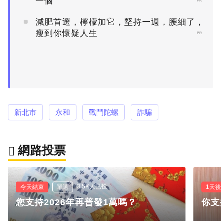
一個
PR
減肥首選，檸檬加它，堅持一週，腰細了，
瘦到你懷疑人生
PR
新北市
永和
戰鬥陀螺
詐騙
網路投票
3.5K人已投
今天結束
單選
1天
您支持2026年再普發1萬嗎？
你支