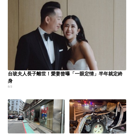
台玻夫人長子離世！愛妻曾曝「一眼定情」半年就定終
身
8/3