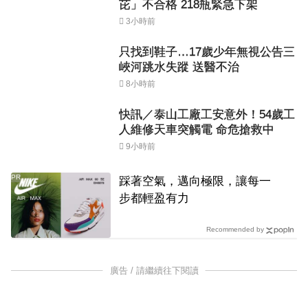
芘」不合格 218瓶緊急下架
3小時前
只找到鞋子…17歲少年無視公告三
峽河跳水失蹤 送醫不治
8小時前
快訊／泰山工廠工安意外！54歲工
人維修天車突觸電 命危搶救中
9小時前
PR
踩著空氣，邁向極限，讓每一
步都輕盈有力
Recommended by
廣告 / 請繼續往下閱讀