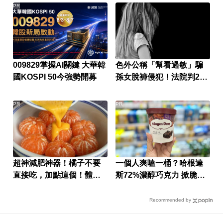
PR
009829掌握AI關鍵 大華韓
色外公稱「幫看過敏」騙
國KOSPI 50今強勢開募
孫女脫褲侵犯！法院判2年
4月
PR
PR
超神減肥神器！橘子不要
一個人爽嗑一桶？哈根達
直接吃，加點這個！體重
斯72%濃醇巧克力 掀脆友
天天下降
共鳴
Recommended by