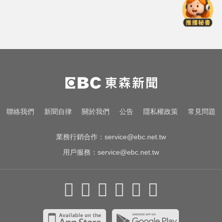
MLB／李灝宇替補2打數未敲安！拚
台將單季最多安卡關
緯創股利2度延發史上首例 金管會
說重話：考慮收回股務自辦
王凱過世還回棚內拍戲？製作人靈
堂喊：你殺青了
MLB／李灝宇替補2打數未敲安！拚
聯絡我們
新聞自律
關於我們
公告
隱私權政策
常見問題
台將單季最多安卡關
業務行銷合作：
service@ebc.net.tw
用戶服務：
service@ebc.net.tw