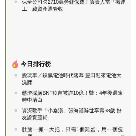
保全公司欠2710萬勞健保費！負責人當「搬運
工」藏資產遭管收
今日排行榜
愛玩車／鎳氫電池時代落幕 豐田迎來電池大
洗牌
慈濟採購BNT疫苗被詐10億！醫：4年後還陳
時中清白
資深歌手「小秦漢」張海漢辭世享壽68歲 好
友證實噩耗
肚腩一抓一大把，只需1個雞蛋，用一個瘦