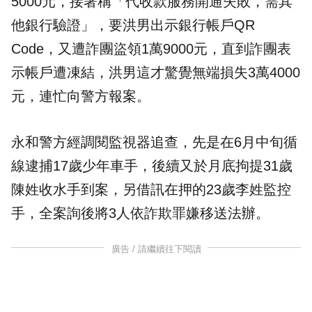
5000元，接著稱「代收款服務開通失敗，需其
他銀行驗證」，要洪男出示銀行帳戶QR
Code，又遭詐團盜領1萬9000元，直到詐團表
示帳戶遭凍結，洪男這才驚覺無端損失3萬4000
元，連忙向警方報案。
永和警方經調閱監視器追查，先是在6月中旬循
線逮捕17歲少年車手，後續又於月底拘提31歲
陳姓收水手到案，另借訊在押的23歲李姓監控
手，全案詢後將3人依詐欺罪嫌移送法辦。
廣告 / 請繼續往下閱讀