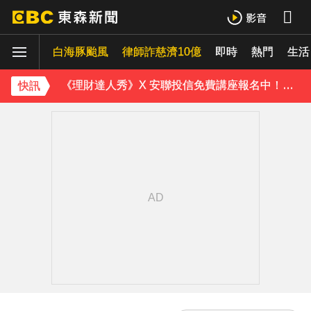
《理財達人秀》X 安聯投信免費講座報名中！搶先卡位 2027
白海豚颱風
下載東森App，隨時掌握天下大小事！
律師詐慈濟10億
即時
熱門
生活
《理財達人秀》X 安聯投信免費講座報名中！搶先卡位 2027
快訊