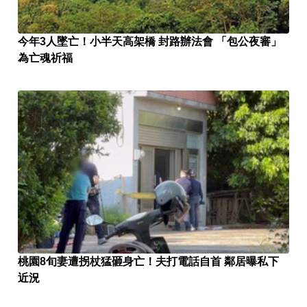
今年3人墜亡！小半天高架橋 封路辦法會 「包公夜審」
為亡魂祈福
桃園8旬妻遭拐杖猛砸身亡！夫打電話自首 鄰居曝私下
近況