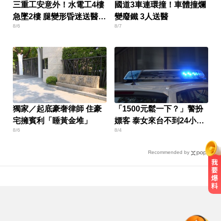
三重工安意外！水電工4樓
國道3車連環撞！車體撞爛
急墜2樓 腿變形昏迷送醫搶
變廢鐵 3人送醫
8/6
8/7
救
獨家／起底豪奢律師 住豪
「1500元鬆一下？」警扮
宅擁賓利「睡黃金堆」
嫖客 泰女來台不到24小時
8/6
8/4
就被逮
Recommended by
王凱過世還回棚內拍戲？製作人靈
堂喊：你殺青了