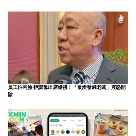
員工怕丟臉 拒讓母出席婚禮！「最愛發錢老闆」震怒開
除
PR