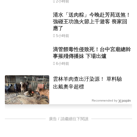
2小時前
清水「送肉粽」今晚赴芳苑送煞！
強碰王功漁火節上千遊客 喪家回
應了
5小時前
滴管餵毒性侵致死！台中宮廟總幹
事摧殘傳播妹 下場出爐
6小時前
雲林羊肉查出汙染源！ 草料驗
出戴奧辛超標
Recommended by
廣告 / 請繼續往下閱讀