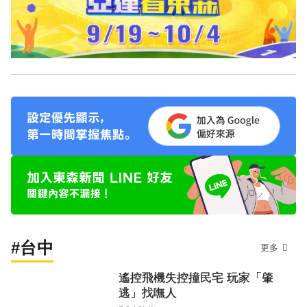
#台中
更多
遙控飛機失控撞民宅 玩家「肇
逃」找嘸人