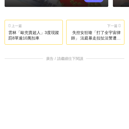
上一篇
下一篇
雲林「歐兜賣超人」3度現蹤
失控女狂嗆「打了全宇宙律
罰8單逾10萬扣車
師」 法庭暴走拉扯法警遭續
押2月
廣告 / 請繼續往下閱讀