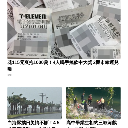
花115元爽抱1000萬！4人喝手搖飲中大獎 2縣市幸運兒
曝
8/8
白海豚撲日災情不斷！4.5
高中畢業生相約三峽河戲