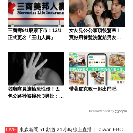
三商壽9/1股票下市！12/1
女友見公公頭頂後驚呆！
正式更名「玉山人壽」
買好用養髮洗髮給男友引
網議論
PR
啦啦隊員遭輪流性侵！丟
帶著皮克敏一起出門吧
包公路秒被撞死 3男扯：她
自願的
Recommended by
東森新聞 51 頻道 24 小時線上直播｜Taiwan EBC