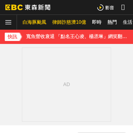
石崇良「負政治決定」傳請辭！蔣：總統國安開了沒？
白海豚颱風
律師詐慈濟10億
即時
熱門
《理財達人秀》X 安聯投信免費講座報名中！搶先卡位 2027
生活
寬魚營收衰退 「點名王心凌、楊丞琳」網笑翻：太誠實
快訊
家長曝「小S私下為人」徹底改觀 網友洗版認證
下載東森App，隨時掌握天下大小事！
快訊／國家警報大響！大雷雨猛炸3縣市 警戒區域曝