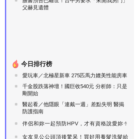
臉書預告已離世！台中男要求「來開我房門」
父赫見遺體
今日排行榜
愛玩車／北極星新車 275匹馬力媲美性能房車
千金股跌落神壇！國巨收540元 分析師：只是
剛開始
醫起看／他隱眼「連戴一週」差點失明 醫揭
防護指南
伴侶和妳一起預防HPV，才有資格說愛妳！
PR
女友見公公頭頂後驚呆！買好用養髮洗髮給