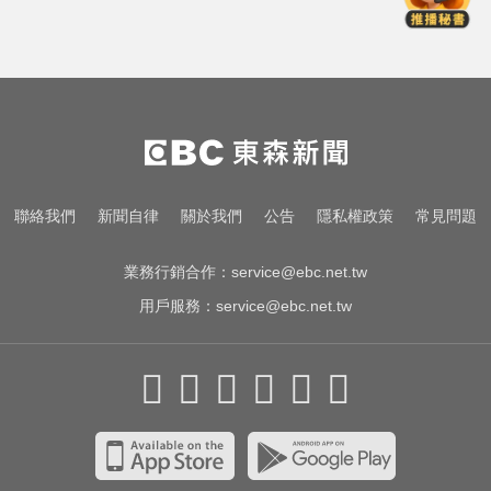
把細菌吃下肚
比竹科還大！馬斯克喊打造「地球
最大建築」 亮點一次看
明年起0~18歲「每月領5千」 賴清
德喊：此時不生待何時
很多人每天都在做！3錯誤習慣 恐
聯絡我們
新聞自律
關於我們
公告
隱私權政策
常見問題
把細菌吃下肚
業務行銷合作：
service@ebc.net.tw
用戶服務：
service@ebc.net.tw