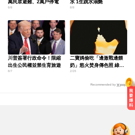
萬民眾避難、2萬戶停電
水 1生跳水溺斃
8/8
8/8
川普簽署行政命令！限縮
二寶媽偷吃「邊激戰邊餵
出生公民權並禁生育旅遊
奶」慾火焚身傳色照 綠帽
8/7
2/26
尪崩潰
Recommended by
明年起0~18歲「每月領5千」 賴清
德喊：此時不生待何時
很多人每天都在做！3錯誤習慣 恐