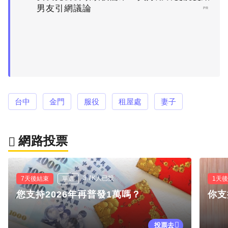
男友引網議論
PR
台中
金門
服役
租屋處
妻子
網路投票
3.7K人已投
7天後結束
單選
1天
您支持2026年再普發1萬嗎？
你支
投票去