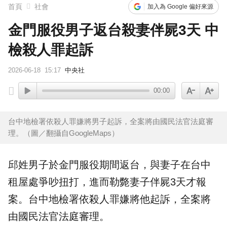
首頁
社會
加入為 Google 偏好來源
金門服役男子返台殺妻伴屍3天 中
檢殺人罪起訴
2026-06-18
15:17
中央社
00:00
台中地檢署依殺人罪嫌將男子起訴，全案將由國民法官法庭審
理。（圖／翻攝自GoogleMaps）
邱姓男子於
金門
服役
期間返台，與
妻子
在
台中
租屋處
爭吵扭打，進而勒斃妻子伴屍3天才報
案。台中地檢署依殺人罪嫌將他起訴，全案將
由國民法官法庭審理。