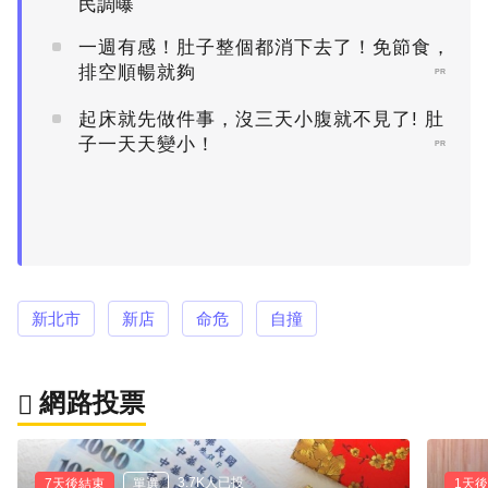
民調曝
一週有感！肚子整個都消下去了！免節食，
排空順暢就夠
PR
起床就先做件事，沒三天小腹就不見了! 肚
子一天天變小！
PR
新北市
新店
命危
自撞
網路投票
3.7K人已投
7天後結束
單選
1天