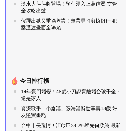
淡水大拜拜將登場！預估湧入上萬信眾 交管
全攻略出爐
假釋出獄又重操舊業！無業男持剪搶銀行 犯
案遭逮畫面全曝光
今日排行榜
14年豪門婚變！48歲小刀證實離婚台玻千金：
還是家人
資深歌手「小秦漢」張海漢辭世享壽68歲 好
友證實噩耗
台中市長選情！江啟臣38.2%領先何欣純 最新