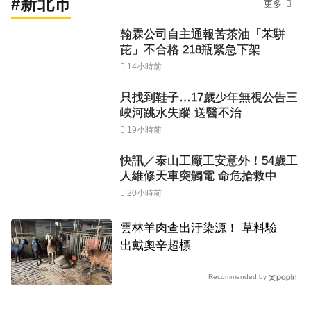
#新北市
更多
翰霖公司自主通報苦茶油「苯駢
芘」不合格 218瓶緊急下架
14小時前
只找到鞋子…17歲少年無視公告三
峽河跳水失蹤 送醫不治
19小時前
快訊／泰山工廠工安意外！54歲工
人維修天車突觸電 命危搶救中
20小時前
雲林羊肉查出汙染源！ 草料驗
出戴奧辛超標
Recommended by