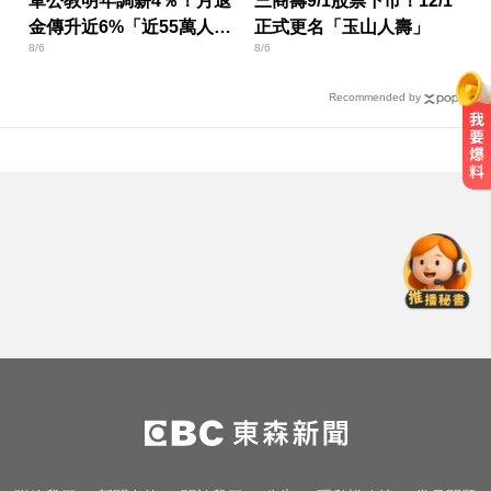
軍公教明年調薪4％！月退
三商壽9/1股票下市！12/1
金傳升近6%「近55萬人受
正式更名「玉山人壽」
8/6
8/6
惠」
Recommended by
一變天膝蓋就發癢？李祖寧自曝半
月板變形，醫揭保骨與增肌兩大救
星！
愛玩車／北極星新車 275匹馬力媲
美性能房車
千金股跌落神壇！國巨收540元 分
析師：只是剛開始
一變天膝蓋就發癢？李祖寧自曝半
月板變形，醫揭保骨與增肌兩大救
星！