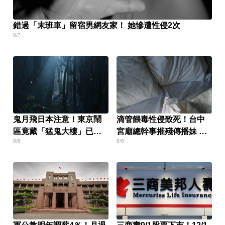
錯過「末班車」留宿男網友家！ 她慘遭性侵2次
8/7
鬼月飛日本注意！東京鬧
滴管餵毒性侵致死！台中
區竟藏「猛鬼大樓」已奪
宮廟總幹事摧殘傳播妹 下
8/6
8/8
14命
場出爐