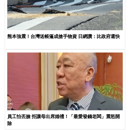
熊本強震！台灣送帳篷成搶手物資 日網讚：比政府還快
員工怕丟臉 拒讓母出席婚禮！「最愛發錢老闆」震怒開
除