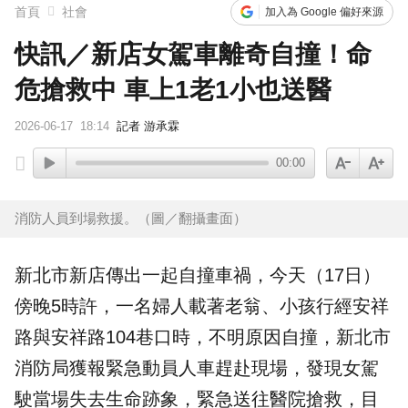
首頁
社會
加入為 Google 偏好來源
快訊／新店女駕車離奇自撞！命
危搶救中 車上1老1小也送醫
2026-06-17
18:14
記者 游承霖
00:00
消防人員到場救援。（圖／翻攝畫面）
新北市
新店
傳出一起
自撞
車禍，今天（17日）
傍晚5時許，一名婦人載著老翁、小孩行經安祥
路與安祥路104巷口時，不明原因自撞，新北市
消防局獲報緊急動員人車趕赴現場，發現女駕
駛當場失去生命跡象，緊急送往醫院搶救，目