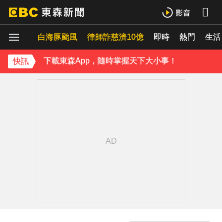
破解無數養生迷思！林慶順教授「4月意外離世」女兒悲痛證實
白海豚颱風
律師詐慈濟10億
即時
熱門
《理財達人秀》X 安聯投信免費講座報名中！搶先卡位 2027
生活
下載東森App，隨時掌握天下大小事！
快訊
白海豚暴風圈到家門口了！今晚起豪雨狂炸