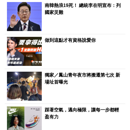
南韓熱浪19死！ 總統李在明宣布：列
國家災難
PR
做到這點才有資格說愛你
獨家／鳳山青年夜市將搬遷第七次 新
場址首曝光
PR
踩著空氣，邁向極限，讓每一步都輕
盈有力