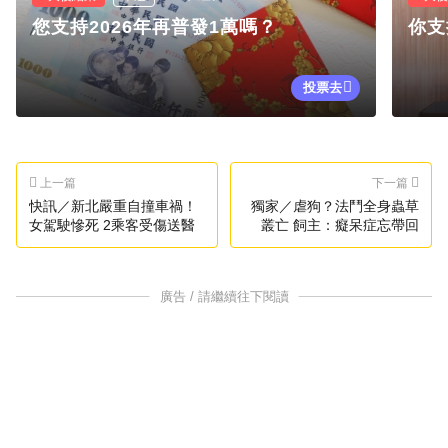
您支持2026年再普發1萬嗎？
你支
投票去
上一篇
下一篇
快訊／新北嚴重自撞車禍！
獨家／虐狗？法鬥全身蟲草
女駕駛慘死 2乘客受傷送醫
叢亡 飼主：癡呆症忘帶回
廣告 / 請繼續往下閱讀