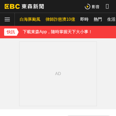
《理財達人秀》X 安聯投信免費講座報名中！搶先卡位 2027
白海豚颱風
下載東森App，隨時掌握天下大小事！
律師詐慈濟10億
即時
熱門
生活
《理財達人秀》X 安聯投信免費講座報名中！搶先卡位 2027
快訊