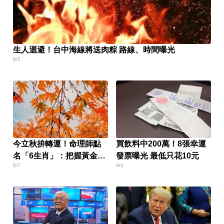
生人迴避！台中海線將送肉粽 路線、時間曝光
8/5
今立秋拚轉運！命理師點
買飲料中200萬！8張幸運
名「6生肖」：把握黃金7
發票曝光 最低只花10元
8/7
8/4
天