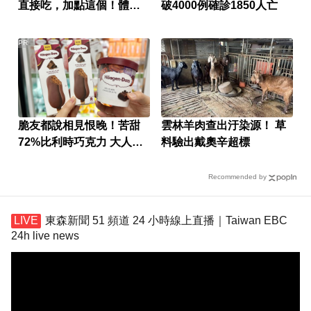
直接吃，加點這個！體重
破4000例確診1850人亡
天天下降
PR
脆友都說相見恨晚！苦甜
雲林羊肉查出汙染源！ 草
72%比利時巧克力 大人味
料驗出戴奧辛超標
爆紅！
Recommended by
東森新聞 51 頻道 24 小時線上直播｜Taiwan EBC
24h live news