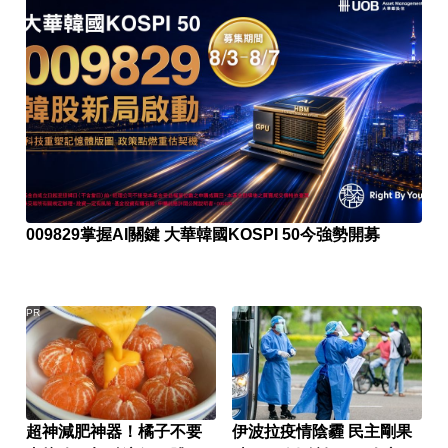
009829掌握AI關鍵 大華韓國KOSPI 50今強勢開募
PR
超神減肥神器！橘子不要
伊波拉疫情陰霾 民主剛果