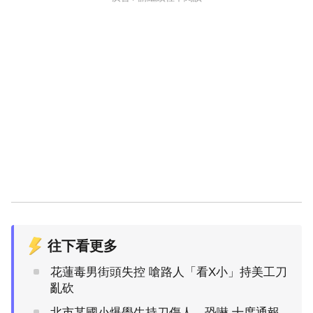
往下看更多
花蓮毒男街頭失控 嗆路人「看X小」持美工刀
亂砍
北市某國小爆學生持刀傷人、恐嚇 十度通報