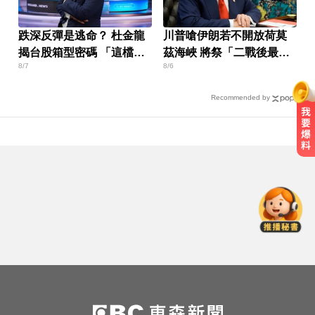
跌深反彈是逃命？ 杜金龍
川普嗆伊朗若不開放荷莫
揭台股箱型密碼 「這檔」
茲海峽 將祭「二戰後最大
8/7
8/6
手腳要快
攻擊」
Recommended by
千金股跌落神壇！國巨收540元 分
析師：只是剛開始
MLB／李灝宇替補2打數未敲安！拚
台將單季最多安卡關
中職／陳傑憲轟2分砲貢獻3打點！
統一獅8:2味全龍
千金股跌落神壇！國巨收540元 分