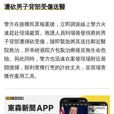
遭砍男子背部受傷送醫
警方在接獲民眾報案後，立即調派線上警力火
速趕赴現場處置。救護人員到場後發現蔡姓男
子背部遭揮砍受傷，隨即緊急將其送往鄰近醫
院救治，所幸經過院方包紮治療後並無生命危
險。與此同時，警方也迅速在案發現場附近展
開搜捕，順利查獲行兇的許姓丈夫，並當場查
獲作案用工具。