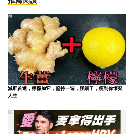
推薦閱讀
PR
減肥首選，檸檬加它，堅持一週，腰細了，瘦到你懷疑
人生
PR