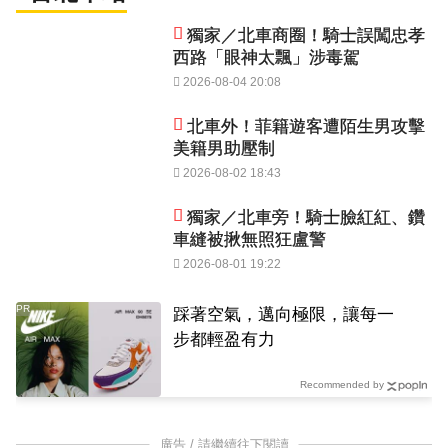
獨家／北車商圈！騎士誤闖忠孝
西路「眼神太飄」涉毒駕
2026-08-04 20:08
北車外！菲籍遊客遭陌生男攻擊
美籍男助壓制
2026-08-02 18:43
獨家／北車旁！騎士臉紅紅、鑽
車縫被揪無照狂盧警
2026-08-01 19:22
PR
踩著空氣，邁向極限，讓每一
步都輕盈有力
Recommended by
廣告 / 請繼續往下閱讀