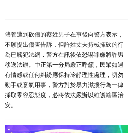
儘管遭到砍傷的蔡姓男子在事後向警方表示，
不願提出傷害告訴，但許姓丈夫持械揮砍的行
為已觸犯法網，警方在訊後依恐嚇罪嫌將許男
移送法辦。中正第一分局嚴正呼籲，民眾如遇
有情感或任何糾紛應保持冷靜理性處理，切勿
動手或意氣用事，警方對於暴力滋擾行為一律
採取零容忍態度，必將依法嚴辦以維護轄區治
安。