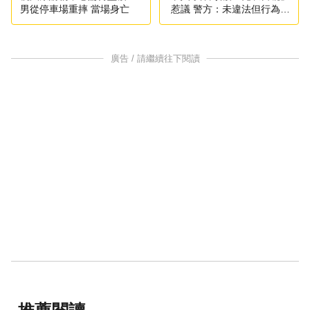
男從停車場重摔 當場身亡
惹議 警方：未違法但行為不
妥
廣告 / 請繼續往下閱讀