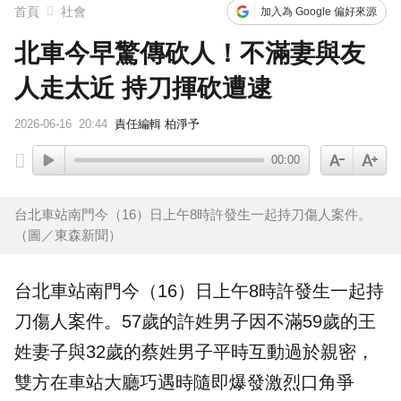
首頁
社會
加入為 Google 偏好來源
北車今早驚傳砍人！不滿妻與友
人走太近 持刀揮砍遭逮
2026-06-16
20:44
責任編輯 柏淨予
00:00
台北車站南門今（16）日上午8時許發生一起持刀傷人案件。
（圖／東森新聞）
台北車站
南門今（16）日上午8時許發生一起
持
刀
傷人案件。57歲的許姓男子因不滿59歲的王
姓
妻子
與32歲的蔡姓男子平時互動過於親密，
雙方在車站大廳巧遇時隨即爆發激烈口角爭