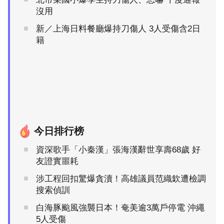
沒用
新／上海日料餐廳爆持刀傷人 3人受傷含2日
籍
今日排行榜
資深歌手「小秦漢」張海漢辭世享壽68歲 好
友證實噩耗
涉工程回扣驚爆貪瀆！高雄議員范織欽遭檢調
搜索偵訓
白海豚颱風強襲日本！奄美逾3萬戶停電 沖繩
5人受傷