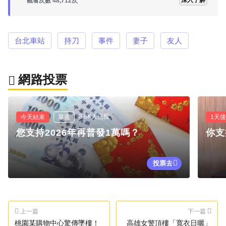
觀看次數 48,712次
台北車站
持刀
事件
妻子
友人
網路投票
3.6K人已投
今天結束
單選
1天
您支持2026年再普發1萬嗎？
你支
投票去
上一篇
下一篇
桃園某購物中心驚傳墜樓！
高雄女警頂樓「寬衣日曬」