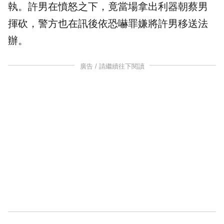
執。許男在憤怒之下，竟當場拿出利器朝蔡男
揮砍，警方也在訊後依恐嚇罪嫌將許男移送法
辦。
廣告 / 請繼續往下閱讀