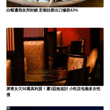
白蝦遭我友邦封鎖 宏都拉斯出口慘跌43%
屏東女欠50萬高利貸！遭3惡煞追討 小吃店包廂多次性
侵
PR