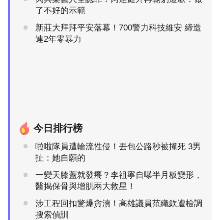
了不好的示範
新莊大拜拜平安落幕！700警力科技維安 締造
連2年零暴力
今日排行榜
啦啦隊員遭輪流性侵！丟包公路秒被撞死 3男
扯：她自願的
一變天膝蓋就發癢？李祖寧自曝半月板變形，
醫揭保骨與增肌兩大救星！
涉工程回扣驚爆貪瀆！高雄議員范織欽遭檢調
搜索偵訓