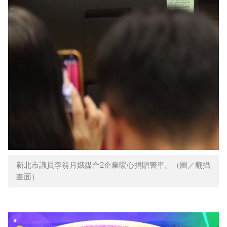
新北市議員李翁月娥媒合2企業暖心捐贈警車。（圖／翻攝
畫面）