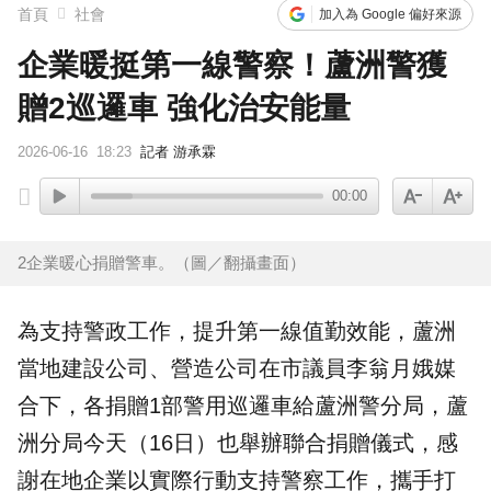
首頁
社會
加入為 Google 偏好來源
企業暖挺第一線警察！蘆洲警獲
贈2巡邏車 強化治安能量
2026-06-16
18:23
記者 游承霖
00:00
2企業暖心捐贈警車。（圖／翻攝畫面）
為支持警政工作，提升第一線值勤效能，蘆洲
當地建設公司、營造公司在市議員李翁月娥媒
合下，各
捐贈
1部警用巡邏車給蘆洲警分局，
蘆
洲分局
今天（16日）也舉辦聯合捐贈儀式，感
謝在地企業以實際行動支持警察工作，攜手打