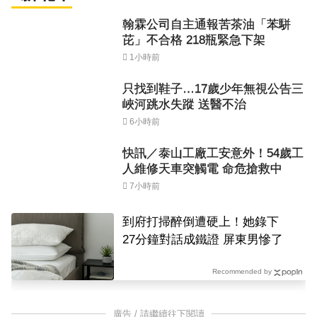
翰霖公司自主通報苦茶油「苯駢
芘」不合格 218瓶緊急下架
1小時前
只找到鞋子…17歲少年無視公告三
峽河跳水失蹤 送醫不治
6小時前
快訊／泰山工廠工安意外！54歲工
人維修天車突觸電 命危搶救中
7小時前
到府打掃醉倒遭硬上！她錄下
27分鐘對話成鐵證 屏東男慘了
Recommended by
廣告 / 請繼續往下閱讀