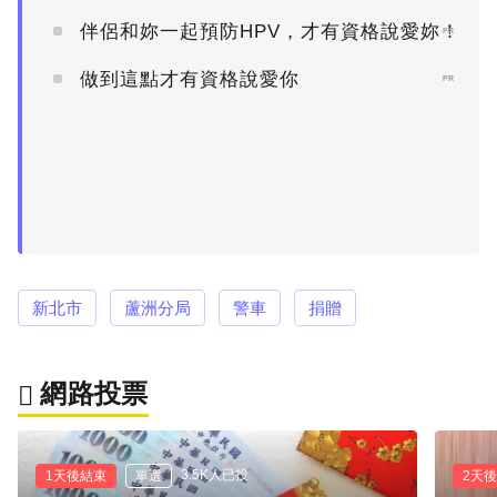
伴侶和妳一起預防HPV，才有資格說愛妳！
PR
做到這點才有資格說愛你
PR
新北市
蘆洲分局
警車
捐贈
網路投票
3.5K人已投
1天後結束
單選
2天