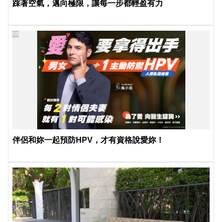
踩著空氣，邁向極限，讓每一步都輕盈有力
PR
伴侶和妳一起預防HPV，才有資格說愛妳！