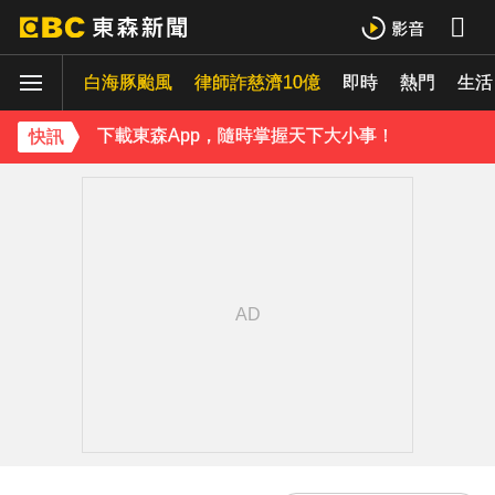
《理財達人秀》X 安聯投信免費講座報名中！搶先卡位 2027
白海豚颱風
下載東森App，隨時掌握天下大小事！
律師詐慈濟10億
即時
熱門
生活
《理財達人秀》X 安聯投信免費講座報名中！搶先卡位 2027
快訊