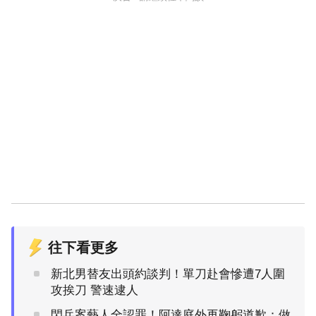
往下看更多
新北男替友出頭約談判！單刀赴會慘遭7人圍
攻挨刀 警速逮人
閃兵案藝人全認罪！阿達庭外再鞠躬道歉：做