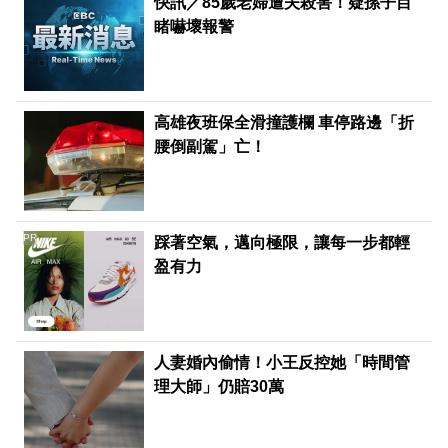
快訊／85歲老婦遭夫殺害！疑孫子目
睹嚇壞報警
高雄夜班保全滑撞護欄 車停路邊「折
腰倒副駕」亡！
PR
踩著空氣，邁向極限，讓每一步都輕
盈有力
人妻婚內偷情！小王反控她「時間管
理大師」仍賠30萬