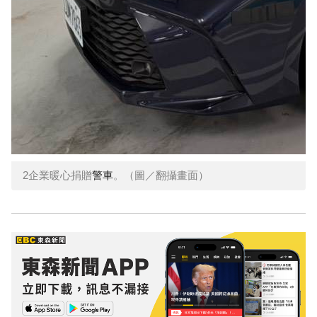
2企業暖心捐贈
警車
。（圖／翻攝畫面）