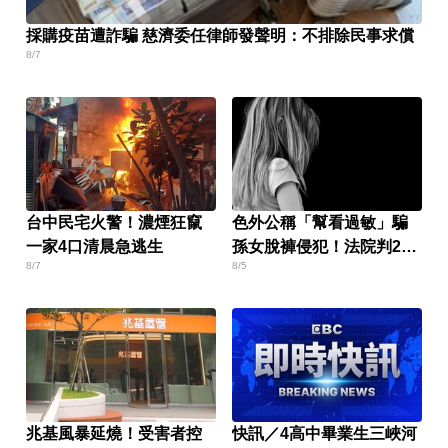
採購疫苗遭詐騙 慈濟委任律師發聲明：不排除民事求償
8/7
台中民宅火警！濃煙狂竄
色外公稱「幫看過敏」騙
一家4口清晨急逃生
孫女脫褲侵犯！法院判2年
8/7
8/5
4月
兆基風暴延燒！受害者控
快訊／4高中畢業生三峽河