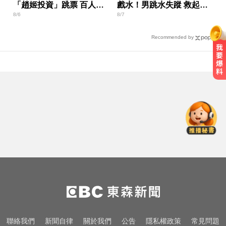
「趙姬投資」跳票 百人怒
戲水！男跳水失蹤 救起命
8/6
8/7
組自救會
危搶救中
Recommended by
王凱過世還回棚內拍戲？製作人靈
堂喊：你殺青了
慈濟採購BNT疫苗被詐10億！醫：4
年後還陳時中清白
金牌員工轉投李多慧！剪輯師突暴
紅狂接20業配 Joeman 認：我也會
想離職
王凱過世還回棚內拍戲？製作人靈
堂喊：你殺青了
慈濟採購BNT疫苗被詐10億！醫：4
聯絡我們
新聞自律
關於我們
公告
隱私權政策
常見問題