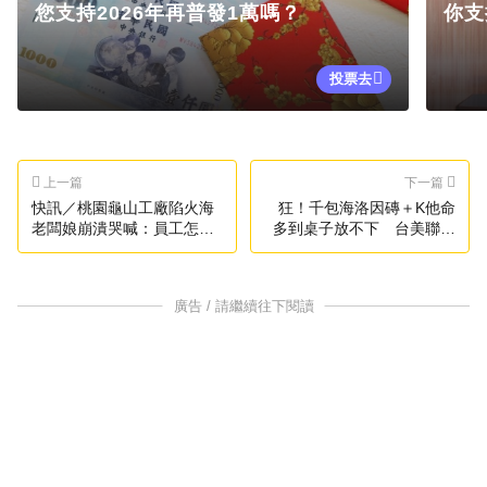
您支持2026年再普發1萬嗎？
你支
投票去
上一篇
下一篇
快訊／桃園龜山工廠陷火海
狂！千包海洛因磚＋K他命
老闆娘崩潰哭喊：員工怎麼
多到桌子放不下 台美聯手
辦
破獲史上最大毒品案
廣告 / 請繼續往下閱讀