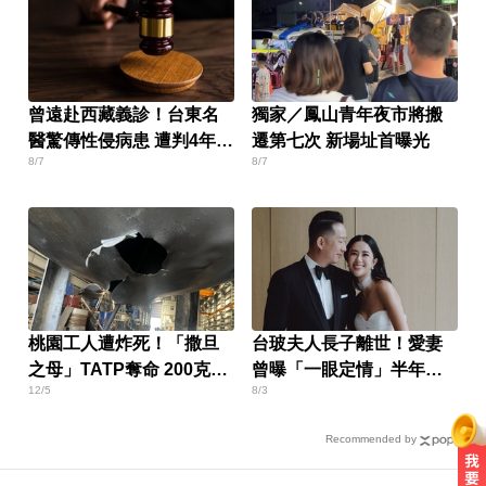
曾遠赴西藏義診！台東名
獨家／鳳山青年夜市將搬
醫驚傳性侵病患 遭判4年8
遷第七次 新場址首曝光
8/7
8/7
月
桃園工人遭炸死！「撒旦
台玻夫人長子離世！愛妻
之母」TATP奪命 200克就
曾曝「一眼定情」半年就
12/5
8/3
能毀客機
定終身
Recommended by