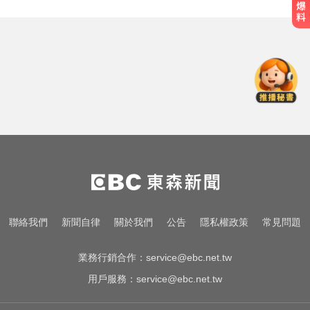
股民嗨爆！0050股息今發放 1情況
恐被扣二代健保
出國注意！2國拒台人入境、扣護照
遣返 外交部證實了
那斯達克啟動「全球交易時間」 美
股每日最長交易23小時
股民嗨爆！0050股息今發放 1情況
恐被扣二代健保
出國注意！2國拒台人入境、扣護照
聯絡我們
新聞自律
關於我們
公告
隱私權政策
常見問題
遣返 外交部證實了
業務行銷合作：
service@ebc.net.tw
用戶服務：
service@ebc.net.tw