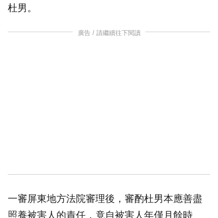
杜男。
廣告 / 請繼續往下閱讀
一審屏東地方法院審理後，審酌杜男本應善盡
照養被害人的責任，竟自被害人年僅月餘時