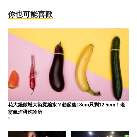
你也可能喜歡
花大錢做增大術竟縮水？勃起後18cm只剩12.5cm！老
翁氣炸蛋洗診所
8/8