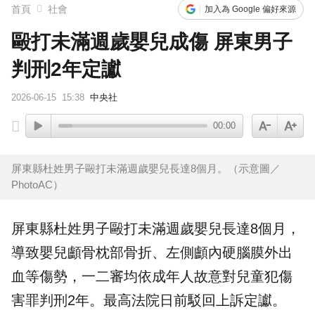
首頁
社會
加入為 Google 偏好來源
毆打未滿週歲嬰兒成傷 屏東男子
判刑2年定讞
2026-06-15
15:38
中央社
00:00
屏東縣杜姓男子毆打未滿週歲嬰兒長達8個月。（示意圖／
PhotoAC）
屏東
縣杜姓男子毆打未滿
週歲
嬰兒
長達8個月，
導致嬰兒顱骨枕部骨折、左側顱內硬腦膜外出
血等傷勢，一二審均依成年人故意對
兒童
犯傷
害罪判刑2年。最高法院日前駁回上訴
定讞
。