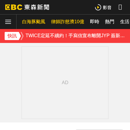
安普賢在圈內超夯！被讚「想把妹妹嫁給你」展好人緣
白海豚颱風
律師詐慈濟10億
即時
熱門
生活
首爾公園音樂節來台！SUPER JUNIOR-K.R.Y.成軍20週年 破天荒高雄合體
TWICE定延不續約！手寫信宣布離開JYP 簽新東家成邊佑錫師妹
快訊
富婆砸錢拍短劇塞60場吻戲！男星爆「開房被包養」 親上火線揭真相
泰男團Dragon 5男星爆死訊！騎單車離家失聯 陳屍河中驚見「20公斤重物」
下載東森App，隨時掌握天下大小事！
NiziU時隔兩年訪台 華西街取景吸粉朝聖