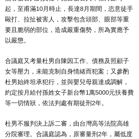
起，至甫滿10月時止，長達8月期間，恣意徒手
毆打、拉扯被害人，攻擊包含頭部、眼部等重
要且脆弱的部位，造成嚴重傷勢，所為實應予
以嚴懲。
合議庭又考量杜男自陳因工作、債務及照顧子
女等壓力，未能克制自身情緒而犯案；又參酌
杜男始終坦承犯行，並與嬰兒母親達成調解，
約定按月給付孫姓女子新台幣1萬5000元扶養費
等一切情狀，依法判處有期徒刑2年。
杜男不服判決上訴二審，由台灣高等法院高雄
分院審理。合議庭認為，原審量刑2年，屬低度