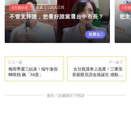
726人已投
6天後結束
單選
5天
不管支持誰，您看好誰當選台中市長？
您支
投票去
上一篇
下一篇
梅雨季週三結束！端午連假
女兒救護車上急產！三重里
轉晴熱 飆「34度」
長親眼見證金孫誕生 感動致
謝消防員
廣告 / 請繼續往下閱讀