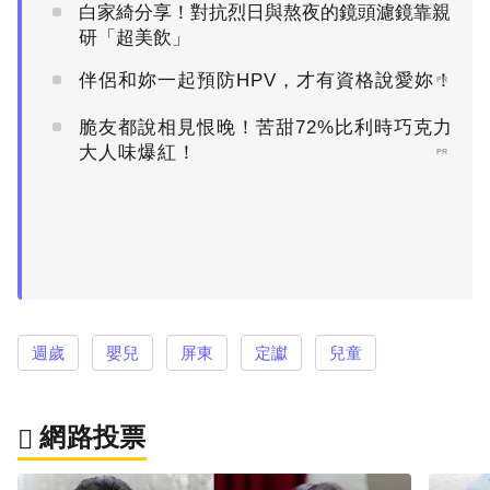
白家綺分享！對抗烈日與熬夜的鏡頭濾鏡靠親
研「超美飲」
伴侶和妳一起預防HPV，才有資格說愛妳！
PR
脆友都說相見恨晚！苦甜72%比利時巧克力
大人味爆紅！
PR
週歲
嬰兒
屏東
定讞
兒童
網路投票