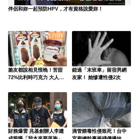
伴侶和妳一起預防HPV，才有資格說愛妳！
PR
脆友都說相見恨晚！苦甜
錯過「末班車」留宿男網
72%比利時巧克力 大人味
友家！ 她慘遭性侵2次
爆紅！
財務爆雷 兆基創辦人李建
滴管餵毒性侵致死！台中
成親曝「我本來要落跑」
宮廟總幹事摧殘傳播妹 下