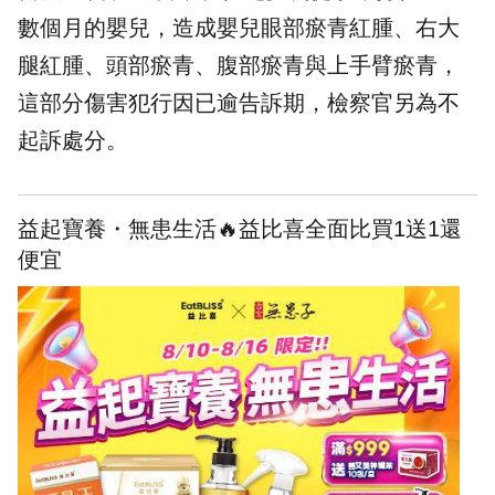
數個月的嬰兒，造成嬰兒眼部瘀青紅腫、右大
腿紅腫、頭部瘀青、腹部瘀青與上手臂瘀青，
這部分傷害犯行因已逾告訴期，檢察官另為不
起訴處分。
益起寶養・無患生活🔥益比喜全面比買1送1還
便宜