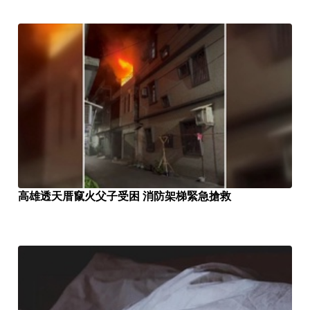
高雄透天厝竄火父子受困 消防架梯緊急搶救