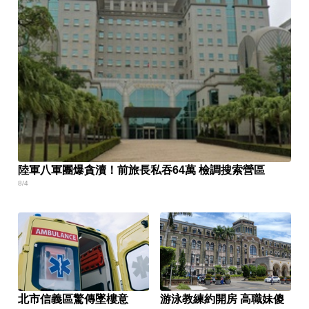
陸軍八軍團爆貪瀆！前旅長私吞64萬 檢調搜索營區
8/4
北市信義區驚傳墜樓意
游泳教練約開房 高職妹傻