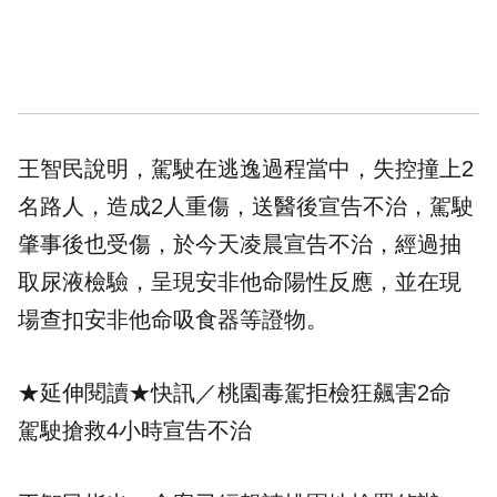
王智民說明，駕駛在逃逸過程當中，失控撞上2
名路人，造成2人重傷，送醫後宣告不治，駕駛
肇事後也受傷，於今天凌晨宣告不治，經過抽
取尿液檢驗，呈現
安非他命
陽性反應，並在現
場查扣安非他命吸食器等證物。
★延伸閱讀★
快訊／桃園毒駕拒檢狂飆害2命
駕駛搶救4小時宣告不治