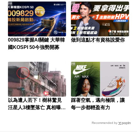
PR
PR
009829掌握AI關鍵 大華韓
做到這點才有資格說愛你
國KOSPI 50今強勢開募
PR
以為遭人丟下！樹林驚見
踩著空氣，邁向極限，讓
汪星人3樓墜落亡 真相曝光
每一步都輕盈有力
飼主挨罰1.5萬
Recommended by