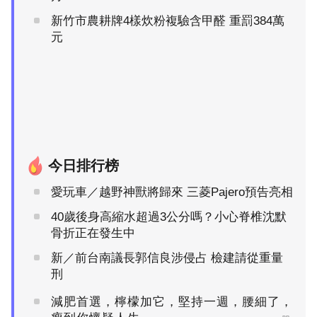
新竹市農耕牌4樣炊粉複驗含甲醛 重罰384萬
元
今日排行榜
愛玩車／越野神獸將歸來 三菱Pajero預告亮相
40歲後身高縮水超過3公分嗎？小心脊椎沈默
骨折正在發生中
新／前台南議長郭信良涉侵占 檢建請從重量
刑
減肥首選，檸檬加它，堅持一週，腰細了，