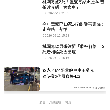
桃園毒駕3死！藍髮毒蟲正臉曝 曾
拍片介紹「奪命車」
2026-06-12 21:35
今年毒駕已18死147傷 受害家屬：
走在路上都怕
2026-06-12 15:28
桃園毒駕男張紘愷「將被解剖」 2
死者相驗死因出爐
2026-06-12 15:16
獨家／M4限量跑車車主曝光！
建築業2代最多擁4車
Recommended by
廣告 / 請繼續往下閱讀