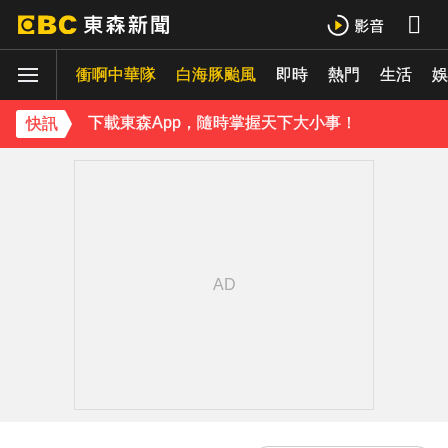
《理財達人秀》X 安聯投信免費講座報名中！搶先卡位 2027
15年摯愛離世！唐綺陽頭七驚見「驚人畫面」感動喊：真不是蓋的
衝啊中華隊
白海豚颱風
即時
熱門
生活
娛
下載東森App，隨時掌握天下大小事！
快訊
台灣讀1科系「後悔率」高達56% 過來人吐心聲