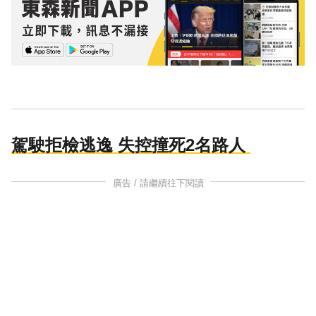
駕駛拒檢逃逸 失控撞死2名路人
廣告 / 請繼續往下閱讀