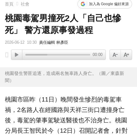
首頁
社會
加入為 Google 偏好來源
桃園毒駕男撞死2人「自己也慘
死」 警方還原事發過程
2026-06-12
10:30
責任編輯 林彥臣
00:00
桃園發生警匪追逐，造成兩名無辜路人身亡。（圖／東森新
聞）
桃園
市區昨（11日）晚間發生慘烈的
毒駕
車
禍，2名路人在經國路與天祥三街口遭撞身亡
後，毒駕的肇事駕駛送醫後也不治身亡。桃園
分局長王智民於今（12日）召開記者會，針對