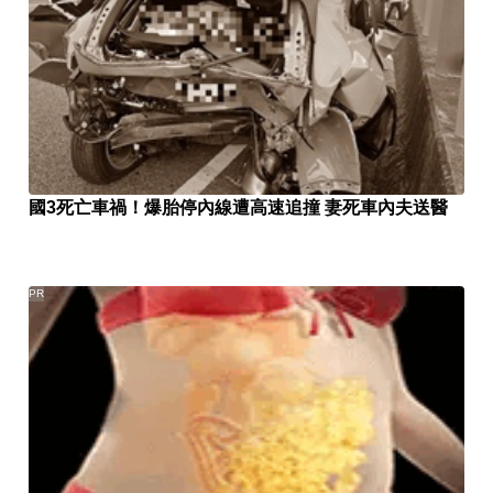
國3死亡車禍！爆胎停內線遭高速追撞 妻死車內夫送醫
PR