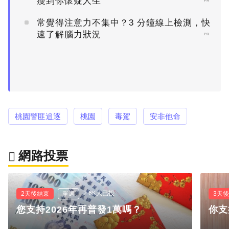
瘦到你懷疑人生
PR
常覺得注意力不集中？3 分鐘線上檢測，快
速了解腦力狀況
PR
桃園警匪追逐
桃園
毒駕
安非他命
網路投票
2.6K人已投
2天後結束
單選
3天
您支持2026年再普發1萬嗎？
你支