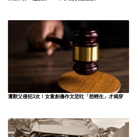
遭獸父侵犯3次！女童創傷作文悲吐「想輕生」才揭穿