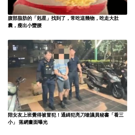
腹部脂肪的「剋星」找到了，常吃這幾物，吃走大肚
囊，瘦出小蠻腰
陪女友上班覺得被冒犯！通緝犯亮刀嗆議員秘書「看三
小」 落網畫面曝光