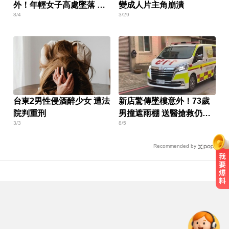
外！年輕女子高處墜落 當
變成人片主角崩潰
8/4
3/29
場身亡
台東2男性侵酒醉少女 遭法
新店驚傳墜樓意外！73歲
院判重刑
男撞遮雨棚 送醫搶救仍不
3/3
8/5
治
Recommended by
愛玩車／採對開車門 Genesis GV90
將登場
民眾黨創黨元老退黨！暗控黨中央