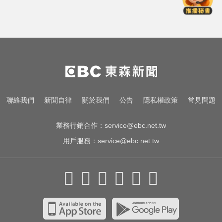
因人成事：帶著尊嚴離開
快訊／台糖開告福懋！致癌油風波
害下架 估損失2.43億
愛玩車／採對開車門 Genesis GV90
將登場
民眾黨創黨元老退黨！暗控黨中央
聯絡我們
新聞自律
關於我們
公告
隱私權政策
常見問題
因人成事：帶著尊嚴離開
業務行銷合作：
service@ebc.net.tw
用戶服務：
service@ebc.net.tw