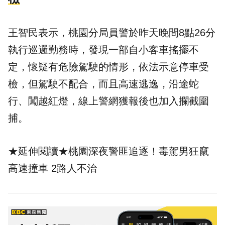
王智民表示，桃園分局員警於昨天晚間8點26分
執行巡邏勤務時，發現一部自小客車搖擺不
定，懷疑有危險駕駛的情形，依法示意停車受
檢，但駕駛不配合，而且高速逃逸，沿途蛇
行、闖越紅燈，線上警網獲報後也加入攔截圍
捕。
★延伸閱讀★
桃園深夜警匪追逐！毒駕男狂竄
高速撞車 2路人不治