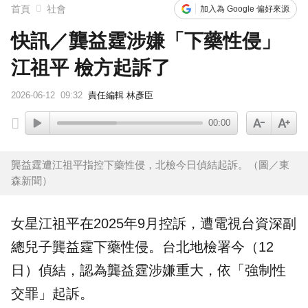
首頁
社會
加入為 Google 偏好來源
快訊／龔益霆涉嫌「下藥性侵」
江祖平 檢方起訴了
2026-06-12
09:32
責任編輯 林彥臣
00:00
龔益霆遭江祖平指控下藥性侵，北檢今日偵結起訴。（圖／東
森新聞）
女星
江祖平
在2025年9月控訴，遭電視台資深副
總兒子
龔益霆
下藥
性侵
。台北地檢署今（12
日）偵結，認為龔益霆涉嫌重大，依「強制性
交罪」
起訴
。