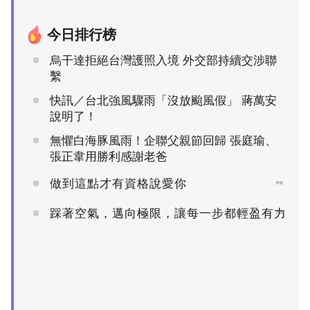
今日排行榜
烏干達拒絕台灣護照入境 外交部持續交涉聯
繫
快訊／台北強風驟雨「沒放颱風假」 蔣萬安
說明了！
無懼白海豚風雨！企聯父親節回歸 張庭瑜、
張正韋用勝利感謝老爸
做到這點才有資格說愛你
PR
踩著空氣，邁向極限，讓每一步都輕盈有力
PR