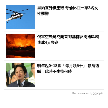
里約直升機墜毀 哥倫比亞一家3名女
性罹難
俄軍空襲烏克蘭首都基輔及周邊區域
造成4人喪命
明年起0~18歲「每月領5千」 賴清德
喊：此時不生待何時
Recommended by