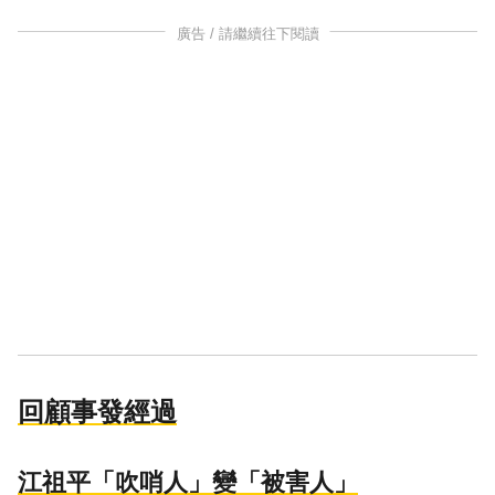
廣告 / 請繼續往下閱讀
回顧事發經過
江祖平「吹哨人」變「被害人」