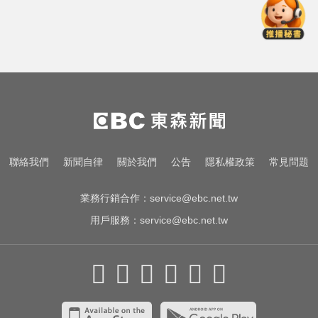
快訊／白海豚逼近！新竹縣尖石、
五峰「8校停課」
南韓影帝涉毒案後近況曝！劉亞仁
親密照瘋傳 他高調示愛
台指期夜盤狂飆736點 專家揭反彈
契機上看48000點
快訊／白海豚逼近！新竹縣尖石、
聯絡我們
新聞自律
關於我們
公告
隱私權政策
常見問題
五峰「8校停課」
業務行銷合作：
service@ebc.net.tw
用戶服務：
service@ebc.net.tw