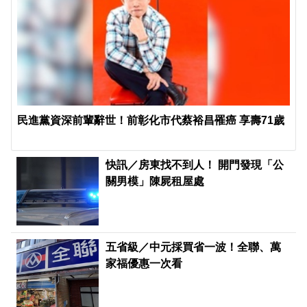
民進黨資深前輩辭世！前彰化市代蔡裕昌罹癌 享壽71歲
快訊／房東找不到人！ 開門發現「公
關男模」陳屍租屋處
五省級／中元採買省一波！全聯、萬
家福優惠一次看