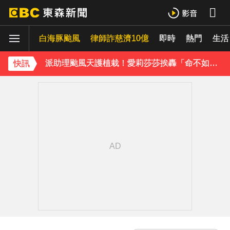
庹宗康資產全給老婆！「名下只剩1台車」結婚15年保鮮秘訣曝
白海豚颱風
律師詐慈濟10億
即時
熱門
生活
百萬網紅失蹤3年遇害！遭閨密設局赴菲「綁架撕票」千萬贖金救不回
派助理颱風天護植栽！愛莉莎莎挨轟「命不如植物」反擊：不會被吹出去
快訊
下載東森App，隨時掌握天下大小事！
獨家／「白海豚」襲泰安！苗62線落石不斷 遊客急下山