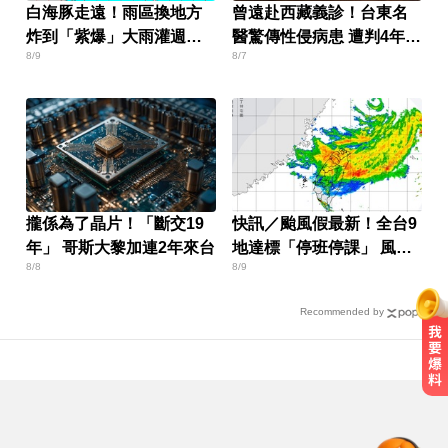
白海豚走遠！雨區換地方
曾遠赴西藏義診！台東名
炸到「紫爆」大雨灌週末
醫驚傳性侵病患 遭判4年8
8/9
8/7
才停
月
攏係為了晶片！「斷交19
快訊／颱風假最新！全台9
年」 哥斯大黎加連2年來台
地達標「停班停課」 風雨
8/8
8/9
預測一次看
Recommended by
台指期夜盤狂飆736點 專家揭反彈
契機上看48000點