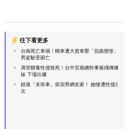
往下看更多
台南死亡車禍！轎車遭大貨車壓「扭曲變形」
男駕駛受困亡
滴管餵毒性侵致死！台中宮廟總幹事摧殘傳播
妹 下場出爐
錯過「末班車」留宿男網友家！ 她慘遭性侵2
次