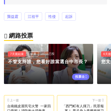
龔益霆
江祖平
性侵
起訴
網路投票
183人已投
7天後結束
單選
6天
不管支持誰，您看好誰當選台中市長？
您支
投票去
上一篇
下一篇
台南鐵皮屋民宅火警 一家四
「西門町有人揮刀」民眾報
口受困！消防衝火場救童
案！ 男子身上查獲兩把刀