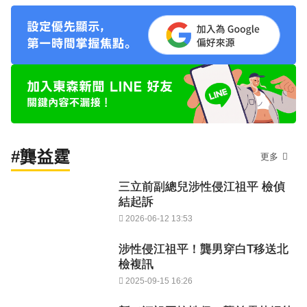
#龔益霆
更多
三立前副總兒涉性侵江祖平 檢偵
結起訴
2026-06-12 13:53
涉性侵江祖平！龔男穿白T移送北
檢複訊
2025-09-15 16:26