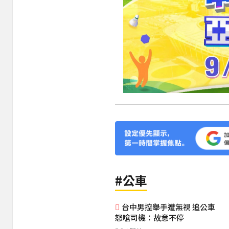
#公車
台中男控舉手遭無視 追公車
怒嗆司機：故意不停