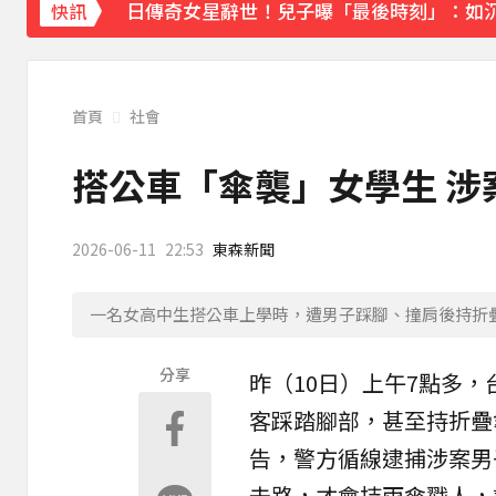
日傳奇女星辭世！兒子曝「最後時刻」：如
快訊
下載東森App，隨時掌握天下大小事！
《理財達人秀》X 安聯投信免費講座報名中！搶
首頁
社會
搭公車「傘襲」女學生 涉
2026-06-11
22:53
東森新聞
一名女高中生搭公車上學時，遭男子踩腳、撞肩後持折
分享
昨（10日）上午7點多，
客踩踏腳部，甚至持
折疊
告，警方循線逮捕涉案男
去路，才會持雨傘戳人，