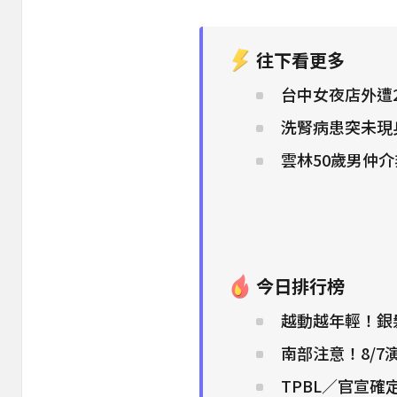
往下看更多
台中女夜店外遭
洗腎病患突未現
雲林50歲男仲
今日排行榜
越動越年輕！銀
南部注意！8/7
TPBL／官宣