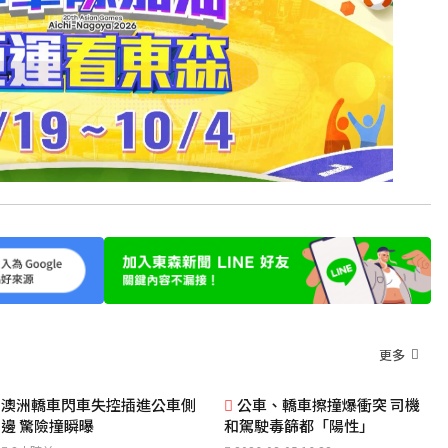
更多
澳洲轎車閃車失控插進公車側
公車、轎車擦撞爆衝突 司機
邊 驚險撞瞬曝
和駕駛毒篩都「陽性」