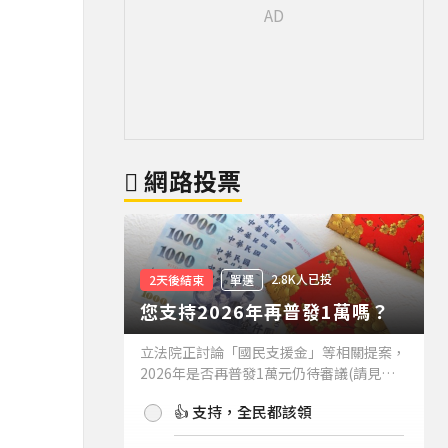
網路投票
2.8K人已投
2天後結束
單選
您支持2026年再普發1萬嗎？
立法院正討論「國民支援金」等相關提案，
2026年是否再普發1萬元仍待審議(請見下
方新聞)。如果2026年再普發1萬元，你支
👍 支持，全民都該領
持嗎？