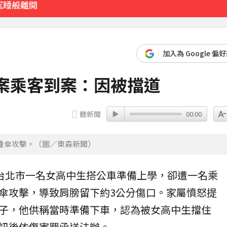
沉睡般離開
先卡位 2027
加入為 Google 偏
案乘客到案：因被擋道
聽新聞
00:00
疊傘攻擊。（圖／東森新聞）
台北市一名
女高中生
搭
公車
準備上學，卻遭一名乘
傘
攻擊，導致肩膀留下約3公分
傷口
。家屬憤怒提
子，他供稱當時準備下車，認為被女高中生擋住
訊後依
傷害罪
函送法辦。