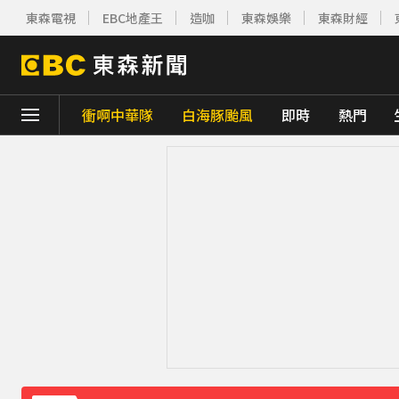
東森電視
EBC地產王
造咖
東森娛樂
東森財經
衝啊中華隊
白海豚颱風
即時
熱門
下載東森App，隨時掌握天下大小事！
《理財達人秀》X 安聯投信免費講座報名中！搶
孫淑媚首登JJA音樂節！被范曉萱1句話打動
曾國城、徐乃麟當眾激吻！戳破保鮮膜「抱