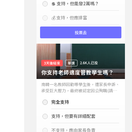
💲 支持，但能發2萬嗎？
💰 支持，但應排富
投票去
2.6K人已投
3天後結束
單選
你支持老師適度管教學生嗎？
南韓一名教師因勸導學生後，遭家長申訴、
承受巨大壓力，最終被認定因公殉職(請見
下列新聞)，引發外界關注教師教權。請問
完全支持
你支持老師適度管教學生嗎？
支持，但要有詳細配套
不支持，應由家長負責