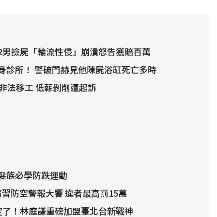
2男撿屍「輪流性侵」崩潰怒告獲賠百萬
身診所！ 警破門赫見他陳屍浴缸死亡多時
介非法移工 低薪剝削遭起訴
髮族必學防跌運動
演習防空警報大響 違者最高罰15萬
確定了！林庭謙重磅加盟臺北台新戰神