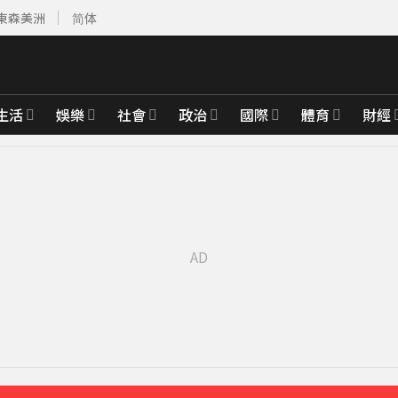
東森美洲
简体
生活
娛樂
社會
政治
國際
體育
財經
先卡位 2027
 放話秀超狂腹肌
30分鐘前
頭狂親」他求饒喊：沒氣了