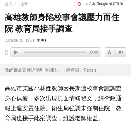
首頁
社會
加入為 Google 偏好來源
高雄教師身陷校事會議壓力而住
院 教育局接手調查
2026-06-11
11:21
中央社
00:00
教師權益案件近期引發關注。（示意圖／Pexels）
高雄
市某國小林姓
教師
因長期遭校事會議調查
身心俱疲，多次出現負面情緒發文，經衛政通
報上週安置住院。
衛生局
強調未強制住院；
教
育局
也接手此案調查，維護老師
權益
。