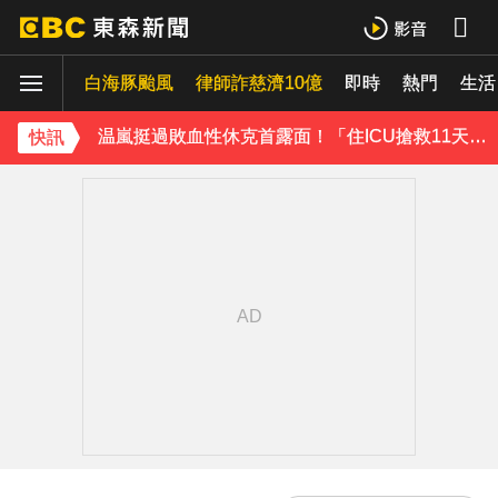
才連莊金鐘紅毯主持！夏和熙突曝「像被卡車撞」備賽狂操滿手繭
白海豚颱風
下載東森App，隨時掌握天下大小事！
律師詐慈濟10億
即時
熱門
生活
温嵐挺過敗血性休克首露面！「住ICU搶救11天」曝最新近況：讓大家擔心了
快訊