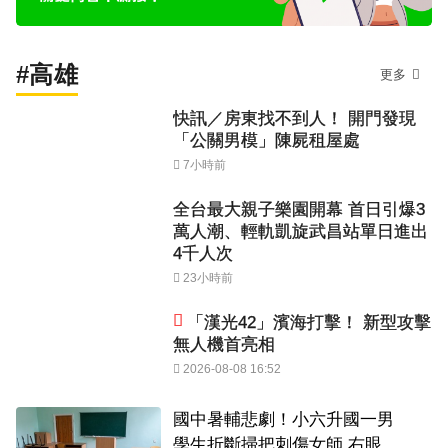
#高雄
更多
快訊／房東找不到人！ 開門發現
「公關男模」陳屍租屋處
7小時前
全台最大親子樂園開幕 首日引爆3
萬人潮、輕軌凱旋武昌站單日進出
4千人次
23小時前
「漢光42」濱海打擊！ 新型攻擊
無人機首亮相
2026-08-08 16:52
國中暑輔悲劇！小六升國一男
學生折斷掃把刺傷女師 右眼恐