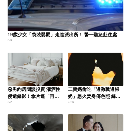
19歲少女「袋裝嬰屍」走進派出所！ 警一聽急赴住處
8/9
惡男約房間談投資 灌酒性
二寶媽偷吃「邊激戰邊餵
侵還錄影！拿片逼「再來
奶」慾火焚身傳色照 綠帽
3/2
2/26
一次」
尪崩潰