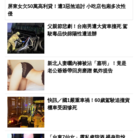
屏東女欠50萬高利貸！遭3惡煞追討 小吃店包廂多次性
侵
父親節悲劇！台南男遭大貨車撞死 駕
駛毒品快篩陽性遭送辦
新北人妻曬內褲被沾「嘉明」！竟是
老公爺爺帶回房磨蹭 氣炸提告
快訊／國1嚴重車禍！60歲駕駛追撞貨
櫃車受困慘死
「台東7仙女」露私處陪酒 裸身取悅