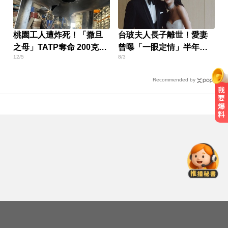
桃園工人遭炸死！「撒旦
台玻夫人長子離世！愛妻
之母」TATP奪命 200克就
曾曝「一眼定情」半年就
12/5
8/3
能毀客機
定終身
Recommended by
出國注意！2國拒台人入境、扣護照
遣返 外交部證實了
跌倒竟成致命殺手？醫揭長輩防骨
鬆失智三關鍵
南韓影帝涉毒案後近況曝！劉亞仁
親密照瘋傳 他高調示愛