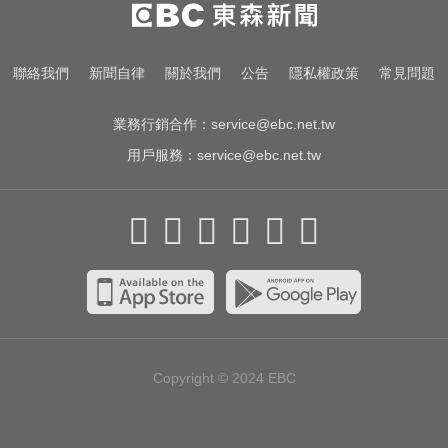
出國注意！2國拒台人入境、扣護照
遣返 外交部證實了
跌倒竟成致命殺手？醫揭長輩防骨
聯絡我們
新聞自律
關於我們
公告
隱私權政策
常見問題
鬆失智三關鍵
業務行銷合作：
service@ebc.net.tw
用戶服務：
service@ebc.net.tw
Copyright © 2024
EBC