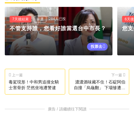
284人已投
7天後結束
單選
6天
不管支持誰，您看好誰當選台中市長？
您支
投票去
上一篇
下一篇
毒駕現形！中和男追撞女騎
濃濃酒味藏不住！石碇阿伯
士害骨折 茫然坐地遭警逮
自撞「烏龜翻」 下場慘遭法
辦
廣告 / 請繼續往下閱讀