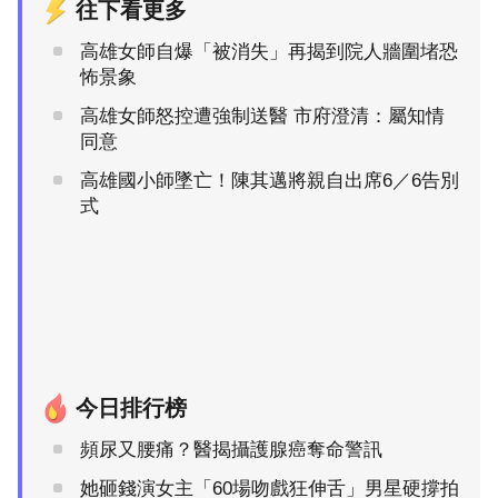
往下看更多
高雄女師自爆「被消失」再揭到院人牆圍堵恐
怖景象
高雄女師怒控遭強制送醫 市府澄清：屬知情
同意
高雄國小師墜亡！陳其邁將親自出席6／6告別
式
今日排行榜
頻尿又腰痛？醫揭攝護腺癌奪命警訊
她砸錢演女主「60場吻戲狂伸舌」男星硬撐拍