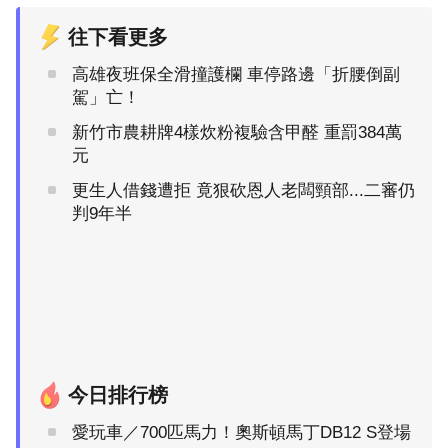
往下看更多
高雄夜班保全滑撞護欄 車停路邊「折腰倒副
駕」亡！
新竹市農耕牌4樣炊粉複驗含甲醛 重罰384萬
元
更生人借錢遭拒 竟狠砍恩人老闆頸部...二審仍
判9年半
今日排行榜
愛玩車／700匹馬力！奧斯頓馬丁DB12 S登場