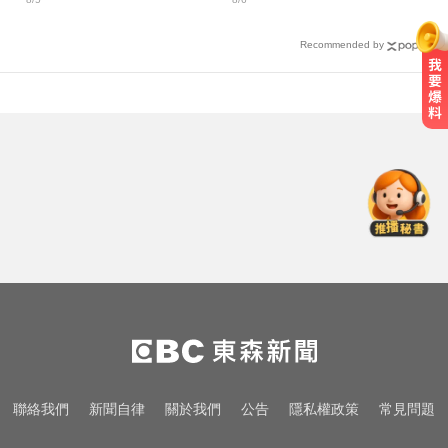
求重刑
Recommended by
行動網路降速演練將登場 8/7透過災
防訊息預告
颱風假怎麼放？停班課標準、宣布
時間一次看
每天2000CC是錯的？醫師曝「喝水
黃金公式」猛灌恐水中毒
行動網路降速演練將登場 8/7透過災
防訊息預告
颱風假怎麼放？停班課標準、宣布
聯絡我們
新聞自律
關於我們
公告
隱私權政策
常見問題
時間一次看