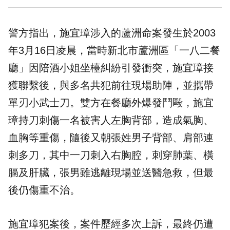
警方指出，施宜璋涉入的
蘆洲命案
發生於2003
年3月16日凌晨，當時新北市蘆洲區「一八二餐
廳」因陪酒小姐坐檯糾紛引發衝突，施宜璋接
獲聯繫後，與多名共犯前往現場助陣，並攜帶
單刃小武士刀。雙方在餐廳外爆發鬥毆，施宜
璋持刀刺傷一名被害人左胸背部，造成氣胸、
血胸等重傷，隨後又朝張姓男子背部、肩部連
刺多刀，其中一刀刺入右胸腔，刺穿肺葉、橫
膈及肝臟，張男雖逃離現場並送醫急救，但最
後仍傷重不治。
施宜璋犯案後，案件歷經多次上訴，最終仍遭