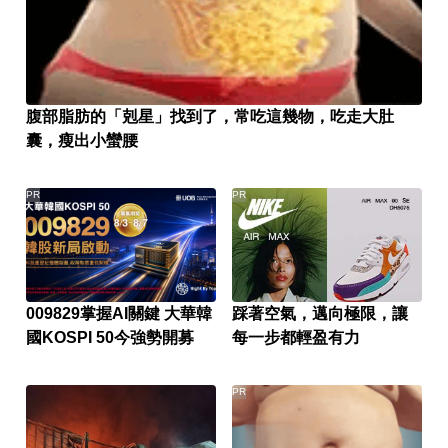
腹部脂肪的「剋星」找到了，常吃這幾物，吃走大肚
囊，瘦出小蠻腰
PR
PR
009829掌握AI關鍵 大華韓
踩著空氣，邁向極限，讓
國KOSPI 50今強勢開募
每一步都輕盈有力
PR