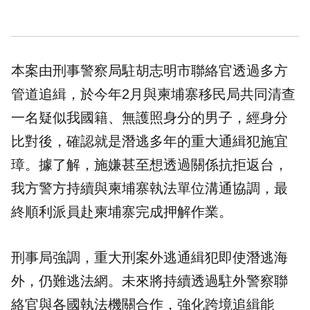
本案由刑事警察局駐胡志明市聯絡官透過多方
管道追緝，於今年2月與柬埔寨移民局共同清查
一名疑似我國籍、無護照身分的男子，經身分
比對後，確認就是潛逃多年的重大通緝犯施宜
璋。據了解，施嫌甚至想透過關係抗拒返台，
我方警方持續與柬埔寨執法單位溝通協調，最
終順利派員赴柬埔寨完成押解作業。
刑事局強調，重大刑案外逃通緝犯即使潛逃海
外，仍難逃法網。未來將持續透過駐外警察聯
絡官與各國執法機關合作，強化跨境追緝能