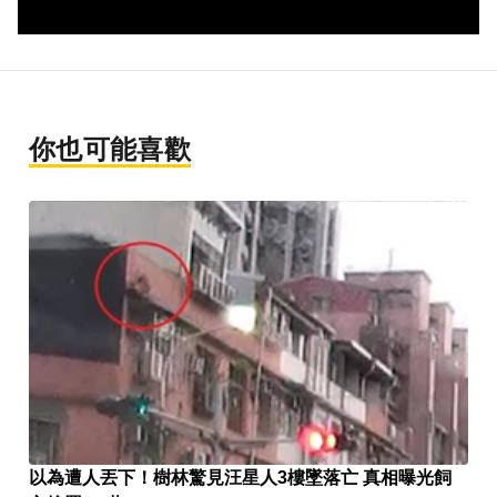
你也可能喜歡
以為遭人丟下！樹林驚見汪星人3樓墜落亡 真相曝光飼