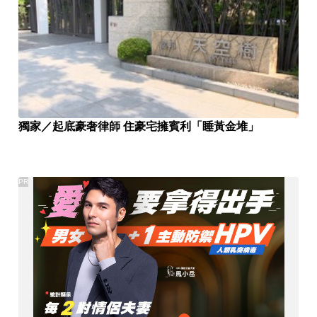
獨家／起底豪奢律師 住豪宅擁賓利「睡黃金堆」
PR