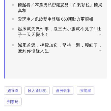
醫起看／20歲男私密處驚見「白刺顆粒」醫揭
真相
愛玩車／凱旋雙車登場 660新動力更順暢
起床就先做件事，沒三天小腹就不見了! 肚
子一天天變小！
PR
減肥首選，檸檬加它，堅持一週，腰細了，
瘦到你懷疑人生
PR
施宜璋
殺人通緝犯
蘆洲命案
柬埔寨
刑事局