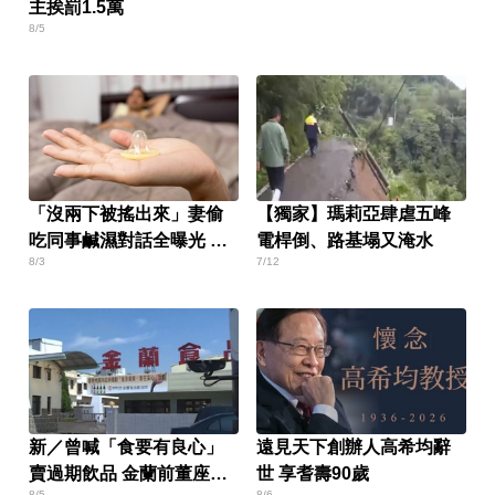
主挨罰1.5萬
8/5
「沒兩下被搖出來」妻偷
【獨家】瑪莉亞肆虐五峰
吃同事鹹濕對話全曝光 人
電桿倒、路基塌又淹水
8/3
7/12
夫氣炸提告
新／曾喊「食要有良心」
遠見天下創辦人高希均辭
賣過期飲品 金蘭前董座遭
世 享耆壽90歲
8/5
8/6