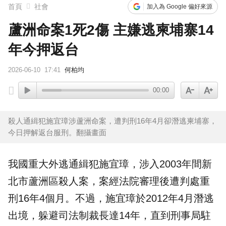
首頁
社會
加入為 Google 偏好來源
蘆洲命案1死2傷 主嫌逃柬埔寨14
年今押返台
2026-06-10
17:41
何柏均
00:00
殺人通緝犯施宜璋涉蘆洲命案，遭判刑16年4月卻潛逃柬埔寨，
今日押解返台服刑。翻攝畫面
我國重大外逃通緝犯
施宜璋
，涉入2003年間新
北市蘆洲區殺人案，案經法院審理後遭判處重
刑16年4個月。不過，施宜璋於2012年4月潛逃
出境，躲避司法制裁長達14年，直到
刑事局
駐