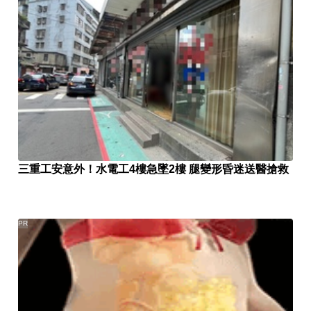
三重工安意外！水電工4樓急墜2樓 腿變形昏迷送醫搶救
PR