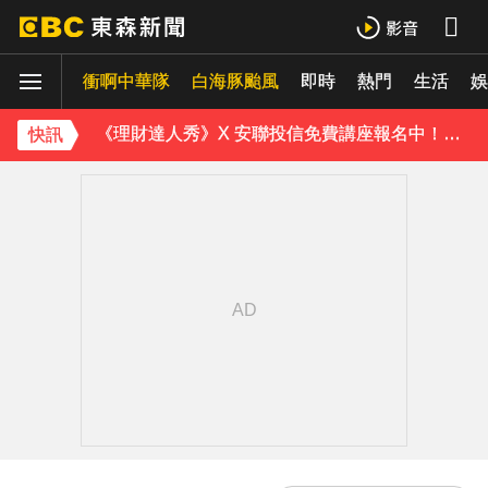
白海豚外圍雲系發威！7縣市大雨特報 警戒範圍一次看
衝啊中華隊
白海豚颱風
即時
熱門
生活
白海豚進逼會放颱風假？全台各縣市暴風侵襲率曝
娛
《理財達人秀》X 安聯投信免費講座報名中！搶先卡位 2027
快訊
下載東森App，隨時掌握天下大小事！
川普簽署行政命令！限縮出生公民權並禁生育旅遊