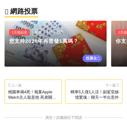
網路投票
3.1K人已投
1天後結束
單選
2天
您支持2026年再普發1萬嗎？
你支
投票去
上一篇
下一篇
桃園車禍4死！報案Apple
轎車5人僅1人活！副駕堂姊
Watch主人疑是他 死者關係
憶驚魂：聊天一半出意外
曝
廣告 / 請繼續往下閱讀