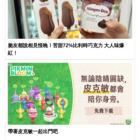
脆友都說相見恨晚！苦甜72%比利時巧克力 大人味爆
紅！
PR
帶著皮克敏一起出門吧