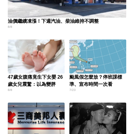
油價繼續凍漲！下週汽油、柴油維持不調整
8/8
47歲女腹痛竟生下女嬰 26
颱風假怎麼放？停班課標
歲女兒震驚：以為變胖
準、宣布時間一次看
8/8
7/23