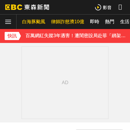
八點檔女神美照遭放大腳趾！被酸「暗沉皺褶」本人無奈回應
白海豚颱風
律師詐慈濟10億
即時
熱門
生活
庹宗康資產全給老婆！「名下只剩1台車」結婚15年保鮮秘訣曝
百萬網紅失蹤3年遇害！遭閨密設局赴菲「綁架撕票」千萬贖金救不回
快訊
下載東森App，隨時掌握天下大小事！
獨家／「白海豚」襲泰安！苗62線落石不斷 遊客急下山