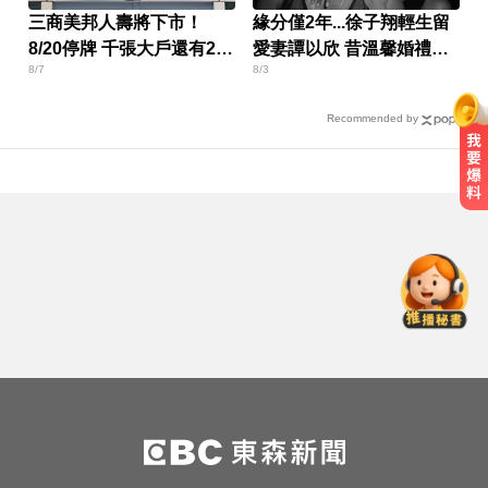
三商美邦人壽將下市！
緣分僅2年...徐子翔輕生留
8/20停牌 千張大戶還有252
愛妻譚以欣 昔溫馨婚禮畫
8/7
8/3
人
面曝
Recommended by
AI「成人伴侶」機器人真的來了！
可喬165種姿勢售價曝
快訊／台北強風驟雨「沒放颱風
假」 蔣萬安說明了！
國巨狂瀉逾6成！高盛、花旗喊買進
專家揭背後真相
AI「成人伴侶」機器人真的來了！
可喬165種姿勢售價曝