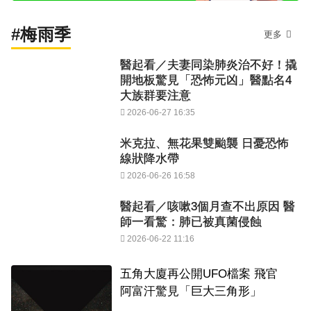
#梅雨季
更多
醫起看／夫妻同染肺炎治不好！撬
開地板驚見「恐怖元凶」醫點名4
大族群要注意
2026-06-27 16:35
米克拉、無花果雙颱襲 日憂恐怖
線狀降水帶
2026-06-26 16:58
醫起看／咳嗽3個月查不出原因 醫
師一看驚：肺已被真菌侵蝕
2026-06-22 11:16
五角大廈再公開UFO檔案 飛官
阿富汗驚見「巨大三角形」