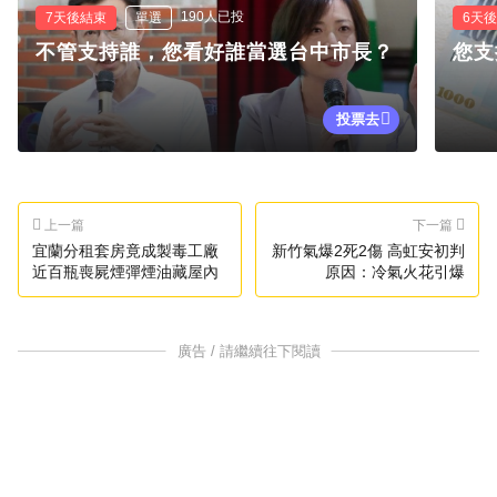
190人已投
7天後結束
單選
6天
不管支持誰，您看好誰當選台中市長？
您支
投票去
上一篇
下一篇
宜蘭分租套房竟成製毒工廠
新竹氣爆2死2傷 高虹安初判
近百瓶喪屍煙彈煙油藏屋內
原因：冷氣火花引爆
廣告 / 請繼續往下閱讀