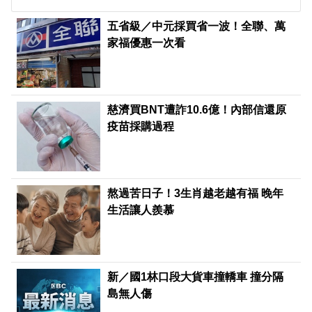
五省級／中元採買省一波！全聯、萬
家福優惠一次看
慈濟買BNT遭詐10.6億！內部信還原
疫苗採購過程
熬過苦日子！3生肖越老越有福 晚年
生活讓人羨慕
新／國1林口段大貨車撞轎車 撞分隔
島無人傷