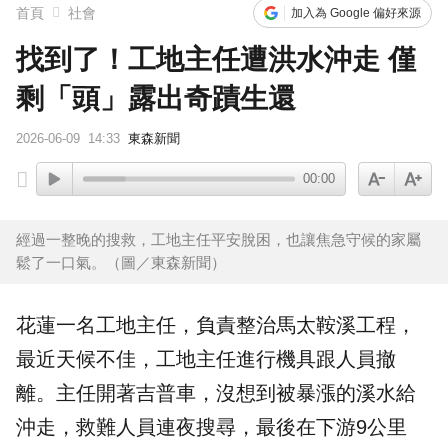
首頁
社會
加入為 Google 偏好來源
找到了！工地主任遭洪水沖走 僅
剩「頭」露出奇蹟生還
2026-06-09
14:33
東森新聞
00:00
經過一整晚的搜救，工地主任平安脫困，也讓焦急守候的家屬
鬆了一口氣。（圖／東森新聞）
花蓮
一名
工地主任
，負責整治
馬太鞍溪
工程，
最近天候不佳，工地主任進行機具跟人員撤
離。主任開著吉普車，沒想到被暴漲的溪水給
沖走，救難人員連夜搜尋，最後在下游9公里