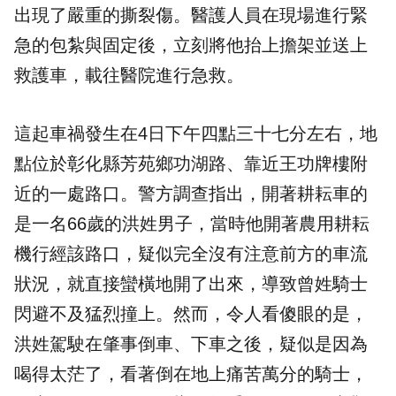
出現了嚴重的撕裂傷。醫護人員在現場進行緊
急的包紮與固定後，立刻將他抬上擔架並送上
救護車，載往醫院進行急救。
這起車禍發生在4日下午四點三十七分左右，地
點位於彰化縣芳苑鄉功湖路、靠近王功牌樓附
近的一處路口。警方調查指出，開著耕耘車的
是一名66歲的洪姓男子，當時他開著農用耕耘
機行經該路口，疑似完全沒有注意前方的車流
狀況，就直接蠻橫地開了出來，導致曾姓騎士
閃避不及猛烈撞上。然而，令人看傻眼的是，
洪姓駕駛在肇事倒車、下車之後，疑似是因為
喝得太茫了，看著倒在地上痛苦萬分的騎士，