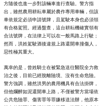
方隨後也進一步對該輛車進行查驗。警方指
出，雖然農用耕耘車屬於農作專用車輛，但該
車依規定必須申請號牌，且駕駛本身也必須領
有合格駕照。經過盤查，這台耕耘機確實領有
合法號牌，在法律上可以在一般馬路上行駛；
然而，洪姓駕駛酒後違規上路還開車撞傷人，
惡性極其重大。
萬幸的是，曾姓騎士在被緊急送往醫院全力救
治之後，目前已經脫離險境、沒有生命危險。
警方強調，雖然洪男的農用機具有合法掛牌，
但他爛醉如泥還開車上路，不僅被警方當場依
公共危險罪、傷害罪等罪嫌移送法辦，他原本