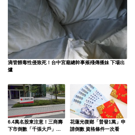
滴管餵毒性侵致死！台中宮廟總幹事摧殘傳播妹 下場出
爐
6.4萬名股東注意！三商壽
花蓮光復鄉「普發1萬」申
下市倒數「千張大戶」還
請倒數 資格條件一次看