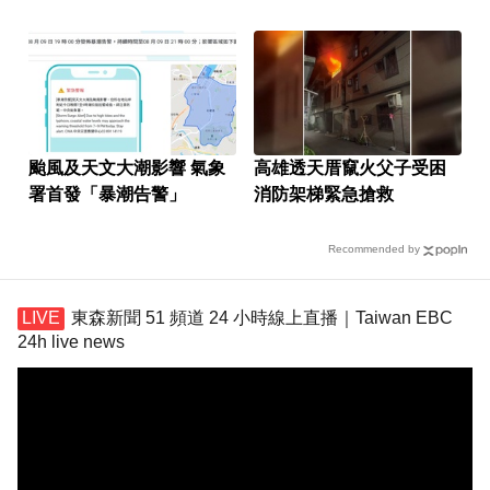
有245人
颱風及天文大潮影響 氣象
高雄透天厝竄火父子受困
署首發「暴潮告警」
消防架梯緊急搶救
Recommended by
東森新聞 51 頻道 24 小時線上直播｜Taiwan EBC
24h live news