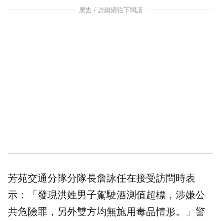
廣告 / 請繼續往下閱讀
芳苑交通分隊分隊長詹詠任在接受訪問時表
示：「發現洪姓男子駕駛酒測值超標，涉嫌公
共危險罪，另外雙方均無施用毒品情形。」警