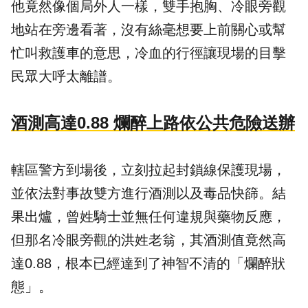
他竟然像個局外人一樣，雙手抱胸、冷眼旁觀
地站在旁邊看著，沒有絲毫想要上前關心或幫
忙叫救護車的意思，冷血的行徑讓現場的目擊
民眾大呼太離譜。
酒測高達0.88 爛醉上路依公共危險送辦
轄區警方到場後，立刻拉起封鎖線保護現場，
並依法對事故雙方進行酒測以及毒品快篩。結
果出爐，曾姓騎士並無任何
違規
與藥物反應，
但那名冷眼旁觀的洪姓老翁，其酒測值竟然高
達0.88，根本已經達到了神智不清的「爛醉狀
態」。