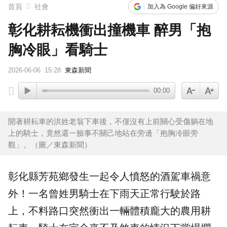
首頁
社會
加入為 Google 偏好來源
彰化耕耘機衝出撞機車 醉男「抱
胸冷眼」看騎士
2026-06-06
15:28
東森新聞
00:00
開著耕耘車的洪姓老翁下車後，不僅沒有上前關心受傷躺在地
上的騎士，竟然還一臉事不關己地站在旁邊「抱胸冷眼旁
觀」。（圖／東森新聞）
彰化縣芳苑鄉發生一起令人憤怒的
酒駕
車禍
意
外！一名曾姓男騎士在下雨天正常行駛於路
上，不料路口突然衝出一輛體積龐大的農用
耕