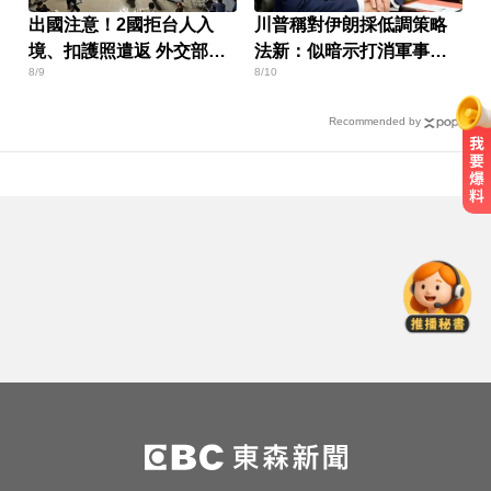
出國注意！2國拒台人入
川普稱對伊朗採低調策略
境、扣護照遣返 外交部證
法新：似暗示打消軍事打
8/9
8/10
實了
擊
Recommended by
還有新颱風？罕見「3颱風+1熱帶低
壓」 降雨時程出爐
百萬網紅失蹤3年遇害！遭閨密設局
赴菲「綁架撕票」千萬贖金救不回
頻尿又腰痛？醫揭攝護腺癌奪命警
訊
還有新颱風？罕見「3颱風+1熱帶低
壓」 降雨時程出爐