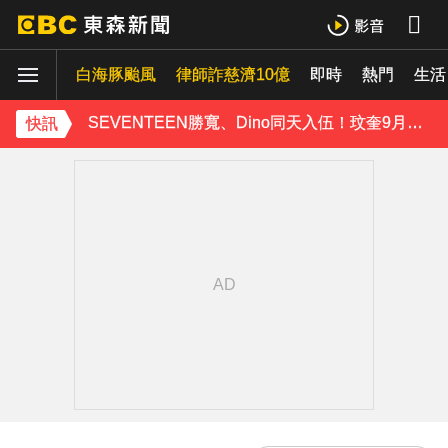
玉澤演巡演首站獻給台北！加碼「自拍+簽名會」 寵粉無極限
白海豚颱風
律師詐慈濟10億
即時
熱門
富婆砸錢拍短劇塞60場吻戲！男星爆「開房被包養」 親上火線揭真相
生活
SEVENTEEN勝寬、Dino同天入伍！玟奎9月服替代役
快訊
泰男團Dragon 5男星爆死訊！騎單車離家失聯 陳屍河中驚見「20公斤重物」
女星告別9年演藝圈！轉行當計程車司機 曝收入：比演員賺更多
蔡阿嘎陷爭議！蘿拉神隱19個月首發文 遭酸「詐騙集團回歸」回應了
下載東森App，隨時掌握天下大小事！
橋上懸掛5屍體！墨西哥小鎮爆慘案 居民嘆：晚上如鬼城