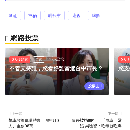
酒駕
車禍
耕耘車
違規
牌照
網路投票
597人已投
6天後結束
單選
5天
不管支持誰，您看好誰當選台中市長？
您支
投票去
上一篇
下一篇
飆車族擾鄰還持毒！ 警抓10
違停被拍開打！ 「毒車」露
人、重罰98萬
餡 男嗆警：吃毒就吃毒