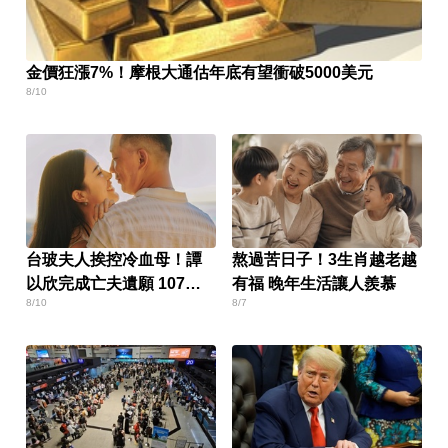
金價狂漲7%！摩根大通估年底有望衝破5000美元
8/10
台玻夫人挨控冷血母！譚
熬過苦日子！3生肖越老越
以欣完成亡夫遺願 107字
有福 晚年生活讓人羨慕
8/10
8/7
認了想報復