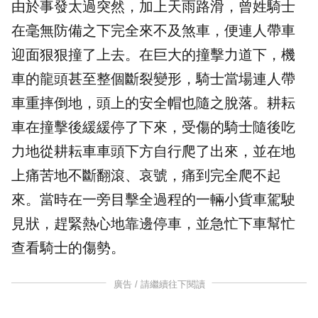
由於事發太過突然，加上天雨路滑，曾姓騎士
在毫無防備之下完全來不及煞車，便連人帶車
迎面狠狠撞了上去。在巨大的撞擊力道下，機
車的龍頭甚至整個斷裂變形，騎士當場連人帶
車重摔倒地，頭上的安全帽也隨之脫落。耕耘
車在撞擊後緩緩停了下來，受傷的騎士隨後吃
力地從耕耘車車頭下方自行爬了出來，並在地
上痛苦地不斷翻滾、哀號，痛到完全爬不起
來。當時在一旁目擊全過程的一輛小貨車駕駛
見狀，趕緊熱心地靠邊停車，並急忙下車幫忙
查看騎士的傷勢。
廣告 / 請繼續往下閱讀