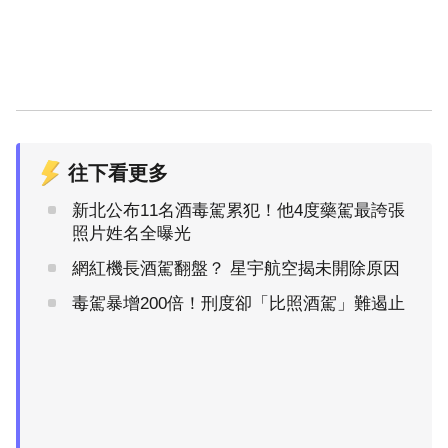
往下看更多
新北公布11名酒毒駕累犯！他4度藥駕最誇張
照片姓名全曝光
網紅機長酒駕翻盤？ 星宇航空揭未開除原因
毒駕暴增200倍！刑度卻「比照酒駕」難遏止