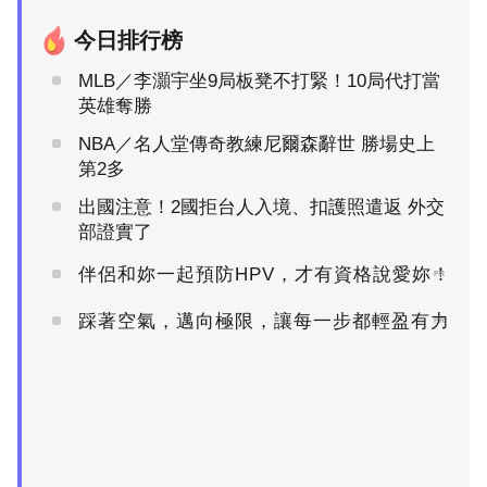
今日排行榜
MLB／李灝宇坐9局板凳不打緊！10局代打當
英雄奪勝
NBA／名人堂傳奇教練尼爾森辭世 勝場史上
第2多
出國注意！2國拒台人入境、扣護照遣返 外交
部證實了
伴侶和妳一起預防HPV，才有資格說愛妳！
PR
踩著空氣，邁向極限，讓每一步都輕盈有力
PR