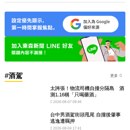
#酒駕
更多
太誇張！物流司機自撞分隔島 酒
測1.16稱「只喝藥酒」
2026-08-07 09:46
台中男酒駕街頭甩尾 自撞後肇事
逃逸遭羈押
2026-08-04 17:41