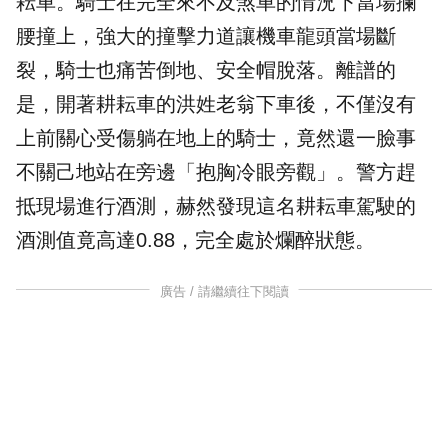
耘車
。騎士在完全來不及煞車的情況下當場攔
腰撞上，強大的撞擊力道讓機車龍頭當場斷
裂，騎士也痛苦倒地、安全帽脫落。離譜的
是，開著耕耘車的洪姓老翁下車後，不僅沒有
上前關心受傷躺在地上的騎士，竟然還一臉事
不關己地站在旁邊「抱胸冷眼旁觀」。警方趕
抵現場進行酒測，赫然發現這名耕耘車駕駛的
酒測值竟高達0.88，完全處於爛醉狀態。
廣告 / 請繼續往下閱讀