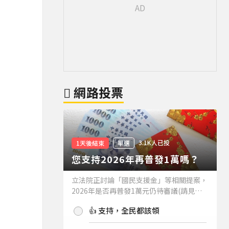
網路投票
3.1K人已投
1天後結束
單選
您支持2026年再普發1萬嗎？
立法院正討論「國民支援金」等相關提案，
2026年是否再普發1萬元仍待審議(請見下
方新聞)。如果2026年再普發1萬元，你支
👍 支持，全民都該領
持嗎？