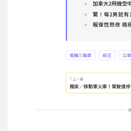
加拿大2飛機空
驚！每2男就有
報復性熬夜 癌
電輔三輪車
麻豆
公
上一篇
獨家／移動軍火庫！駕駛違停
刀棍槍械