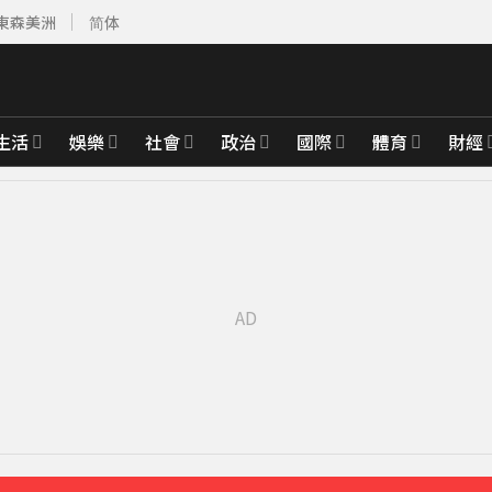
東森美洲
简体
生活
娛樂
社會
政治
國際
體育
財經
先卡位 2027