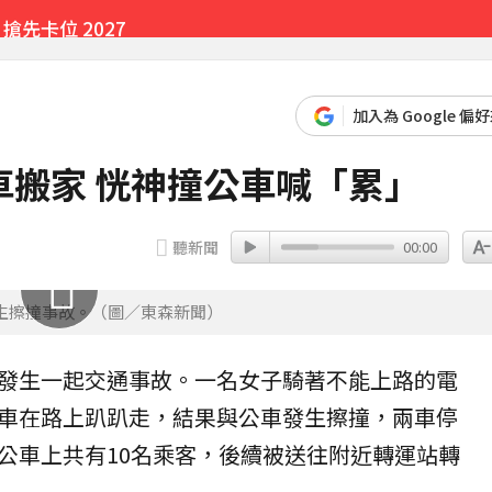
先卡位 2027
加入為 Google 偏
搬家 恍神撞公車喊「累」
聽新聞
00:00
生擦撞事故。（圖／東森新聞）
發生一起交通事故。一名女子騎著不能上路的
電
車在路上趴趴走，結果與
公車
發生
擦撞
，兩車停
公車上共有10名乘客，後續被送往附近轉運站轉