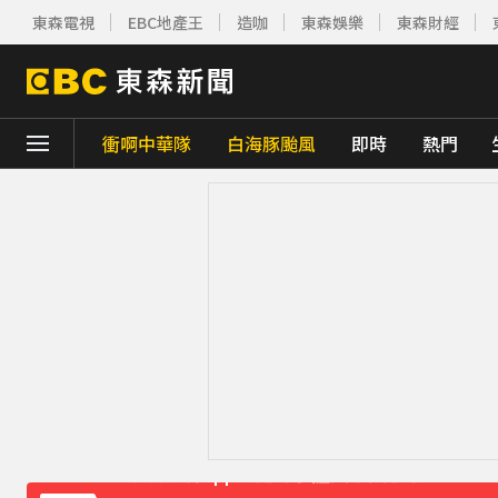
東森電視
EBC地產王
造咖
東森娛樂
東森財經
衝啊中華隊
白海豚颱風
即時
熱門
下載東森App，隨時掌握天下大小事！
《理財達人秀》X 安聯投信免費講座報名中！搶
下載東森App，隨時掌握天下大小事！