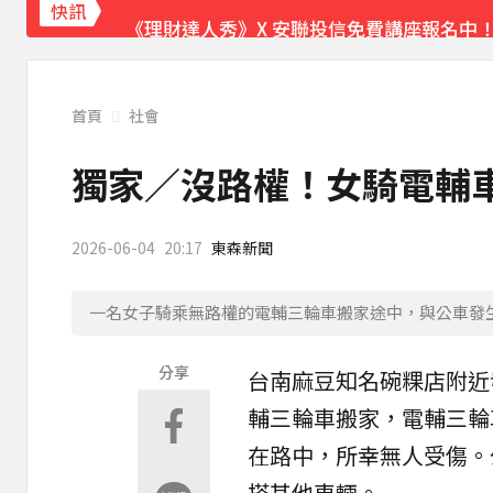
《理財達人秀》X 安聯投信免費講座報名中！搶
快訊
首頁
社會
獨家／沒路權！女騎電輔車
2026-06-04
20:17
東森新聞
一名女子騎乘無路權的電輔三輪車搬家途中，與公車發
分享
台南
麻豆
知名碗粿店附近
輔三輪車
搬家，電輔三輪
在路中，所幸無人受傷。
搭其他車輛。