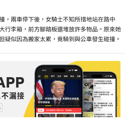
撞，兩車停下後，女騎士不知所措地站在路中
大行李箱，前方腳踏板還堆放許多物品。原來她
但疑似因為搬家太累，竟騎到與公車發生碰撞。