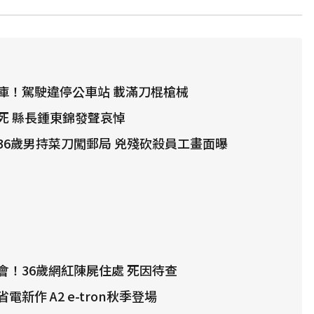
庫！駕駛違停公車站 載滿刀棍槍械
死 縣長鍾東錦發聲哀悼
36歲男持菜刀闖郵局 兇殘砍殺員工畫面曝
會！36歲網紅陳屍住處 死因待查
新作 A2 e-tron秋季登場