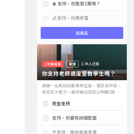
💲 支持，但能發2萬嗎？
💰 支持，但應排富
投票去
2.7K人已投
2天後結束
單選
你支持老師適度管教學生嗎？
南韓一名教師因勸導學生後，遭家長申訴、
承受巨大壓力，最終被認定因公殉職(請見
下列新聞)，引發外界關注教師教權。請問
完全支持
你支持老師適度管教學生嗎？
支持，但要有詳細配套
不支持，應由家長負責