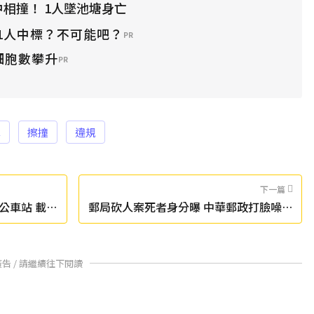
中相撞！ 1人墜池塘身亡
1人中標？不可能吧？
PR
細胞數攀升
PR
車
擦撞
違規
下一篇
公車站 載滿
郵局砍人案死者身分曝 中華郵政打臉噪音
問題：測量合格
廣告 / 請繼續往下閱讀