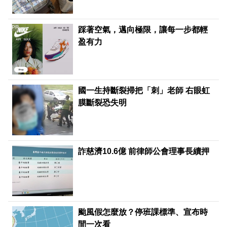
PR
踩著空氣，邁向極限，讓每一步都輕
盈有力
國一生持斷裂掃把「刺」老師 右眼虹
膜斷裂恐失明
詐慈濟10.6億 前律師公會理事長續押
颱風假怎麼放？停班課標準、宣布時
間一次看