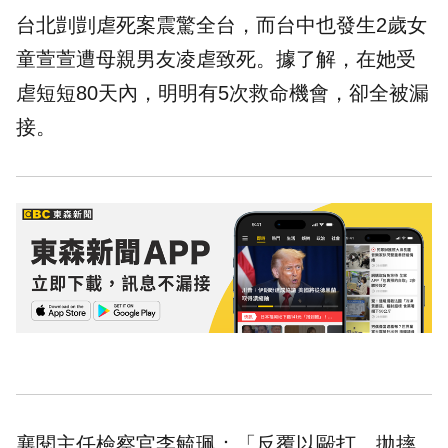
台北剴剴虐死案震驚全台，而台中也發生2歲女
童萱萱遭母親男友凌虐致死。據了解，在她受
虐短短80天內，明明有5次救命機會，卻全被漏
接。
襄閱主任檢察官李毓珮：「反覆以毆打、拋摔