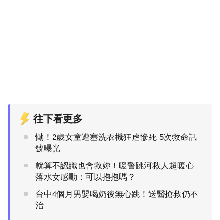
往下看更多
慟！2歲女童遭塞洗衣機狂虐慘死 5次救命訊
號曝光
就算不認識也會救妳！暖警跳河救人超暖心
落水女感動：可以抱抱嗎？
台中4個月男嬰喝奶後無心跳！送醫搶救仍不
治