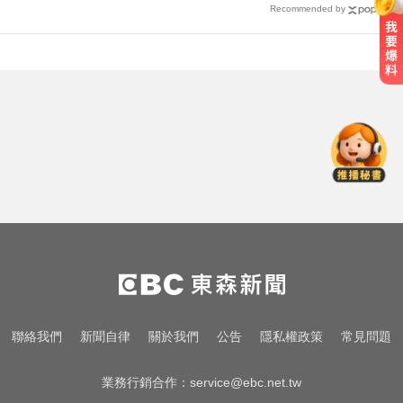
Recommended by
喉嚨痛別輕忽！醫揭口咽癌4警訊
不菸不酒也可能中招
MLB／李灝宇替補2打數未敲安！拚
台將單季最多安卡關
千金股跌落神壇！國巨收540元 分
析師：只是剛開始
喉嚨痛別輕忽！醫揭口咽癌4警訊
不菸不酒也可能中招
MLB／李灝宇替補2打數未敲安！拚
聯絡我們
新聞自律
關於我們
公告
隱私權政策
常見問題
台將單季最多安卡關
業務行銷合作：
service@ebc.net.tw