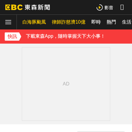
《理財達人秀》X 安聯投信免費講座報名中！搶先卡位 2027
白海豚颱風
律師詐慈濟10億
即時
熱門
生活
下載東森App，隨時掌握天下大小事！
快訊
《理財達人秀》X 安聯投信免費講座報名中！搶先卡位 2027