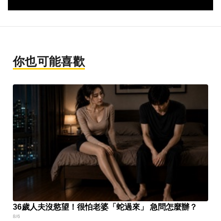
你也可能喜歡
36歲人夫沒慾望！很怕老婆「蛇過來」 急問怎麼辦？
8/6