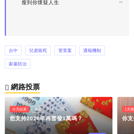
瘦到你懷疑人生
PR
台中
兒虐致死
萱萱案
通報機制
家暴防治
網路投票
3.5K人已投
今天結束
單選
1天
您支持2026年再普發1萬嗎？
你支