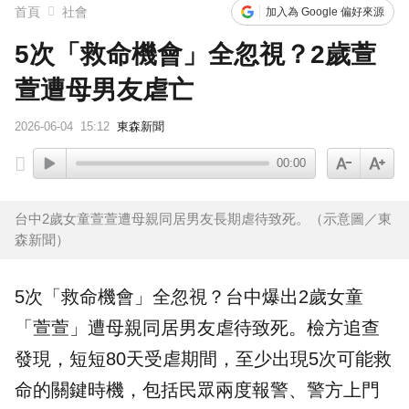
首頁
社會
加入為 Google 偏好來源
5次「救命機會」全忽視？2歲萱
萱遭母男友虐亡
2026-06-04
15:12
東森新聞
00:00
台中2歲女童萱萱遭母親同居男友長期虐待致死。（示意圖／東
森新聞）
5次「救命機會」全忽視？
台中
爆出2歲女童
「萱萱」遭母親同居男友虐待致死。檢方追查
發現，短短80天受虐期間，至少出現5次可能救
命的關鍵時機，包括民眾兩度報警、警方上門