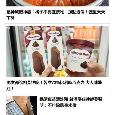
超神減肥神器！橘子不要直接吃，加點這個！體重天天
下降
PR
脆友都說相見恨晚！苦甜72%比利時巧克力 大人味爆
紅！
採購疫苗遭詐騙 慈濟委任律師發聲
明：不排除民事求償