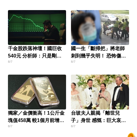
千金股跌落神壇！國巨收
國一生「斷掃把」將老師
540元 分析師：只是剛開
刺到幾乎失明！ 恐怖傷勢
8/7
8/7
始
曝光
獨家／金價衝高！1公斤金
台玻夫人親揭「離世兒
塊值458萬 較1個月前增近
子」身世 感慨：巨大哀傷
8/7
8/7
28萬
足不出戶