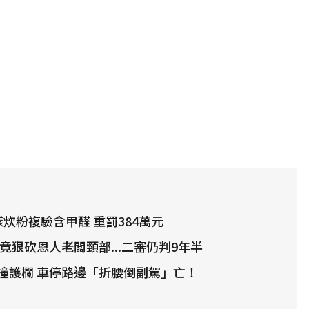
炊粉複驗含甲醛 重罰384萬元
竟狠砍恩人老闆頸部...二審仍判9年半
撞護欄 車停路邊「折腰倒副駕」亡！