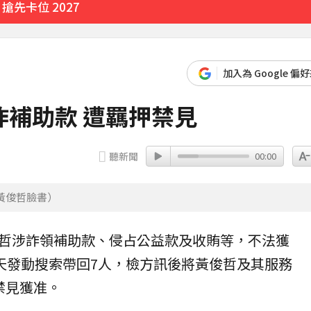
先卡位 2027
整」哽咽憶亡母吐心聲
14分鐘前
白家綺急拱放閃
加入為 Google 偏
補助款 遭羈押禁見
9分鐘前
聽新聞
00:00
黃俊哲臉書）
哲
涉
詐領
補助款、侵占公益款及收賄等，不法獲
昨天發動搜索帶回7人，檢方訊後將黃俊哲及其服務
禁見獲准。