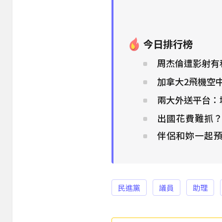
今日排行榜
周杰倫遭影射有私
加拿大2飛機空
兩大外送平台：
出國花費難抓
伴侶和妳一起預
民進黨
議員
助理