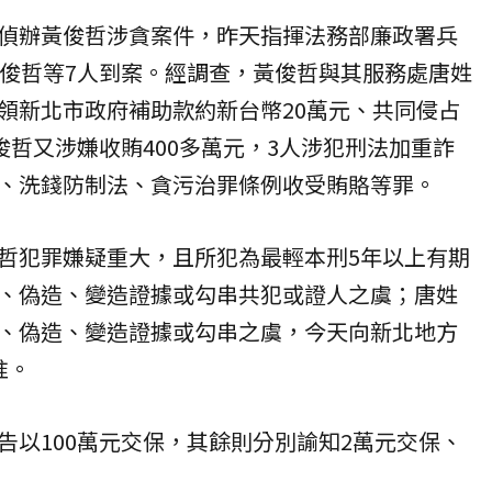
偵辦黃俊哲涉貪案件，昨天指揮法務部廉政署兵
黃俊哲等7人到案。經調查，黃俊哲與其服務處唐姓
領新北市政府補助款約新台幣20萬元、共同侵占
俊哲又涉嫌收賄400多萬元，3人涉犯刑法加重詐
、洗錢防制法、貪污治罪條例收受賄賂等罪。
哲犯罪嫌疑重大，且所犯為最輕本刑5年以上有期
、偽造、變造證據或勾串共犯或證人之虞；唐姓
、偽造、變造證據或勾串之虞，今天向新北地方
准。
告以100萬元交保，其餘則分別諭知2萬元交保、