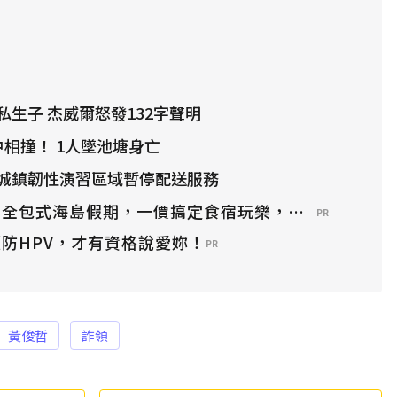
生子 杰威爾怒發132字聲明
中相撞！ 1人墜池塘身亡
城鎮韌性演習區域暫停配送服務
？全包式海島假期，一價搞定食宿玩樂，省錢更省心！
PR
防HPV，才有資格說愛妳！
PR
黃俊哲
詐領