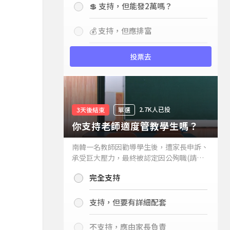
💲 支持，但能發2萬嗎？
💰 支持，但應排富
投票去
2.7K人已投
3天後結束
單選
你支持老師適度管教學生嗎？
南韓一名教師因勸導學生後，遭家長申訴、
承受巨大壓力，最終被認定因公殉職(請見
下列新聞)，引發外界關注教師教權。請問
完全支持
你支持老師適度管教學生嗎？
支持，但要有詳細配套
不支持，應由家長負責