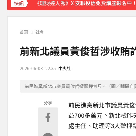
《理財達人秀》X 安聯投信免費講座報名中！搶
快訊
王彩樺現身味全龍開球！鬆口「最後一次調
羅美玲連生三胎！自爆與尪「2年沒接吻」
首頁
社會
下載東森App，隨時掌握天下大小事！
前新北議員黃俊哲涉收賄詐
遠見天下創辦人高希均辭世 享耆壽90歲
4
2026-06-03
22:35
中央社
前民進黨新北市議員黃俊哲遭羈押禁見。（圖／翻攝自
分享
前
民進黨
新北市
議員
黃俊
益700多萬元。新北檢
處主任、
助理
等3人聲押