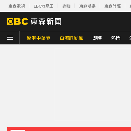
東森電視
EBC地產王
造咖
東森娛樂
東森財經
衝啊中華隊
白海豚颱風
即時
熱門
下載東森App，隨時掌握天下大小事！
遠見天下創辦人高希均辭世 享耆壽90歲
4