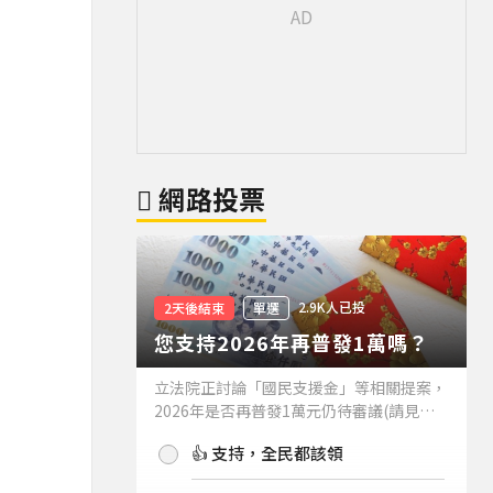
網路投票
2.9K人已投
2天後結束
單選
您支持2026年再普發1萬嗎？
立法院正討論「國民支援金」等相關提案，
2026年是否再普發1萬元仍待審議(請見下
方新聞)。如果2026年再普發1萬元，你支
👍 支持，全民都該領
持嗎？