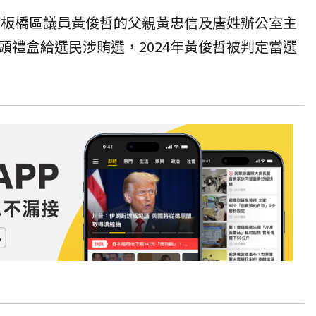
間，板橋區議員黃俊哲的父親黃忠信及唐姓辦公室主
頭禮盒給選民涉賄選，2024年黃俊哲被判定當選