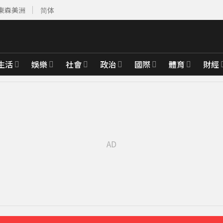
東森美洲
简体
生活
娛樂
社會
政治
國際
體育
財經
9分鐘前