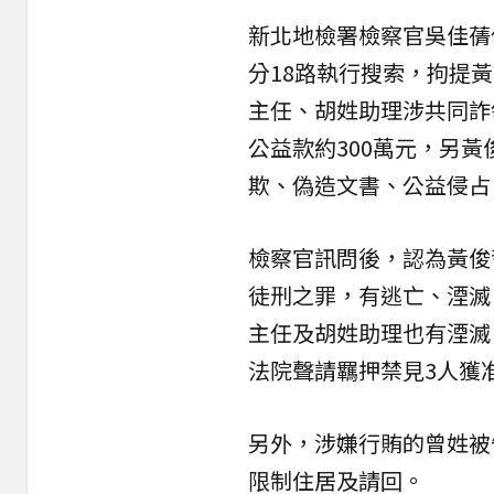
新北地檢署檢察官吳佳蒨
分18路執行搜索，拘提
主任、胡姓助理涉共同詐
公益款約300萬元，另黃
欺、偽造文書、公益侵占
檢察官訊問後，認為黃俊
徒刑之罪，有逃亡、湮滅
主任及胡姓助理也有湮滅
法院聲請羈押禁見3人獲
另外，涉嫌行賄的曾姓被
限制住居及請回。