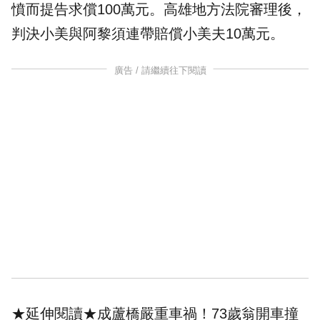
憤而提告求償100萬元。高雄地方法院審理後，
判決小美與阿黎須連帶賠償小美夫10萬元。
廣告 / 請繼續往下閱讀
★延伸閱讀★
成蘆橋嚴重車禍！73歲翁開車撞