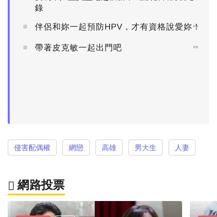
錄
伴侶和妳一起預防HPV，才有資格說愛妳！
PR
帶著皮克敏一起出門吧
PR
侵害配偶權
網戀
高雄
男大生
人妻
網路投票