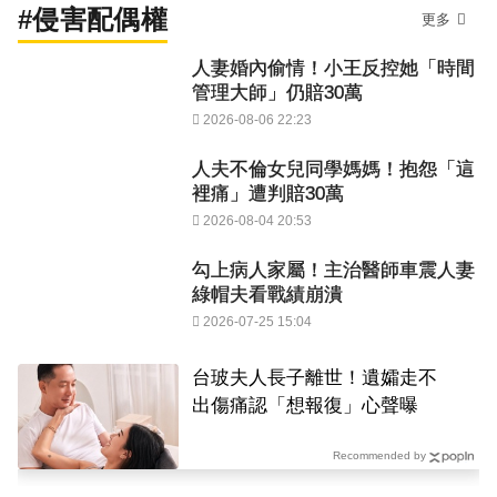
#侵害配偶權
更多
人妻婚內偷情！小王反控她「時間
管理大師」仍賠30萬
2026-08-06 22:23
人夫不倫女兒同學媽媽！抱怨「這
裡痛」遭判賠30萬
2026-08-04 20:53
勾上病人家屬！主治醫師車震人妻
綠帽夫看戰績崩潰
2026-07-25 15:04
台玻夫人長子離世！遺孀走不
出傷痛認「想報復」心聲曝
Recommended by