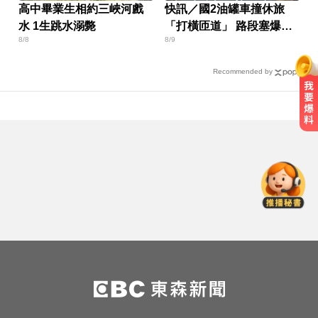
高中畢業生相約三峽河戲
快訊／國2油罐車撞休旅
水 1生跳水溺斃
「打橫匝道」 路段塞爆
8/8
8/9
了！
Recommended by
出國注意！2國拒台人入境、扣護照
遣返 外交部證實了
快訊／方志友、楊銘威離婚 「無法
再做情人、永遠是家人」
還有新颱風？罕見「3颱風+1熱帶低
壓」 降雨時程出爐
出國注意！2國拒台人入境、扣護照
遣返 外交部證實了