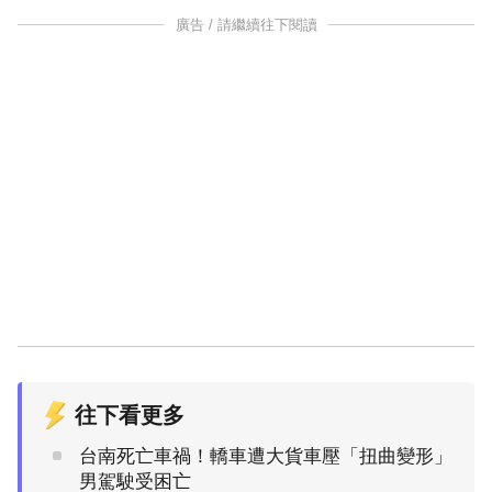
廣告 / 請繼續往下閱讀
往下看更多
台南死亡車禍！轎車遭大貨車壓「扭曲變形」
男駕駛受困亡