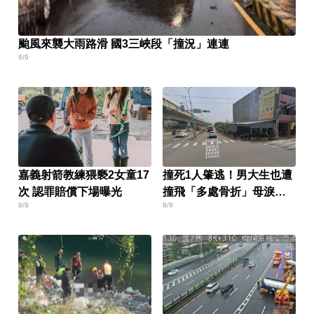
颱風來襲大雨路滑 國3三峽段「撞況」連連
8/9
嘉義射箭教練猥褻2女童17
撞死1人肇逃！男大生也遭
次 認罪賠償下場曝光
撞飛「多處骨折」母淚：
8/9
8/9
家快瓦解