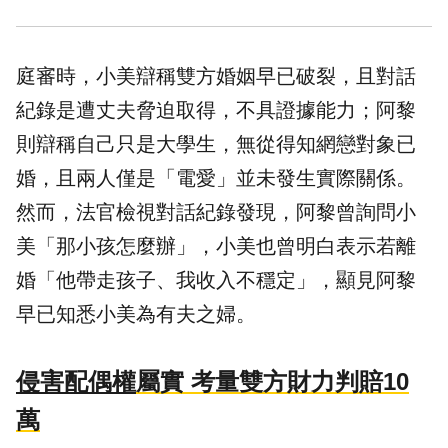
庭審時，小美辯稱雙方婚姻早已破裂，且對話
紀錄是遭丈夫脅迫取得，不具證據能力；阿黎
則辯稱自己只是大學生，無從得知
網戀
對象已
婚，且兩人僅是「電愛」並未發生實際關係。
然而，法官檢視對話紀錄發現，阿黎曾詢問小
美「那小孩怎麼辦」，小美也曾明白表示若離
婚「他帶走孩子、我收入不穩定」，顯見阿黎
早已知悉小美為有夫之婦。
侵害配偶權
屬實 考量雙方財力判賠10
萬