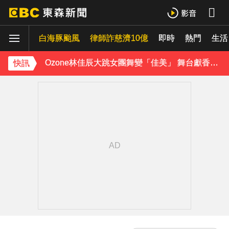
女律師涉詐慈濟10億 全國律師聯合會4點聲明：嚴厲譴責
新／泰國再爆槍擊！ 前國會議員在政府辦公室開槍2傷
白海豚颱風
律師詐慈濟10億
即時
熱門
生活
Ozone林佳辰大跳女團舞變「佳美」 舞台獻香吻全場暴動了
快訊
資深男星爆離世！後輩發文哀悼 享年72歲
TWICE定延不續約！手寫信宣布離開JYP 簽新東家成邊佑錫師妹
富婆砸錢拍短劇塞60場吻戲！男星爆「開房被包養」 親上火線揭真相
泰男團Dragon 5男星爆死訊！騎單車離家失聯 陳屍河中驚見「20公斤重物」
女星告別9年演藝圈！轉行當計程車司機 曝收入：比演員賺更多
下載東森App，隨時掌握天下大小事！
愛玩車／藍寶堅尼超強新車 還沒發表就破紀錄