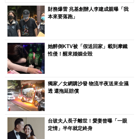
財務爆雷 兆基創辦人李建成親曝「我
本來要落跑」
她醉倒KTV被「假送回家」載到摩鐵
性侵！醒來婚姻全毀
獨家／女網購沙發 物流半夜送來全濕
透 還拖延賠償
台玻夫人長子離世！愛妻曾曝「一眼
定情」半年就定終身