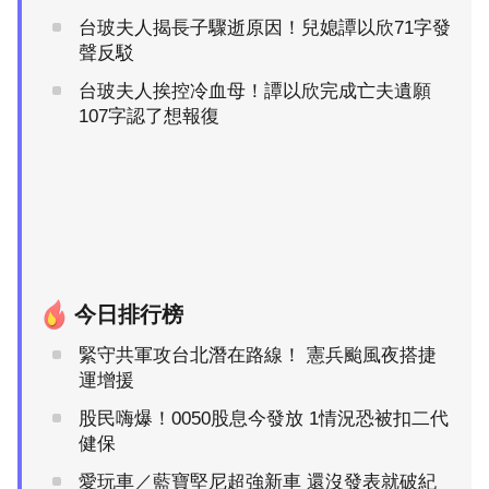
台玻夫人揭長子驟逝原因！兒媳譚以欣71字發
聲反駁
台玻夫人挨控冷血母！譚以欣完成亡夫遺願
107字認了想報復
今日排行榜
緊守共軍攻台北潛在路線！ 憲兵颱風夜搭捷
運增援
股民嗨爆！0050股息今發放 1情況恐被扣二代
健保
愛玩車／藍寶堅尼超強新車 還沒發表就破紀