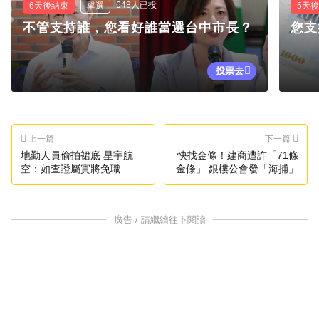
648人已投
6天後結束
單選
5天
不管支持誰，您看好誰當選台中市長？
您支
投票去
上一篇
下一篇
地勤人員偷拍裙底 星宇航
快找金條！建商遭詐「71條
空：如查證屬實將免職
金條」 銀樓公會發「海捕」
廣告 / 請繼續往下閱讀