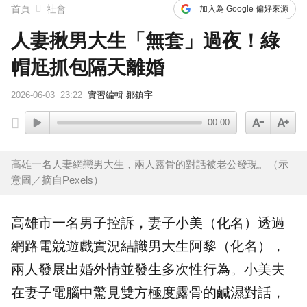
首頁
社會
加入為 Google 偏好來源
人妻揪男大生「無套」過夜！綠
帽尪抓包隔天離婚
2026-06-03
23:22
實習編輯 鄒鎮宇
00:00
高雄一名人妻網戀男大生，兩人露骨的對話被老公發現。（示
意圖／摘自Pexels）
高雄
市一名男子控訴，妻子小美（化名）透過
網路電競遊戲實況結識
男大生
阿黎（化名），
兩人發展出婚外情並發生多次性行為。小美夫
在妻子電腦中驚見雙方極度露骨的鹹濕對話，