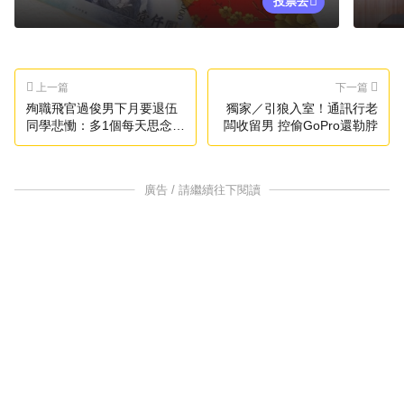
投票去
上一篇
下一篇
殉職飛官過俊男下月要退伍
獨家／引狼入室！通訊行老
同學悲慟：多1個每天思念的
闆收留男 控偷GoPro還勒脖
人
廣告 / 請繼續往下閱讀