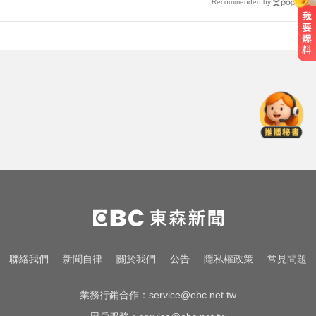
Recommended by
白海豚來襲又有「颱風整備假」？
蔣：六日恐有豪雨
尼斯湖水怪又現身！遊湖拍到「神
秘生物頭部」官方證實了
醫起看／瘦瘦針不只幫助減重！台
大研究：罹癌風險下降4成
白海豚來襲又有「颱風整備假」？
蔣：六日恐有豪雨
尼斯湖水怪又現身！遊湖拍到「神
聯絡我們
新聞自律
關於我們
公告
隱私權政策
常見問題
秘生物頭部」官方證實了
業務行銷合作：
service@ebc.net.tw