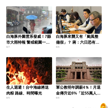
白海豚外圍雲系發威！7縣
白海豚來襲又有「颱風整
市大雨特報 警戒範圍一次
備假」？ 蔣：六日恐有豪
8/7
8/6
看
雨
生人迴避！台中海線將送
軍公教明年調薪4％！月退
肉粽 路線、時間曝光
金傳升近6%「近55萬人受
8/5
8/6
惠」