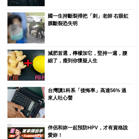
國一生持斷裂掃把「刺」老師 右眼虹
膜斷裂恐失明
PR
減肥首選，檸檬加它，堅持一週，腰
細了，瘦到你懷疑人生
台灣讀1科系「後悔率」高達56% 過
來人吐心聲
PR
伴侶和妳一起預防HPV，才有資格說
愛妳！