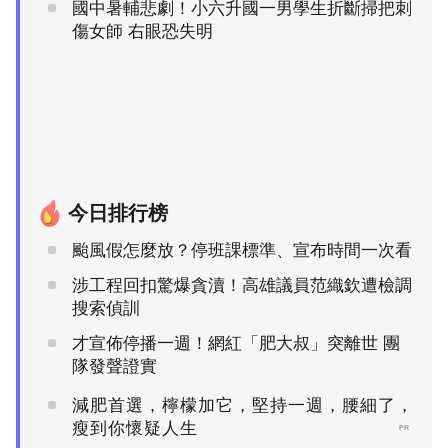
國中暑輔悲劇！小六升國一男學生折斷掃把刺
傷女師 右眼恐失明
今日排行榜
颱風假怎麼放？停班課標準、宣布時間一次看
涉工程回扣驚爆貪瀆！高雄議員范織欽遭檢調
搜索偵訓
才宣佈停播一週！網紅「肥大叔」突離世 團
隊發聲證實
減肥首選，檸檬加它，堅持一週，腰細了，
瘦到你懷疑人生
PR