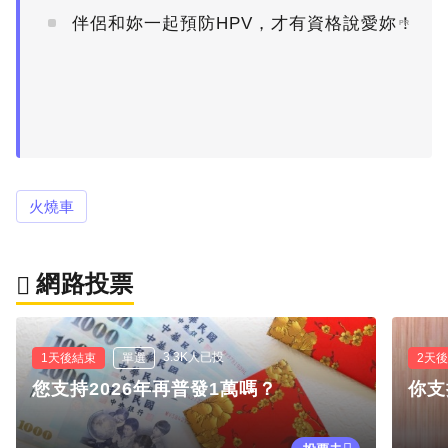
伴侶和妳一起預防HPV，才有資格說愛妳！
PR
火燒車
網路投票
3.3K人已投
1天後結束
單選
2天
您支持2026年再普發1萬嗎？
你支