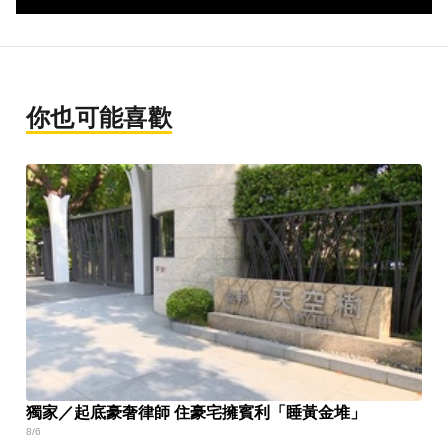
你也可能喜歡
獨家／起底豪奢律師 住豪宅擁賓利「睡黃金堆」
8/6