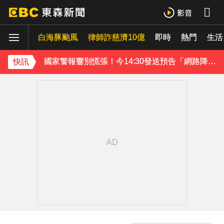
《理財達人秀》X 安聯投信免費講座報名中！搶先卡位 2027
白海豚颱風
下載東森App，隨時掌握天下大小事！
律師詐慈濟10億
即時
熱門
生活
國家警報響別慌張！今14:30發送預告「網路降速」演習
快訊