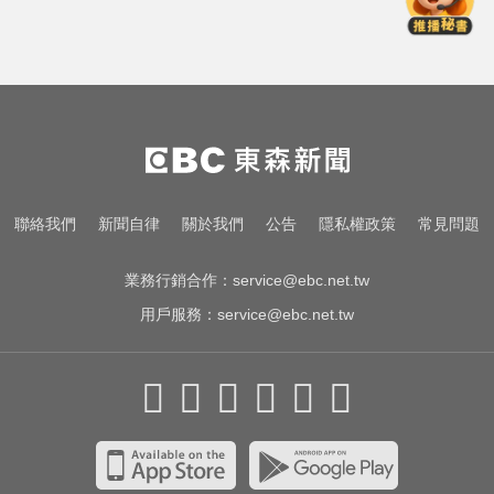
球！為統一獅女孩日揭幕
緯創股利2度延發史上首例 金管會
說重話：考慮收回股務自辦
白海豚颱風強襲日本！奄美逾3萬戶
停電 沖繩5人受傷
中職／日本女星松川星首次來台開
聯絡我們
新聞自律
關於我們
公告
隱私權政策
常見問題
球！為統一獅女孩日揭幕
業務行銷合作：
service@ebc.net.tw
用戶服務：
service@ebc.net.tw