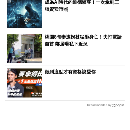
PR
成為AI時代的道德駭客！一次拿到三
張資安證照
桃園8旬妻遭拐杖猛砸身亡！夫打電話
自首 鄰居曝私下近況
PR
做到這點才有資格說愛你
Recommended by