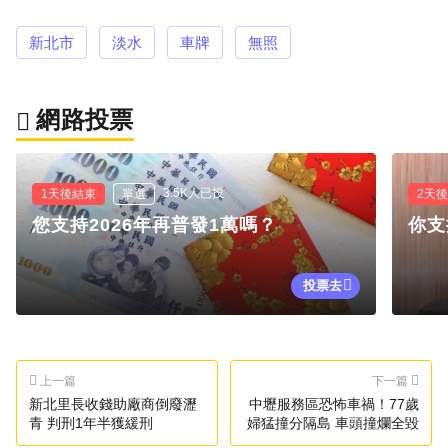
新北市
淡水
車牌
無照
網路投票
3.5K人已投
1天後結束
單選
2天
您支持2026年再普發1萬嗎？
你支
投票去
上一篇
下一篇
新北里長收錢助廠商倒廢瀝
中壢服務區恐怖車禍！77歲
青 判刑1年半獲緩刑
婦猛撞分隔島 車頭撞爛全毀