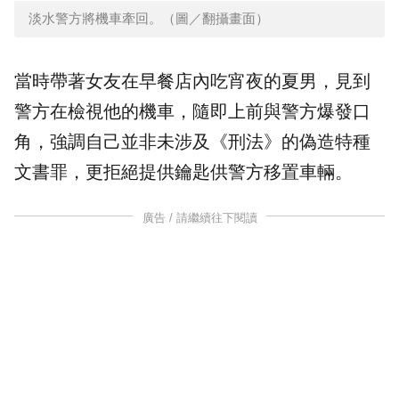
淡水警方將機車牽回。（圖／翻攝畫面）
當時帶著女友在早餐店內吃宵夜的夏男，見到
警方在檢視他的機車，隨即上前與警方爆發口
角，強調自己並非未涉及《刑法》的偽造特種
文書罪，更拒絕提供鑰匙供警方移置車輛。
廣告 / 請繼續往下閱讀