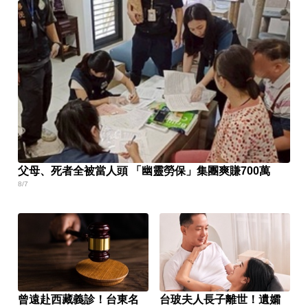
父母、死者全被當人頭 「幽靈勞保」集團爽賺700萬
8/7
曾遠赴西藏義診！台東名
台玻夫人長子離世！遺孀