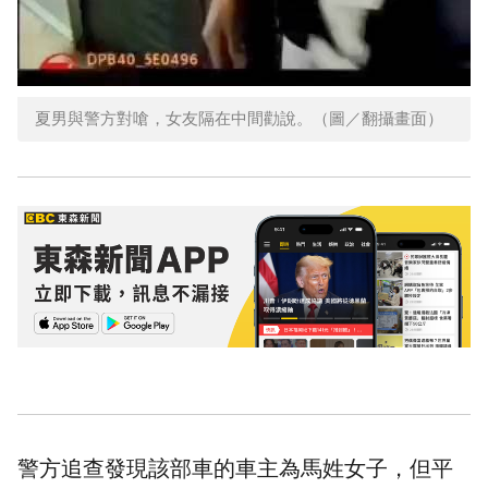
夏男與警方對嗆，女友隔在中間勸說。（圖／翻攝畫面）
警方追查發現該部車的車主為馬姓女子，但平