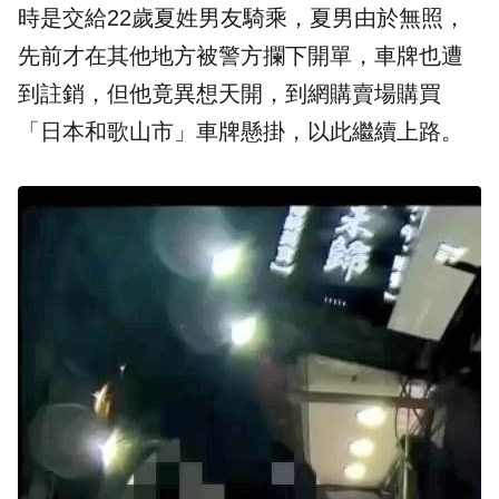
時是交給22歲夏姓男友騎乘，夏男由於無照，
先前才在其他地方被警方攔下開單，車牌也遭
到註銷，但他竟異想天開，到網購賣場購買
「日本和歌山市」車牌懸掛，以此繼續上路。