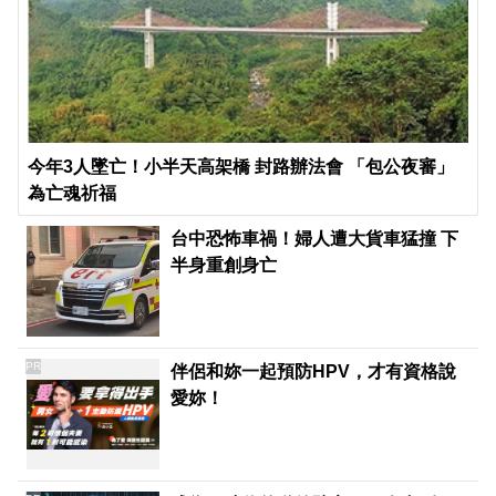
今年3人墜亡！小半天高架橋 封路辦法會 「包公夜審」
為亡魂祈福
台中恐怖車禍！婦人遭大貨車猛撞 下
半身重創身亡
PR
伴侶和妳一起預防HPV，才有資格說
愛妳！