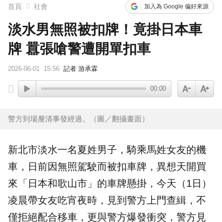
首頁
社會
加入為 Google 偏好來源
淡水男無照被扣牌！竟掛日本車
牌 囂張嗆警遭開單扣車
2026-06-01
15:56
記者 游承霖
00:00
警方到場釐清事發經過。（圖／翻攝畫面）
新北市
淡水
一名夏姓男子，騎乘馬姓女友的機
車，日前因
無照
駕駛而被扣
車牌
，異想天開買
來「日本和歌山市」的車牌懸掛，今天（1日）
凌晨帶女友吃宵夜時，見到警方上門查緝，不
僅拒絕配合移車，更與警方爆發衝突，警方見