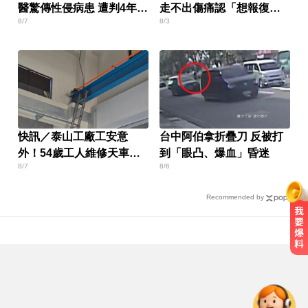
醫驚傳性侵病患 遭判4年8
走不出傷痛認「想報復」
8/7
8/3
月
心聲曝
快訊／泰山工廠工安意
台中阿伯拿折疊刀 反被打
外！54歲工人維修天車突
到「眼凸、爆血」昏迷
8/7
8/6
觸電 命危搶救中
Recommended by
白海豚颱風強襲日本！奄美逾3萬戶
停電 沖繩5人受傷
中職／日本女星松川星首次來台開