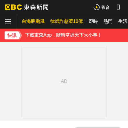
白海豚轉彎逼近中國！陸專家：恐破山竹75年紀錄
白海豚颱風
律師詐慈濟10億
即時
熱門
《理財達人秀》X 安聯投信免費講座報名中！搶先卡位 2027
生活
下載東森App，隨時掌握天下大小事！
快訊
宏碁發現兆基內部管理缺失 辭任董事長撤出經營層