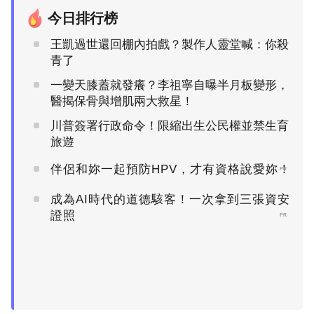
今日排行榜
王凱過世還回棚內拍戲？製作人靈堂喊：你殺
青了
一變天膝蓋就發癢？李祖寧自曝半月板變形，
醫揭保骨與增肌兩大救星！
川普簽署行政命令！限縮出生公民權並禁生育
旅遊
伴侶和妳一起預防HPV，才有資格說愛妳！
PR
成為AI時代的道德駭客！一次拿到三張資安
證照
PR