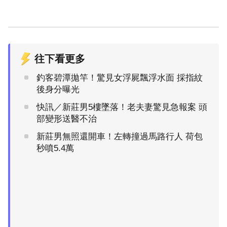
往下看更多
釣客碧潭拋竿！驚見女浮屍飄浮水面 採指紋
後身分曝光
快訊／新莊男5樓墜落！老夫妻驚見急報案 頭
部變形送醫不治
新莊男無照還開車！左轉撞過馬路行人 荷包
秒噴5.4萬