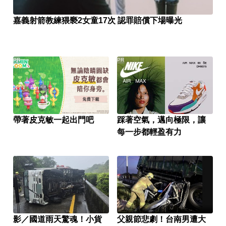
嘉義射箭教練猥褻2女童17次 認罪賠償下場曝光
PR
PR
帶著皮克敏一起出門吧
踩著空氣，邁向極限，讓
每一步都輕盈有力
影／國道雨天驚魂！小貨
父親節悲劇！台南男遭大