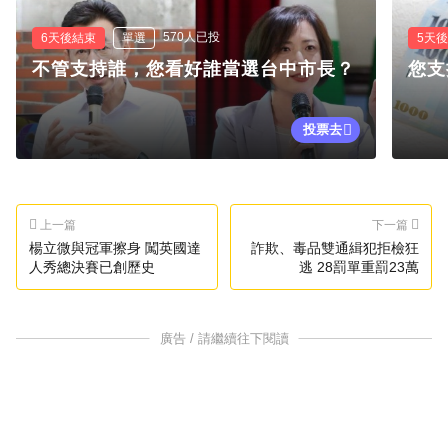
570人已投
6天後結束
單選
5天
不管支持誰，您看好誰當選台中市長？
您支
投票去
上一篇
下一篇
楊立微與冠軍擦身 闖英國達
詐欺、毒品雙通緝犯拒檢狂
人秀總決賽已創歷史
逃 28罰單重罰23萬
廣告 / 請繼續往下閱讀