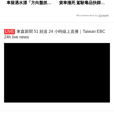
車疑遇水漂「方向盤抓不
貨車撞死 駕駛毒品快篩陽
住」翻車
性遭送辦
Recommended by
東森新聞 51 頻道 24 小時線上直播｜Taiwan EBC
24h live news