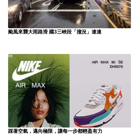
颱風來襲大雨路滑 國3三峽段「撞況」連連
PR
踩著空氣，邁向極限，讓每一步都輕盈有力