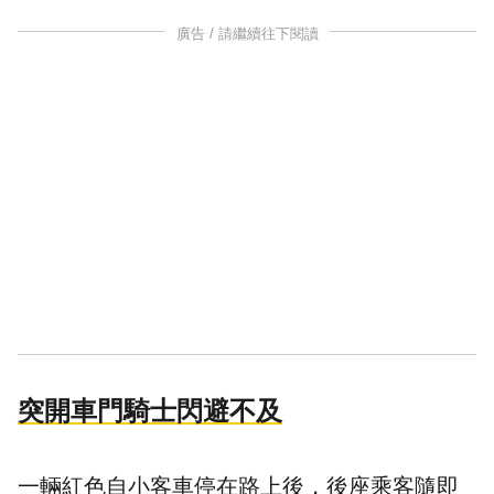
廣告 / 請繼續往下閱讀
突開車門騎士閃避不及
一輛紅色自小客車停在路上後，後座乘客隨即