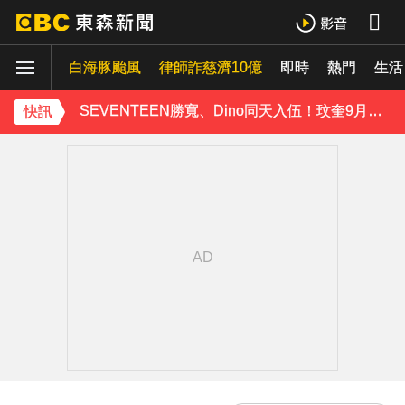
富婆砸錢拍短劇塞60場吻戲！男星爆「開房被包養」 親上火線揭真相
白海豚颱風
律師詐慈濟10億
即時
熱門
生活
SEVENTEEN勝寬、Dino同天入伍！玟奎9月服替代役
快訊
泰男團Dragon 5男星爆死訊！騎單車離家失聯 陳屍河中驚見「20公斤重物」
女星告別9年演藝圈！轉行當計程車司機 曝收入：比演員賺更多
蔡阿嘎陷爭議！蘿拉神隱19個月首發文 遭酸「詐騙集團回歸」回應了
下載東森App，隨時掌握天下大小事！
玉澤演巡演首站獻給台北！加碼「自拍+簽名會」 寵粉無極限