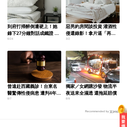
到府打掃醉倒遭硬上！她
惡男約房間談投資 灌酒性
錄下27分鐘對話成鐵證 屏
侵還錄影！拿片逼「再來
6/24
3/2
東男慘了
一次」
曾遠赴西藏義診！台東名
獨家／女網購沙發 物流半
醫驚傳性侵病患 遭判4年8
夜送來全濕透 還拖延賠償
8/7
8/9
月
Recommended by