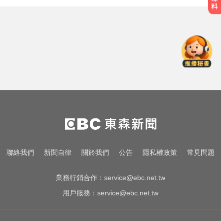
葉門軍方：青年運動恢復攻擊紅海
港市
6.4萬名股東注意！三商壽下市倒數
「千張大戶」還有245人
吳子嘉爆綠營2026「一屍五命」 國
民黨1縣市穩贏
葉門軍方：青年運動恢復攻擊紅海
港市
6.4萬名股東注意！三商壽下市倒數
聯絡我們
新聞自律
關於我們
公告
隱私權政策
常見問題
「千張大戶」還有245人
業務行銷合作：
service@ebc.net.tw
用戶服務：
service@ebc.net.tw