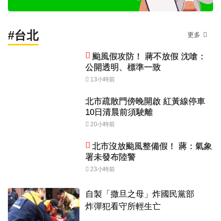
#台北
更多
颱風假攻防！ 蔣不放假 沈嗆：
公開透明、標準一致
13小時前
北市疏散門傍晚開啟 紅黃線停車
10日清晨前須駛離
20小時前
北市沒放颱風整備假！ 蔣：氣象
署未發布陸警
23小時前
自製「撒旦之母」炸國民黨部
炸彈犯看守所輕生亡