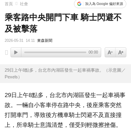
首頁
社會
加入為 Google 偏好來源
乘客路中央開門下車 騎士閃避不
及被擊落
2026-05-31
14:11
東森新聞
00:00
29日上午8點多，台北市內湖區發生一起車禍事故。（示意圖／
Pexels）
29日上午8點多，
台北
市
內湖
區發生一起車禍
事
故
。一輛自小客車停在路中央，後座乘客突然
打開
車門
，導致後方機車騎士閃避不及直接撞
上，所幸騎士意識清楚，僅受到輕微擦挫傷。