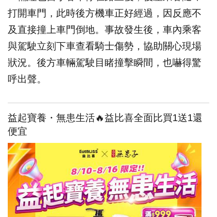
打開車門，此時後方機車正好經過，因反應不
及直接撞上車門倒地。事故發生後，車內乘客
與駕駛立刻下車查看騎士傷勢，協助關心現場
狀況。後方車輛駕駛目睹撞擊瞬間，也嚇得驚
呼出聲。
益起寶養・無患生活🔥益比喜全面比買1送1還
便宜