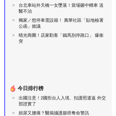
台北車站外天橋一女墜落！當場砸中轎車 送
醫不治
獨家／想停車需設籍！ 萬華社區「貼地檢署
公函」掀議
晴光商圈！店家勸客「鐵馬別停路口」 爆衝
突
今日排行榜
出國注意！2國拒台人入境、扣護照遣返 外交
部證實了
頻尿又腰痛？醫揭攝護腺癌奪命警訊