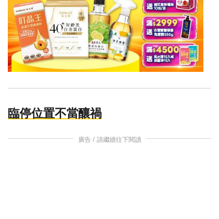
臨停位置不當釀禍
廣告 / 請繼續往下閱讀