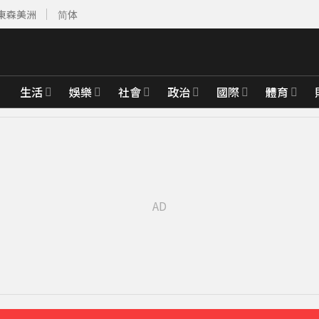
東森美洲
简体
生活
娛樂
社會
政治
國際
體育
「駁小三傳聞」：你在講三小？
42分鐘前
聲」：行過死陰的幽谷