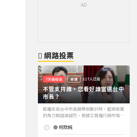
網路投票
117人已投
7天後結束
單選
不管支持誰，您看好誰當選台中
市長？
距離年底台中市長選舉倒數計時，藍綠兩黨
的角力戰越演越烈，根據艾普羅行銷市場研
究公司進行的最新台中市長民調結果也出爐
🟢 何欣純
(詳情請見下方新聞)。而不管支持誰，您看
好誰當選台中市長？