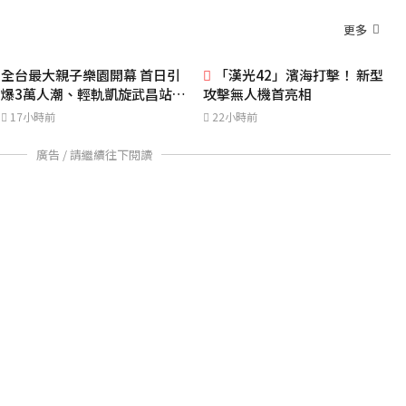
更多
全台最大親子樂園開幕 首日引
「漢光42」濱海打擊！ 新型
爆3萬人潮、輕軌凱旋武昌站單
攻擊無人機首亮相
日進出4千人次
17小時前
22小時前
廣告 / 請繼續往下閱讀