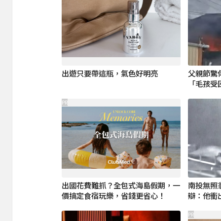
出遊只要帶這瓶，氣色好明亮
父親節驚
「毛孩受
PR
出國花費難抓？全包式海島假期，一
南投無照
價搞定食宿玩樂，省錢更省心！
辯：他衝
PR