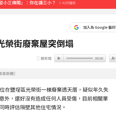
「駁小三傳聞」：你在講三小？
42分鐘前
加入為 Google 偏
光榮街廢棄屋突倒塌
聽新聞
00:00
東森新聞）
，位在
鹽埕
區光榮街一棟廢棄
透天厝
，疑似年久失
意外，還好沒有造成任何人員受傷，目前相關單
同時評估隔壁其他住宅情況。