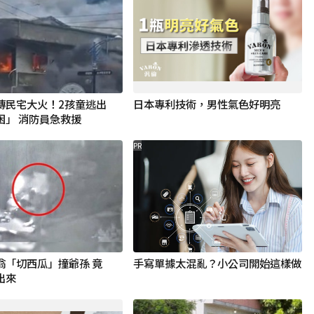
傳民宅大火！2孩童逃出
日本專利技術，男性氣色好明亮
困」 消防員急救援
PR
翁「切西瓜」撞爺孫 竟
手寫單據太混亂？小公司開始這樣做
出來