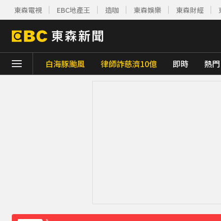
東森電視
EBC地產王
造咖
東森娛樂
東森財經
白海豚颱風
律師詐慈濟10億
即時
熱門
下載東森App，隨時掌握天下大小事！
小24歲女友背景遭起底！姜厚任12點聲明
王子不倫粿粿判賠百萬！神隱9月「二度發
下載東森App，隨時掌握天下大小事！