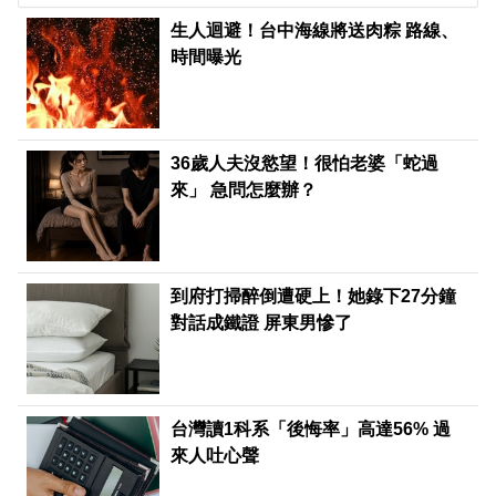
生人迴避！台中海線將送肉粽 路線、
時間曝光
36歲人夫沒慾望！很怕老婆「蛇過
來」 急問怎麼辦？
到府打掃醉倒遭硬上！她錄下27分鐘
對話成鐵證 屏東男慘了
台灣讀1科系「後悔率」高達56% 過
來人吐心聲