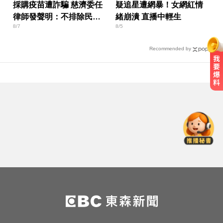
採購疫苗遭詐騙 慈濟委任
疑追星遭網暴！女網紅情
律師發聲明：不排除民事
緒崩潰 直播中輕生
8/7
8/5
求償
Recommended by
尼斯湖水怪又現身！遊湖拍到「神
秘生物頭部」官方證實了
南部今演習不降速！今早10點手機
狂響 違者最高罰15萬
10共機、6共艦擾台！6架次越中線
侵中部西南空域
尼斯湖水怪又現身！遊湖拍到「神
秘生物頭部」官方證實了