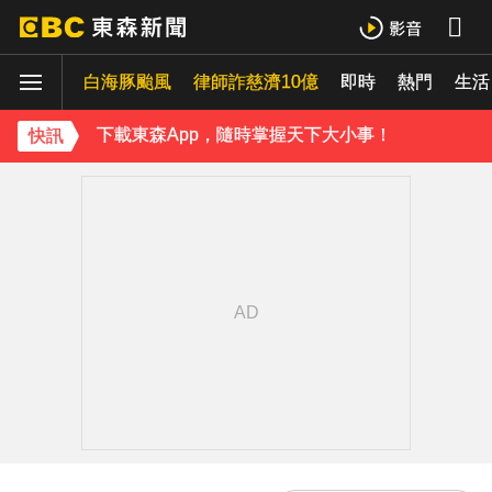
《理財達人秀》X 安聯投信免費講座報名中！搶先卡位 2027
白海豚颱風
律師詐慈濟10億
即時
熱門
生活
下載東森App，隨時掌握天下大小事！
快訊
內政部向憲法法庭遞狀 聲請解散統促黨