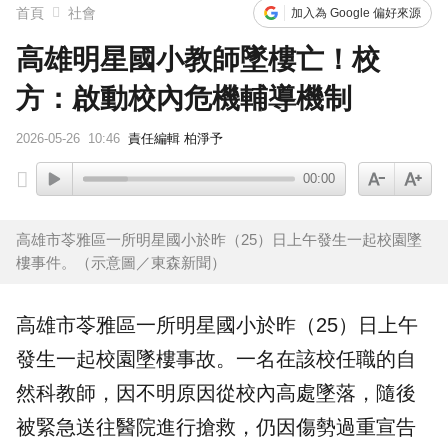
首頁
社會
加入為 Google 偏好來源
高雄明星國小教師墜樓亡！校
方：啟動校內危機輔導機制
2026-05-26
10:46
責任編輯 柏淨予
00:00
高雄市苓雅區一所明星國小於昨（25）日上午發生一起校園墜
樓事件。（示意圖／東森新聞）
高雄
市苓雅區一所明星
國小
於昨（25）日上午
發生一起校園
墜樓
事故。一名在該校任職的自
然科
教師
，因不明原因從校內高處墜落，隨後
被緊急送往醫院進行搶救，仍因傷勢過重宣告