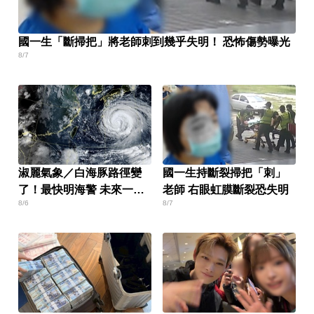
國一生「斷掃把」將老師刺到幾乎失明！ 恐怖傷勢曝光
8/7
淑麗氣象／白海豚路徑變
國一生持斷裂掃把「刺」
了！最快明海警 未來一週
老師 右眼虹膜斷裂恐失明
8/6
8/7
降雨熱區曝