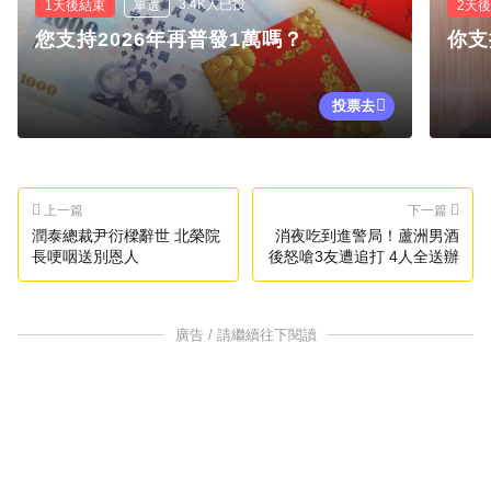
3.4K人已投
1天後結束
單選
2天
您支持2026年再普發1萬嗎？
你支
投票去
上一篇
下一篇
潤泰總裁尹衍樑辭世 北榮院
消夜吃到進警局！蘆洲男酒
長哽咽送別恩人
後怒嗆3友遭追打 4人全送辦
廣告 / 請繼續往下閱讀