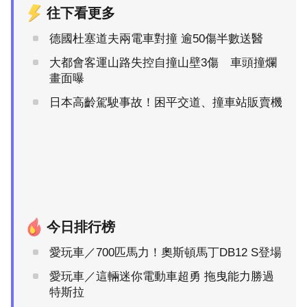
往下看更多
德國杜塞道夫兩電車對撞 逾50傷半數送醫
大都會客運山路失控自撞山壁3傷 車頭撞爛
畫面曝
日本高齡駕駛事故！困平交道、撞車站販賣機
今日排行榜
愛玩車／700匹馬力！奧斯頓馬丁DB12 S登場
愛玩車／這輛迷你電動車超勇 拖曳能力勝過
特斯拉