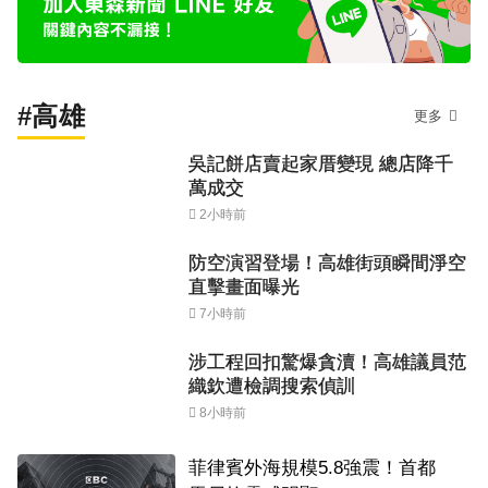
#高雄
更多
吳記餅店賣起家厝變現 總店降千
萬成交
2小時前
防空演習登場！高雄街頭瞬間淨空
直擊畫面曝光
7小時前
涉工程回扣驚爆貪瀆！高雄議員范
織欽遭檢調搜索偵訓
8小時前
菲律賓外海規模5.8強震！首都