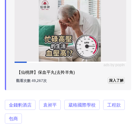
ads by popIn
【仙桃牌】保血平丸(去羚羊角)
深入了解
觀看次數 49,267次
金錢豹酒店
袁昶平
葳格國際學校
工程款
包商