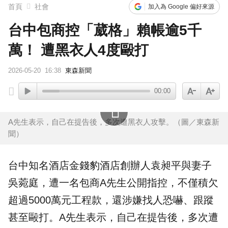
首頁
社會
加入為 Google 偏好來源
台中包商控「葳格」賴帳逾5千
萬！ 遭黑衣人4度毆打
2026-05-20
16:38
東森新聞
00:00
A先生表示，自己在提告後，多次遭黑衣人攻擊。（圖／東森新
聞）
台中知名酒店
金錢豹酒店
創辦人
袁昶平
與妻子
吳菀庭，遭一名
包商
A先生公開指控，不僅積欠
超過5000萬元
工程款
，還涉嫌找人恐嚇、跟蹤
甚至毆打。A先生表示，自己在提告後，多次遭