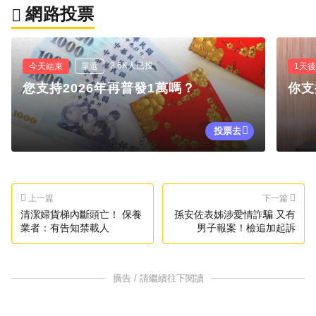
網路投票
3.6K人已投
今天結束
單選
1天
您支持2026年再普發1萬嗎？
你支
投票去
上一篇
下一篇
清潔婦貨梯內斷頭亡！ 保養
孫安佐表姊涉愛情詐騙 又有
業者：有告知禁載人
男子報案！檢追加起訴
廣告 / 請繼續往下閱讀