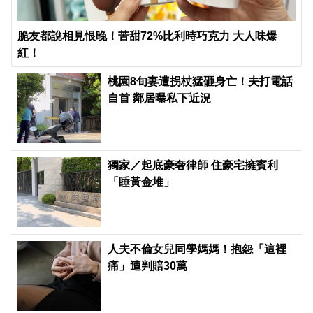
脆友都說相見恨晚！苦甜72%比利時巧克力 大人味爆
紅！
桃園8旬妻遭拐杖猛砸身亡！夫打電話
自首 鄰居曝私下近況
獨家／起底豪奢律師 住豪宅擁賓利
「睡黃金堆」
人夫不倫女兒同學媽媽！抱怨「這裡
痛」遭判賠30萬