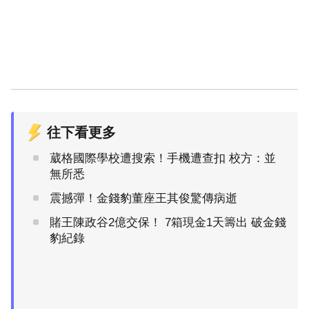
往下看更多
葳格國際學校遭搜索！手機遭查扣 校方：並
無所悉
震撼彈！金錢豹董座王其俊驚傳病逝
賭王陳政谷2億交保！ 7箱現金1天籌出 破金錢
豹紀錄