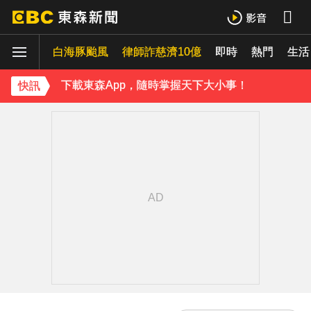
《理財達人秀》X 安聯投信免費講座報名中！搶先卡位 2027
白海豚颱風
律師詐慈濟10億
即時
熱門
生活
下載東森App，隨時掌握天下大小事！
快訊
《理財達人秀》X 安聯投信免費講座報名中！搶先卡位 2027