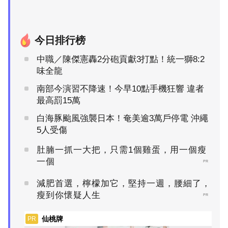
今日排行榜
中職／陳傑憲轟2分砲貢獻3打點！統一獅8:2
味全龍
南部今演習不降速！今早10點手機狂響 違者
最高罰15萬
白海豚颱風強襲日本！奄美逾3萬戶停電 沖繩
5人受傷
肚腩一抓一大把，只需1個雞蛋，用一個瘦
一個
PR
減肥首選，檸檬加它，堅持一週，腰細了，
瘦到你懷疑人生
PR
仙桃牌
PR