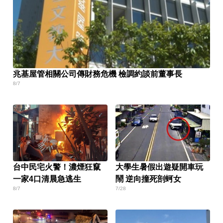
兆基屋管相關公司傳財務危機 檢調約談前董事長
8/7
台中民宅火警！濃煙狂竄
大學生暑假出遊疑開車玩
一家4口清晨急逃生
鬧 逆向撞死剖蚵女
8/7
7/28