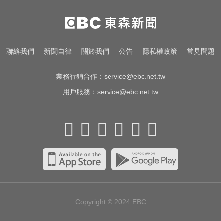
想離職
緯創股利2度延發史上首例 金管會
說重話：考慮收回股務自辦
出國回台發燒狂拉！男竟罹傷寒 醫
聯絡我們
新聞自律
關於我們
公告
隱私權政策
常見問題
示警：恐爆敗血症
業務行銷合作：
service@ebc.net.tw
用戶服務：
service@ebc.net.tw
Copyright © 2024
EBC