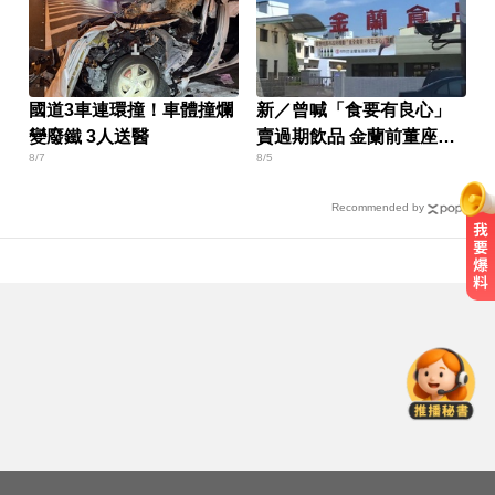
國道3車連環撞！車體撞爛
新／曾喊「食要有良心」
變廢鐵 3人送醫
賣過期飲品 金蘭前董座遭
8/7
8/5
求重刑
Recommended by
緯創股利2度延發史上首例 金管會
說重話：考慮收回股務自辦
出國回台發燒狂拉！男竟罹傷寒 醫
示警：恐爆敗血症
金牌員工轉投李多慧！剪輯師突暴
紅狂接20業配 Joeman 認：我也會