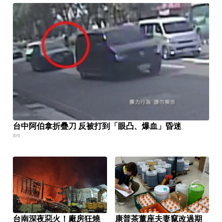
台中阿伯拿折疊刀 反被打到「眼凸、爆血」昏迷
8/6
台南深夜惡火！廠房狂燒
康普茶董座夫妻竄改過期