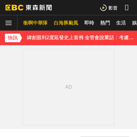
防空演習登場！高雄街頭瞬間淨空 直擊畫面曝光
衝啊中華隊
白海豚颱風
即時
熱門
生活
緯創股利2度延發史上首例 金管會說重話：考慮收回股務自辦
娛
行政院院區一早停電 原因找到了
快訊
《理財達人秀》X 安聯投信免費講座報名中！搶先卡位 2027
97萬網紅「肥大叔」驟逝！2天前才開直播 最後身影曝光粉鼻酸
下載東森App，隨時掌握天下大小事！
今立秋拚轉運！命理師點名「6生肖」：把握黃金7天