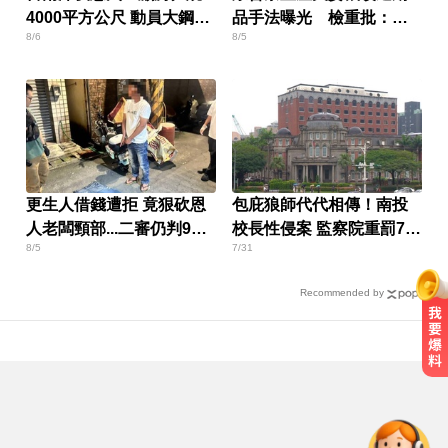
4000平方公尺 動員大鋼牙
品手法曝光 檢重批：食
8/6
8/5
搶救
裡的良沒了
更生人借錢遭拒 竟狠砍恩
包庇狼師代代相傳！南投
人老闆頸部...二審仍判9年
校長性侵案 監察院重罰7知
8/5
7/31
半
情者
Recommended by
醫起看／20歲男私密處驚見「白刺
顆粒」醫揭真相
尼斯湖水怪又現身！遊湖拍到「神