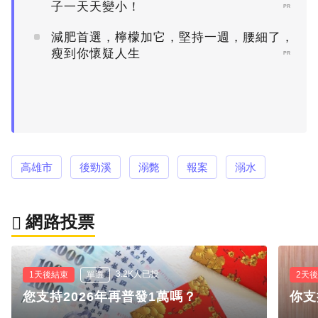
子一天天變小！
PR
減肥首選，檸檬加它，堅持一週，腰細了，
瘦到你懷疑人生
PR
高雄市
後勁溪
溺斃
報案
溺水
網路投票
3.2K人已投
1天後結束
單選
2天
您支持2026年再普發1萬嗎？
你支