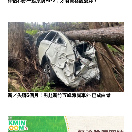
伴侶和妳一起預防HPV，才有資格說愛妳！
新／失聯5個月！男赴新竹五峰陳屍車外 已成白骨
PR