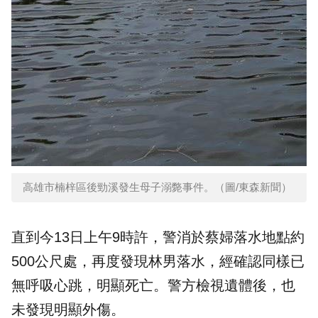
高雄市楠梓區後勁溪發生母子溺斃事件。（圖/東森新聞）
直到今13日上午9時許，警消於蔡婦落水地點約
500公尺處，再度發現林男落水，經確認同樣已
無呼吸心跳，明顯死亡。警方檢視遺體後，也
未發現明顯外傷。