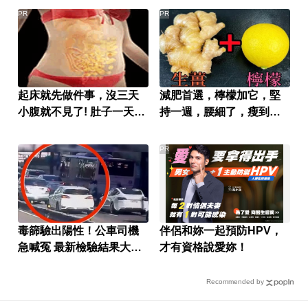
PR
PR
起床就先做件事，沒三天
減肥首選，檸檬加它，堅
小腹就不見了! 肚子一天天
持一週，腰細了，瘦到你
變小！
懷疑人生
PR
毒篩驗出陽性！公車司機
伴侶和妳一起預防HPV，
急喊冤 最新檢驗結果大逆
才有資格說愛妳！
轉
Recommended by