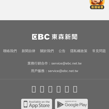
秘生物頭部」官方證實了
愛玩車／凱旋雙車登場 660新動力
更順暢
醫起看／20歲男私密處驚見「白刺
顆粒」醫揭真相
尼斯湖水怪又現身！遊湖拍到「神
聯絡我們
新聞自律
關於我們
公告
隱私權政策
常見問題
秘生物頭部」官方證實了
業務行銷合作：
service@ebc.net.tw
用戶服務：
service@ebc.net.tw