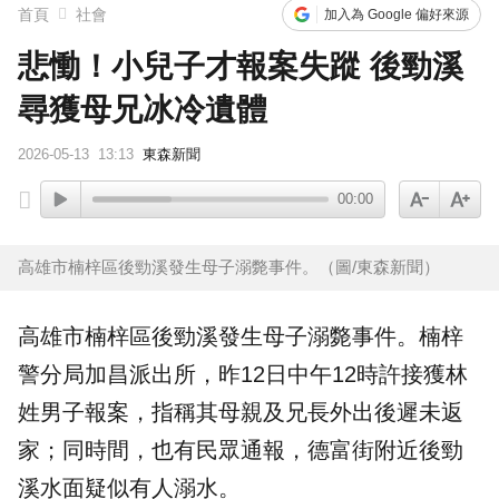
首頁
社會
加入為 Google 偏好來源
悲慟！小兒子才報案失蹤 後勁溪
尋獲母兄冰冷遺體
2026-05-13
13:13
東森新聞
00:00
高雄市楠梓區後勁溪發生母子溺斃事件。（圖/東森新聞）
高雄市
楠梓區
後勁溪
發生母子
溺斃
事件。楠梓
警分局加昌派出所，昨12日中午12時許接獲林
姓男子
報案
，指稱其母親及兄長外出後遲未返
家；同時間，也有民眾通報，德富街附近後勁
溪水面疑似有人
溺水
。