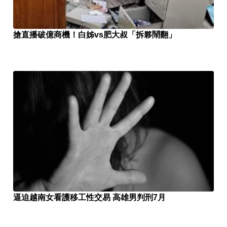
搶直播破億商機！白姊vs肥大叔「拆夥鬧翻」
逼迫越南女看護移工性交易 高雄男判刑7月