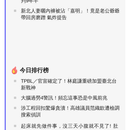
判9年半
新北人妻曬內褲被沾「嘉明」！竟是老公爺爺
帶回房磨蹭 氣炸提告
今日排行榜
TPBL／官宣確定了！林庭謙重磅加盟臺北台
新戰神
大腦過勞4警訊！頻忘這事恐是中風前兆
涉工程回扣驚爆貪瀆！高雄議員范織欽遭檢調
搜索偵訓
起床就先做件事，沒三天小腹就不見了! 肚