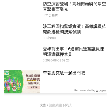
防空演習登場！高雄街頭瞬間淨空
直擊畫面曝光
21分鐘前
涉工程回扣驚爆貪瀆！高雄議員范
織欽遭檢調搜索偵訓
1小時前
交棒前出事！6連霸民進黨議員陳
明澤遭羈押禁見
2026-08-01 09:26
PR
帶著皮克敏一起出門吧
Recommended by
廣告 / 請繼續往下閱讀