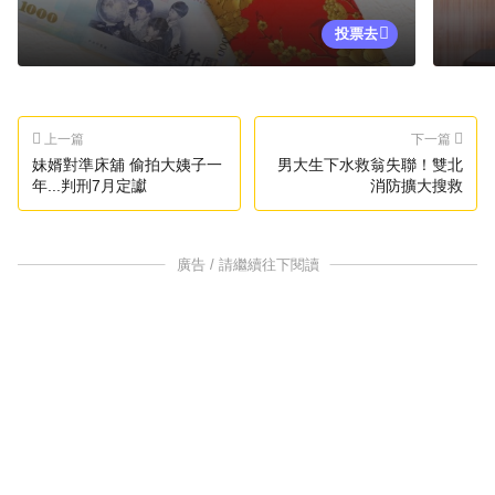
投票去
上一篇
下一篇
妹婿對準床舖 偷拍大姨子一
男大生下水救翁失聯！雙北
年...判刑7月定讞
消防擴大搜救
廣告 / 請繼續往下閱讀