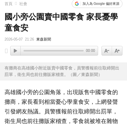
首頁
社會
加入為 Google 偏好來源
國小旁公園賣中國零食 家長憂學
童食安
2026-05-07
21:26
東森新聞
00:00
有攤商在高雄國小附近販賣中國零食，員警獲報前往取締開出
罰單，衛生局也前往攤販家稽查。（圖／東森新聞）
高雄
國小旁的公園角落，出現販售
中國
零食
的
攤商，家長看到相當憂心學童食安，上網發聲
引發網友熱議。員警獲報前往取締開出罰單，
衛生局
也前往攤販家
稽查
，零食就被堆在雜物