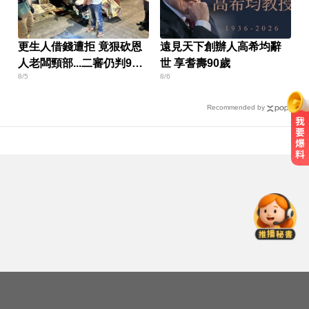
更生人借錢遭拒 竟狠砍恩
遠見天下創辦人高希均辭
人老闆頸部...二審仍判9年
世 享耆壽90歲
8/5
8/6
半
Recommended by
醫起看／20歲男私密處驚見「白刺
顆粒」醫揭真相
每天2000CC是錯的？醫師曝「喝水
黃金公式」猛灌恐水中毒
才宣佈停播一週！網紅「肥大叔」
突離世 團隊發聲證實
醫起看／20歲男私密處驚見「白刺