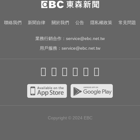
顆粒」醫揭真相
每天2000CC是錯的？醫師曝「喝水
聯絡我們
新聞自律
關於我們
公告
隱私權政策
常見問題
黃金公式」猛灌恐水中毒
業務行銷合作：
service@ebc.net.tw
用戶服務：
service@ebc.net.tw
Copyright © 2024
EBC