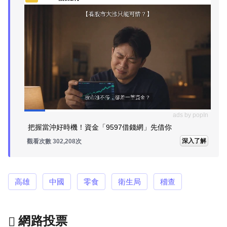
ads by popIn
把握當沖好時機！資金「9597借錢網」先借你
深入了解
觀看次數 302,208次
高雄
中國
零食
衛生局
稽查
網路投票