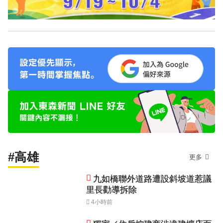
#高雄
更多
九如橋聯外道路遭設斜坡道惹議
里長勸導拆除
4小時前