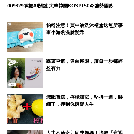
009829掌握AI關鍵 大華韓國KOSPI 50今強勢開募
PR
豹粉注意！買中油洗沐禮盒送無所事
事小海豹洗臉髮帶
PR
踩著空氣，邁向極限，讓每一步都輕
盈有力
PR
減肥首選，檸檬加它，堅持一週，腰
細了，瘦到你懷疑人生
人夫不倫女兒同學媽媽！抱怨「這裡