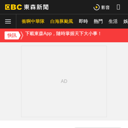
《理財達人秀》X 安聯投信免費講座報名中！搶先卡位 2027
衝啊中華隊
下載東森App，隨時掌握天下大小事！
白海豚颱風
即時
熱門
生活
娛
《理財達人秀》X 安聯投信免費講座報名中！搶先卡位 2027
快訊