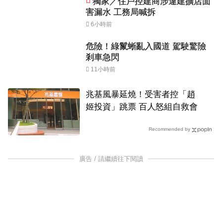
獨家／住戶控建商涉違建擴店面
害漏水 工務局喊拆
6小時前
危險！綠鬣蜥亂入國道 駕駛驚險
剎車急閃
11小時前
兆基風暴延燒！受害者控「趙
姬投資」跳票 百人怒組自救會
Recommended by
廣告 / 請繼續往下閱讀