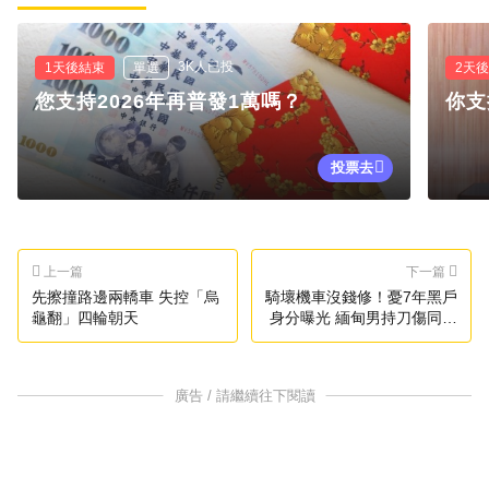
3K人已投
1天後結束
單選
2天
您支持2026年再普發1萬嗎？
你支
投票去
上一篇
下一篇
先擦撞路邊兩轎車 失控「烏
騎壞機車沒錢修！憂7年黑戶
龜翻」四輪朝天
身分曝光 緬甸男持刀傷同鄉
室友
廣告 / 請繼續往下閱讀