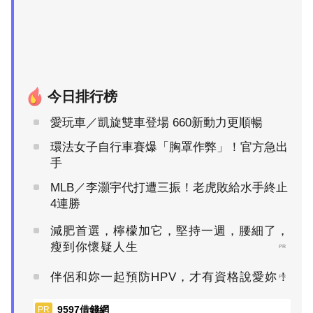
今日排行榜
愛玩車／凱旋雙車登場 660新動力更順暢
環法女子自行車賽爆「胸罩作弊」！官方急出
手
MLB／李灝宇代打遭三振！老虎敗給水手終止
4連勝
減肥首選，檸檬加它，堅持一週，腰細了，
瘦到你懷疑人生
PR
伴侶和妳一起預防HPV，才有資格說愛妳！
PR
9597借錢網
PR