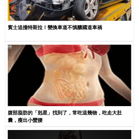
賓士追撞特斯拉！變換車道不慎釀國道車禍
PR
腹部脂肪的「剋星」找到了，常吃這幾物，吃走大肚
囊，瘦出小蠻腰