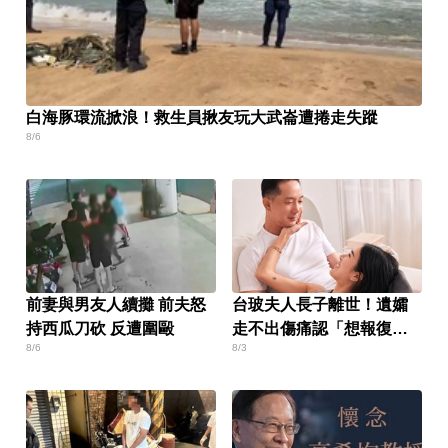
白海豚環流掀浪！救生員揪友玩大武崙遭捲走失蹤
8/6
前妻與男友人續攤 前夫怒
台玻夫人長子離世！遺孀
持西瓜刀砍 反遭圍毆
走不出傷痛認「想報復」
8/6
8/3
心聲曝