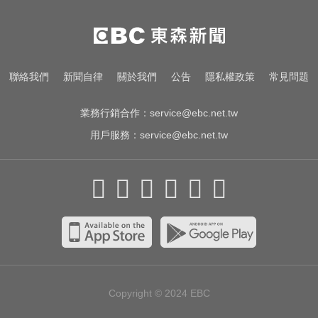
一變天膝蓋就發癢？李祖寧自曝半
月板變形，醫揭保骨與增肌兩大救
星！
愛玩車／北極星新車 275匹馬力媲
聯絡我們
新聞自律
關於我們
公告
隱私權政策
常見問題
美性能房車
業務行銷合作：
service@ebc.net.tw
用戶服務：
service@ebc.net.tw
Copyright © 2024
EBC