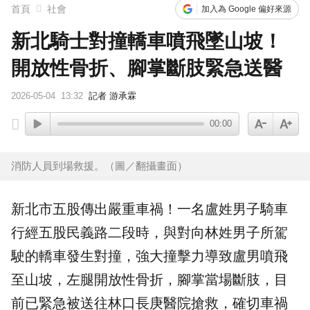
首頁
社會
加入為 Google 偏好來源
新北騎士對撞轎車噴飛墜山坡！
開放性骨折、腳掌斷肢緊急送醫
2026-05-04
13:32
記者 游承霖
00:00
消防人員到場救援。（圖／翻攝畫面）
新北市
五股
傳出嚴重車禍！一名盧姓男子騎車
行經五股民義路二段時，與對向林姓男子所駕
駛的轎車發生對撞，強大撞擊力導致盧男噴飛
至山坡，左腿開放性骨折，腳掌當場
斷肢
，目
前已緊急被送往林口長庚醫院搶救，確切車禍