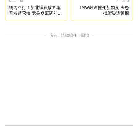
上一篇
下一篇
網內互打！新北議員廖宜琨
BMW飆速撞死新婚妻 夫怒
看板遭惡搞 竟是卓冠廷前助
找駕駛遭警攔
理搞鬼
廣告 / 請繼續往下閱讀