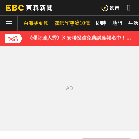
破解無數養生迷思！林慶順教授「4月意外離世」女兒悲痛證實
白海豚颱風
律師詐慈濟10億
即時
熱門
《理財達人秀》X 安聯投信免費講座報名中！搶先卡位 2027
生活
下載東森App，隨時掌握天下大小事！
快訊
MLB／22億終結者遭再見轟！朗希6局好投問天 道奇吞7連敗