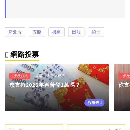
新北市
五股
機車
斷肢
騎士
網路投票
3.7K人已投
7天後結束
單選
1天
您支持2026年再普發1萬嗎？
你支
投票去