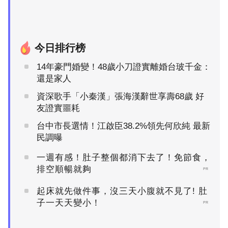
今日排行榜
14年豪門婚變！48歲小刀證實離婚台玻千金：
還是家人
資深歌手「小秦漢」張海漢辭世享壽68歲 好
友證實噩耗
台中市長選情！江啟臣38.2%領先何欣純 最新
民調曝
一週有感！肚子整個都消下去了！免節食，
排空順暢就夠
PR
起床就先做件事，沒三天小腹就不見了! 肚
子一天天變小！
PR