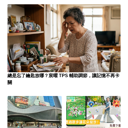
PR
總是忘了鑰匙放哪？宸曜 TPS 輔助調節，讓記憶不再卡
關
PR