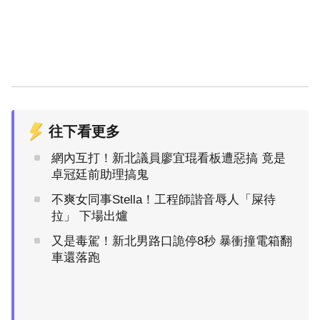
往下看更多
網內互打！新北議員廖宜琨看板遭惡搞 竟是
卓冠廷前助理搞鬼
不爽女同事Stella！工程師諧音辱人「屎待
拉」 下場出爐
又是毒駕！新北男路口詭停8秒 暴衝撞電箱翻
車還落跑