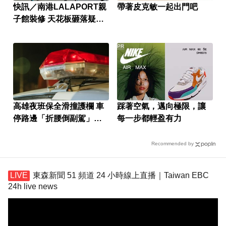
快訊／南港LALAPORT親
帶著皮克敏一起出門吧
子館裝修 天花板砸落疑釀
傷
PR
高雄夜班保全滑撞護欄 車
踩著空氣，邁向極限，讓
停路邊「折腰倒副駕」
每一步都輕盈有力
亡！
Recommended by
東森新聞 51 頻道 24 小時線上直播｜Taiwan EBC
24h live news