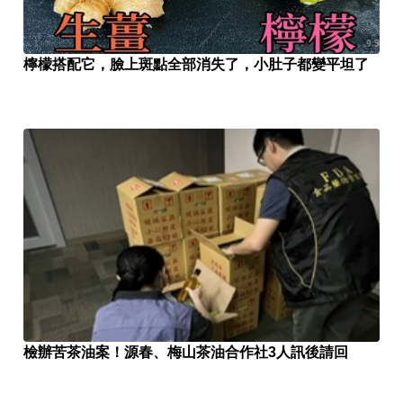
檸檬搭配它，臉上斑點全部消失了，小肚子都變平坦了
檢辦苦茶油案！源春、梅山茶油合作社3人訊後請回