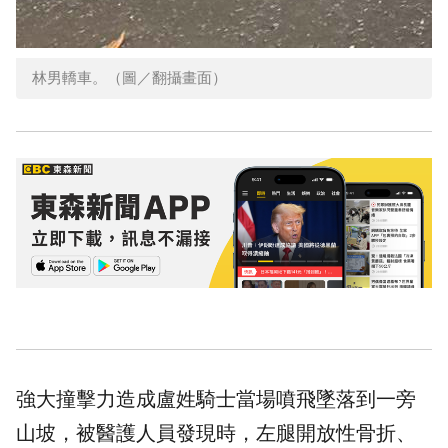
林男轎車。（圖／翻攝畫面）
強大撞擊力造成盧姓
騎士
當場噴飛墜落到一旁
山坡，被醫護人員發現時，左腿開放性骨折、