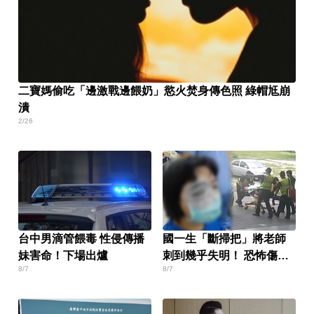
二寶媽偷吃「邊激戰邊餵奶」慾火焚身傳色照 綠帽尪崩
潰
2/26
台中男滴管餵毒 性侵傳播
國一生「斷掃把」將老師
妹害命！下場出爐
刺到幾乎失明！ 恐怖傷勢
8/7
8/7
曝光