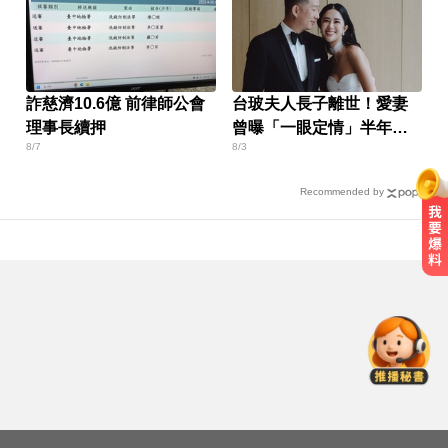
詐慈濟10.6億 前律師公會
台玻夫人長子離世！愛妻
理事長續押
曾曝「一眼定情」半年就
8/7
8/3
定終身
Recommended by
一變天膝蓋就發癢？李祖寧自曝半
月板變形，醫揭保骨與增肌兩大救
星！
愛玩車／北極星新車 275匹馬力媲
美性能房車
千金股跌落神壇！國巨收540元 分
析師：只是剛開始