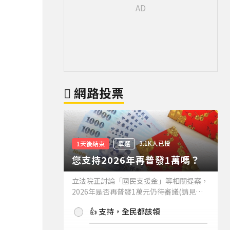
網路投票
3.1K人已投
1天後結束
單選
您支持2026年再普發1萬嗎？
立法院正討論「國民支援金」等相關提案，
2026年是否再普發1萬元仍待審議(請見下
方新聞)。如果2026年再普發1萬元，你支
👍 支持，全民都該領
持嗎？