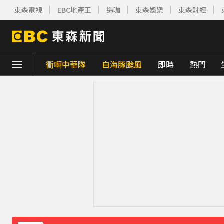
東森電視
EBC地產王
造咖
東森娛樂
東森財經
衝啊中華隊
白海豚颱風
即時
熱門
下載東森App，隨時掌握天下大小事！
《理財達人秀》X 安聯投信免費講座報名中！搶