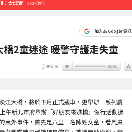
翻：太誠實
32分鐘前
認證
加入為 Google 偏
路人
橋2童迷途 暖警守護走失童
19分鐘前
聽新聞
00:00
淡江大橋
，將於下月正式通車，更舉辦一系列慶
）上午新北市府舉辦「好朋友來瞧橋」健行活動過
的意外事件，首先是八里一名陳姓女童，看風景
幸女警當時見到她獨自佇立、神情無助徬徨，隨