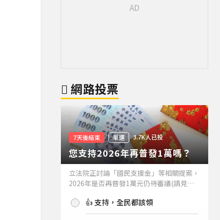
網路投票
3.7K人已投
7天後結束
單選
您支持2026年再普發1萬嗎？
立法院正討論「國民支援金」等相關提案，
2026年是否再普發1萬元仍待審議(請見下
方新聞)。如果2026年再普發1萬元，你支
👍 支持，全民都該領
持嗎？