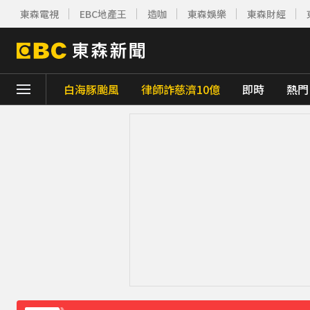
東森電視
EBC地產王
造咖
東森娛樂
東森財經
白海豚颱風
律師詐慈濟10億
即時
熱門
下載東森App，隨時掌握天下大小事！
快訊／台北喜來登飯店旁 施工圍籬倒塌壓傷
快訊／國家警報大響！大雷雨猛炸3縣市 警
《理財達人秀》X 安聯投信免費講座報名中！搶