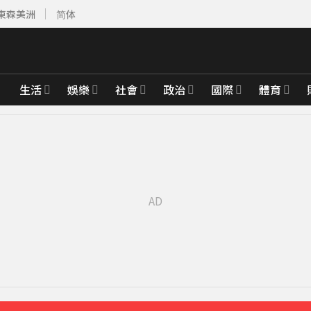
東森美洲
简体
生活
娛樂
社會
政治
國際
體育
路人
19分鐘前
戒區域曝
30分鐘前
先卡位 2027