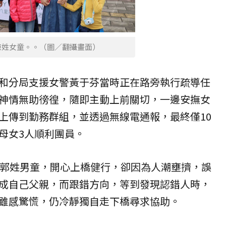
陳姓女童。。（圖／翻攝畫面）
和分局支援女警黃于芬當時正在路旁執行疏導任
神情無助徬徨，隨即主動上前關切，一邊安撫女
上傳到勤務群組，並透過無線電通報，最終僅10
母女3人順利團員。
歲郭姓男童，開心上橋健行，卻因為人潮壅擠，誤
成自己父親，而跟錯方向，等到發現認錯人時，
雖感驚慌，仍冷靜獨自走下橋尋求協助。