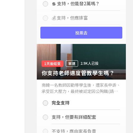
💲 支持，但能發2萬嗎？
💰 支持，但應排富
投票去
2.9K人已投
1天後結束
單選
你支持老師適度管教學生嗎？
南韓一名教師因勸導學生後，遭家長申訴、
承受巨大壓力，最終被認定因公殉職(請見
下列新聞)，引發外界關注教師教權。請問
完全支持
你支持老師適度管教學生嗎？
支持，但要有詳細配套
不支持，應由家長負責