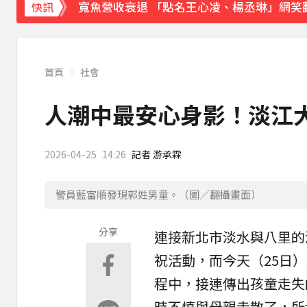
寬魚營收衰退 「點名王心凌、楊丞琳」網笑
快訊
家長曝「小S私下為人」徹底改觀 網友洗版
下載東森App，隨時掌握天下大小事！
首頁
社會
快訊／台北喜來登飯店旁 施工圍籬倒塌壓傷
人潮中最安心身影！淡江大
2026-04-25
14:26
記者 游承霖
警員藍富順發現郭姓男童。（圖／翻攝畫面）
分享
連接
新北市
淡水
與
八里
的
祝活動，而今天（25日
程中，接連傳出孩童走失
時不慎與母親走散了，所