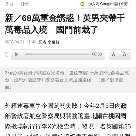
首頁
社會
加入為 Google 偏好來源
新／68萬重金誘惑！英男夾帶千
萬毒品入境 國門前栽了
2026-04-21
11:40
記者 李俊賢
00:00
25歲的英籍男子以假觀光名義，運送市價2千萬的K他命毒品來
台，沒想到遭航警和關務署台北關逮捕送辦。（圖／翻攝畫
面）
外籍
運毒
車手企圖闖關失敗！今年2月3日內政
部警政署航空警察局與關務署臺北關在桃園國
際機場執行行李X光檢查時，發現一名英國籍25