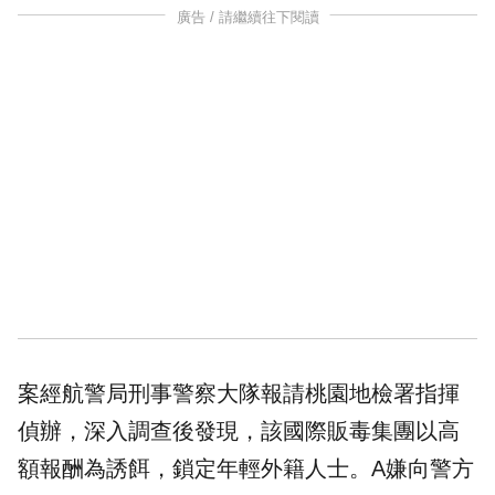
廣告 / 請繼續往下閱讀
案經航警局刑事警察大隊報請桃園地檢署指揮
偵辦，深入調查後發現，該國際販毒集團以高
額報酬為誘餌，鎖定年輕外籍人士。A嫌向警方