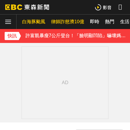
温嵐挺過敗血性休克首露面！「住ICU搶救11天」曝最新近況：讓大家擔心了
白海豚颱風
下載東森App，隨時掌握天下大小事！
律師詐慈濟10億
即時
熱門
生活
許富凱暴瘦7公斤登台！「臉明顯凹陷」嚇壞媽媽 父親節憶亡父淚崩
快訊