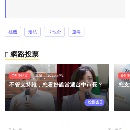
桃機
走私
Ｋ他命
運毒
網路投票
303人已投
7天後結束
單選
6天
不管支持誰，您看好誰當選台中市長？
您支
投票去
上一篇
下一篇