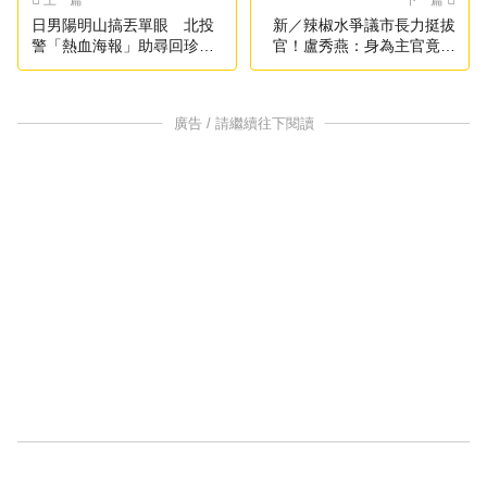
日男陽明山搞丟單眼 北投
新／辣椒水爭議市長力挺拔
警「熱血海報」助尋回珍貴
官！盧秀燕：身為主官竟沒
回憶
坦誠
廣告 / 請繼續往下閱讀