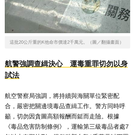
這批20公斤重的K他命市價達2千萬元。（圖／翻攝畫面）
航警強調查緝決心 運毒重罪切勿以身
試法
航空警察局強調，將持續與海關單位緊密配
合，嚴密把關邊境毒品查緝工作。警方同時呼
籲，切勿因貪圖高額報酬而鋌而走險。根據
《毒品危害防制條例》，運輸第三級毒品者處7