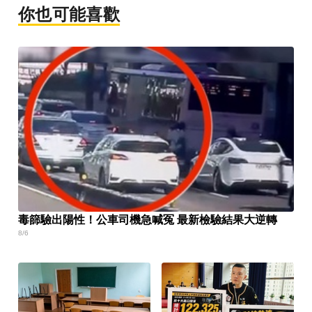
你也可能喜歡
毒篩驗出陽性！公車司機急喊冤 最新檢驗結果大逆轉
8/6