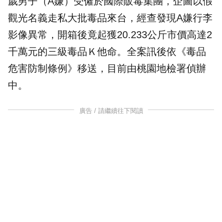
歲男子（A嫌）受僱於國際販毒集團，企圖以假
觀光名義
走私
大批毒品來台，經查發現A嫌行李
影像異常，開箱後竟起獲20.233公斤市價高達2
千萬元的三級毒品
Ｋ他命
。全案訊後依《毒品
危害防制條例》移送，目前由桃園地檢署偵辦
中。
廣告 / 請繼續往下閱讀