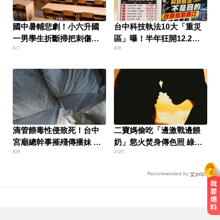
國中暑輔悲劇！小六升國
台中科技執法10大「重災
一男學生折斷掃把刺傷女
區」曝！半年狂開12.2萬
8/7
8/8
師 右眼恐失明
張
滴管餵毒性侵致死！台中
二寶媽偷吃「邊激戰邊餵
宮廟總幹事摧殘傳播妹 下
奶」慾火焚身傳色照 綠帽
8/8
2/26
場出爐
尪崩潰
Recommended by
MLB／費爾柴德一度成自由球員 簽