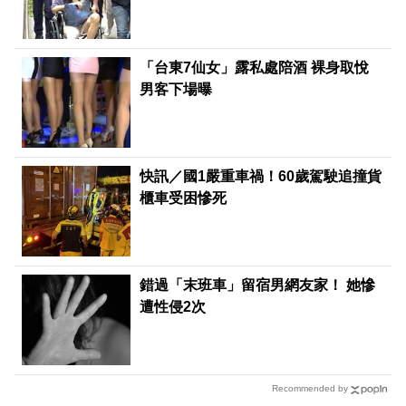
害失控殺人
「台東7仙女」露私處陪酒 裸身取悅
男客下場曝
快訊／國1嚴重車禍！60歲駕駛追撞貨
櫃車受困慘死
錯過「末班車」留宿男網友家！ 她慘
遭性侵2次
Recommended by