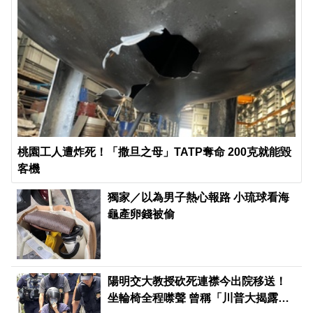
桃園工人遭炸死！「撒旦之母」TATP奪命 200克就能毀
客機
獨家／以為男子熱心報路 小琉球看海
龜產卵錢被偷
陽明交大教授砍死連襟今出院移送！
坐輪椅全程噤聲 曾稱「川普大揭露」