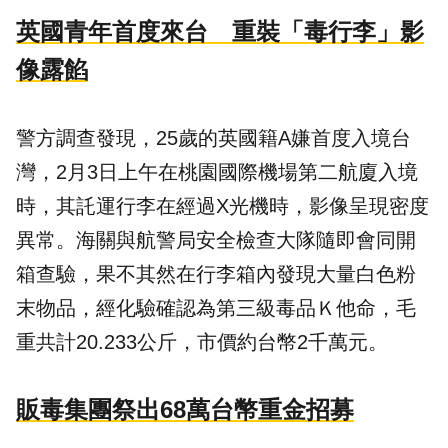
英國青年首度來台 重裝「毒行李」影
像露餡
警方調查發現，25歲的英國籍A嫌首度入境台
灣，2月3日上午在桃園國際機場第二航廈入境
時，其託運行李在經過X光機時，影像呈現密度
異常。海關與航警局安全檢查大隊隨即會同開
箱查驗，果不其然在行李箱內發現大量白色粉
末物品，經化驗確認為第三級毒品Ｋ他命，毛
重共計20.233公斤，市價約台幣2千萬元。
販毒集團祭出68萬台幣重金招募