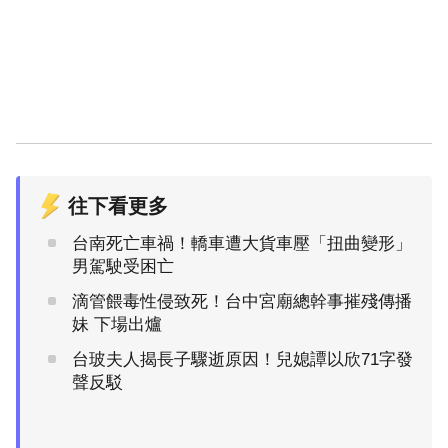
往下看更多
台南死亡車禍！轎車遭大貨車壓「扭曲變形」
男駕駛受困亡
滴管餵毒性侵致死！台中宮廟總幹事摧殘傳播
妹 下場出爐
台玻夫人揭長子驟逝原因！兒媳譚以欣71字發
聲反駁