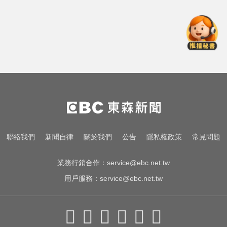
小聯盟約重回水手3A
快訊／2縣市明天風力達標 有機會
「停班停課」
緊守共軍攻台北潛在路線！ 憲兵颱
風夜搭捷運增援
MLB／費爾柴德一度成自由球員 簽
小聯盟約重回水手3A
快訊／2縣市明天風力達標 有機會
聯絡我們
新聞自律
關於我們
公告
隱私權政策
常見問題
「停班停課」
業務行銷合作：
service@ebc.net.tw
用戶服務：
service@ebc.net.tw