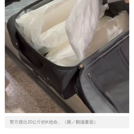
警方搜出20公斤的K他命。（圖／翻攝畫面）