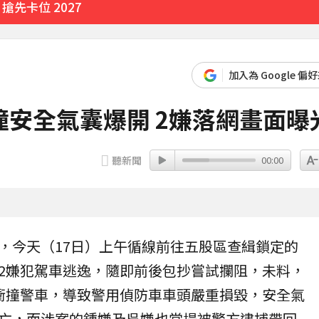
先卡位 2027
加入為 Google 偏
安全氣囊爆開 2嫌落網畫面曝
聽新聞
00:00
，今天（17日）上午循線前往
五股
區查緝鎖定的
2嫌犯駕車逃逸，隨即前後包抄嘗試攔阻，未料，
衝撞警車，導致警用偵防車車頭嚴重損毀，安全氣
亡，而涉案的鍾嫌及吳嫌也當場被警方逮捕帶回