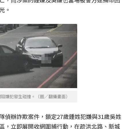
光。
攔阻嫌犯發生碰撞。（圖／翻攝畫面）
隊偵辦詐欺案件，鎖定27歲鍾姓犯嫌與31歲吳姓
區，立即展開收網圍捕行動，在疏洪北路、新城