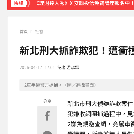
《理財達人秀》X 安聯投信免費講座報名中！搶
快訊
首頁
社會
新北刑大抓詐欺犯！遭衝撞
2026-04-17
17:01
記者 游承霖
2車手遭警方逮捕。（圖／翻攝畫面）
分享
新北市
刑大偵辦
詐欺
案件
犯嫌收網圍捕過程中，見
2嫌為規避查緝，竟駕車
囊爆開，所幸並無人員傷