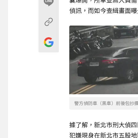
偵訊，而如今查緝畫面曝
警方偵防車（黑車）前後包抄
據了解，
新北市刑大
偵四
犯嫌現身在新北市五股地