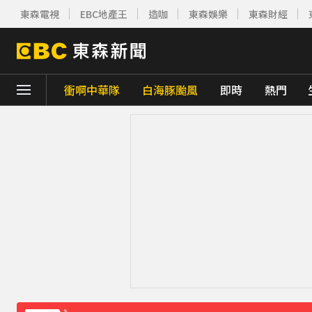
東森電視
EBC地產王
造咖
東森娛樂
東森財經
衝啊中華隊
白海豚颱風
即時
熱門
下載東森App，隨時掌握天下大小事！
《理財達人秀》X 安聯投信免費講座報名中！搶
ENHYPEN西村力站姐輕生亡！生前淚喊
下載東森App，隨時掌握天下大小事！