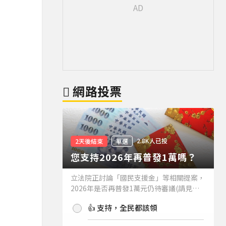
網路投票
2.8K人已投
2天後結束
單選
您支持2026年再普發1萬嗎？
立法院正討論「國民支援金」等相關提案，
2026年是否再普發1萬元仍待審議(請見下
方新聞)。如果2026年再普發1萬元，你支
👍 支持，全民都該領
持嗎？