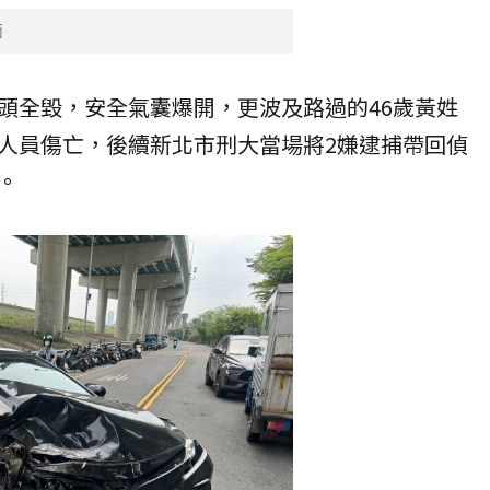
面
頭全毀，安全氣囊爆開，更波及路過的46歲黃姓
人員傷亡，後續新北市刑大當場將2嫌逮捕帶回偵
。