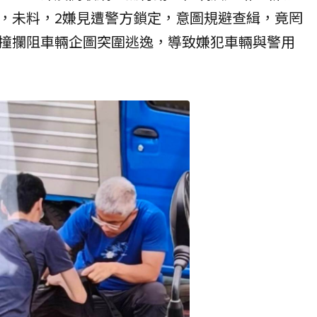
，未料，2嫌見遭警方鎖定，意圖規避查緝，竟罔
撞攔阻車輛企圖突圍逃逸，導致嫌犯車輛與警用