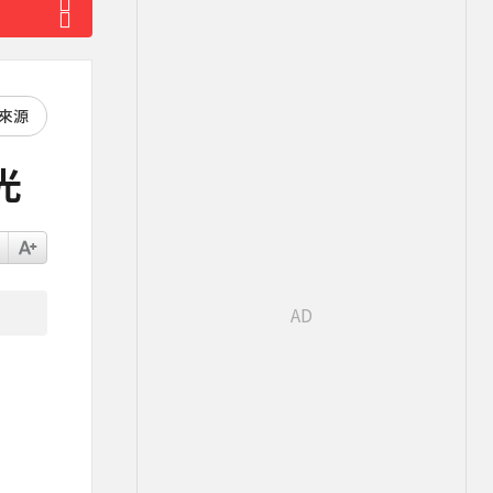
好來源
光