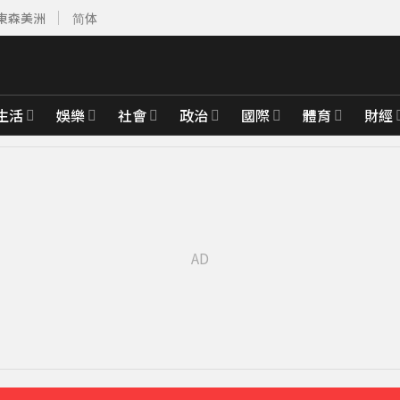
東森美洲
简体
生活
娛樂
社會
政治
國際
體育
財經
先卡位 2027
「本想再活久點」粉絲怒轟：別再差別對待
48分鐘前