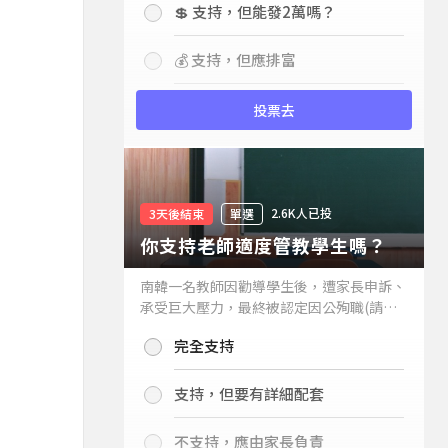
💲 支持，但能發2萬嗎？
💰 支持，但應排富
投票去
2.6K人已投
3天後結束
單選
你支持老師適度管教學生嗎？
南韓一名教師因勸導學生後，遭家長申訴、
承受巨大壓力，最終被認定因公殉職(請見
下列新聞)，引發外界關注教師教權。請問
完全支持
你支持老師適度管教學生嗎？
支持，但要有詳細配套
不支持，應由家長負責