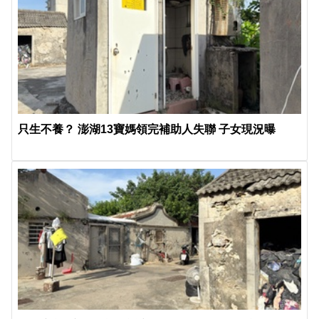
只生不養？ 澎湖13寶媽領完補助人失聯 子女現況曝