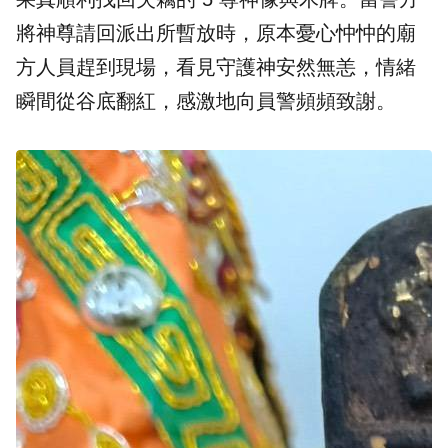
將神尊請回派出所暫放時，原本憂心忡忡的廟
方人員趕到現場，看見守護神安然無恙，情緒
瞬間從谷底翻紅，感激地向員警頻頻致謝。