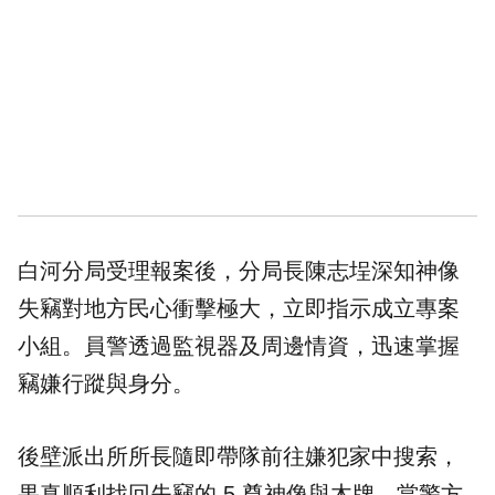
白河分局受理報案後，分局長陳志埕深知神像
失竊對地方民心衝擊極大，立即指示成立專案
小組。員警透過監視器及周邊情資，迅速掌握
竊嫌行蹤與身分。
後壁派出所所長隨即帶隊前往嫌犯家中搜索，
果真順利找回失竊的 5 尊神像與木牌。當警方