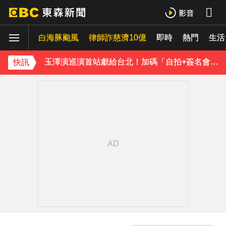
TWICE定延不續約！手寫信宣布離開JYP 簽新東家成邊佑錫師妹
白海豚颱風
律師詐慈濟10億
即時
熱門
生活
玉澤演巡演首站獻給台北！加碼「自拍+簽名會」 寵粉無極限
富婆砸錢拍短劇塞60場吻戲！男星爆「開房被包養」 親上火線揭真相
快訊
SEVENTEEN勝寬、Dino同天入伍！玟奎9月服替代役
泰男團Dragon 5男星爆死訊！騎單車離家失聯 陳屍河中驚見「20公斤重物」
女星告別9年演藝圈！轉行當計程車司機 曝收入：比演員賺更多
蔡阿嘎陷爭議！蘿拉神隱19個月首發文 遭酸「詐騙集團回歸」回應了
下載東森App，隨時掌握天下大小事！
「芒果氣泡水」沒芒果 廠商造假報告下場慘了