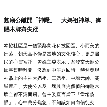
趁廟公離開「神隱」 大媽祖神尊、御
賜木牌齊失蹤
本協社區是一個緊鄰蘭花科技園區、小而美的
部落，朝天宮不僅是當地的文化核心，更是居
民的心靈寄託。曾姓主委表示，案發當天廟公
因事暫時離開，沒想到中午返回時，赫然發現
神龕上的主神大媽祖、二媽祖、中壇元帥、關
聖帝君、大使公以及一塊具歷史價值的御賜木
牌全都不翼而飛。曾主委直言當下「當場傻
眼」，心中萬分焦急，不知該如何向信徒交