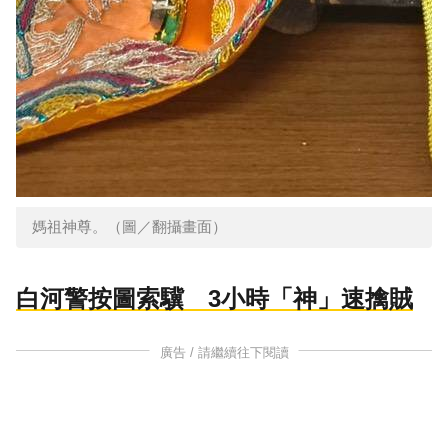
媽祖神尊。（圖／翻攝畫面）
白河警按圖索驥 3小時「神」速擒賊
廣告 / 請繼續往下閱讀