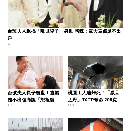
台玻夫人親揭「離世兒子」身世 感慨：巨大哀傷足不出
戶
8/7
台玻夫人長子離世！遺孀
桃園工人遭炸死！「撒旦
走不出傷痛認「想報復」
之母」TATP奪命 200克就
8/3
12/5
心聲曝
能毀客機