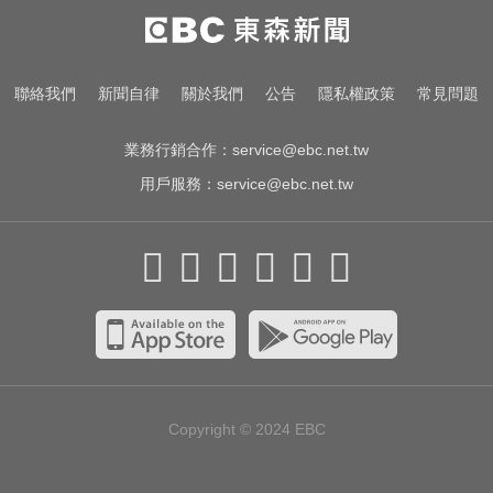
出國注意！2國拒台人入境、扣護照
遣返 外交部證實了
百萬網紅失蹤3年遇害！遭閨密設局
聯絡我們
新聞自律
關於我們
公告
隱私權政策
常見問題
赴菲「綁架撕票」千萬贖金救不回
業務行銷合作：
service@ebc.net.tw
用戶服務：
service@ebc.net.tw
Copyright © 2024
EBC