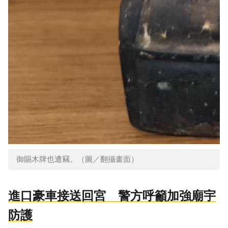
御賜木牌也遭竊。（圖／翻攝畫面）
進口豪車接送回宮 警方呼籲加強廟宇
防護