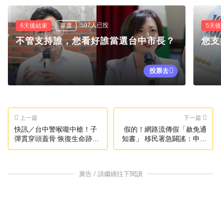
597人已投
6天後結束
單選
5天
不管支持誰，您看好誰當選台中市長？
您支
投票去
上一篇
下一篇
快訊／台中警喉嚨中槍！子
假的！網路流傳假「赦免通
彈貫穿頭蓋骨 恢復生命跡象
知書」 移民署急闢謠：申辦
了
免錢
廣告 / 請繼續往下閱讀