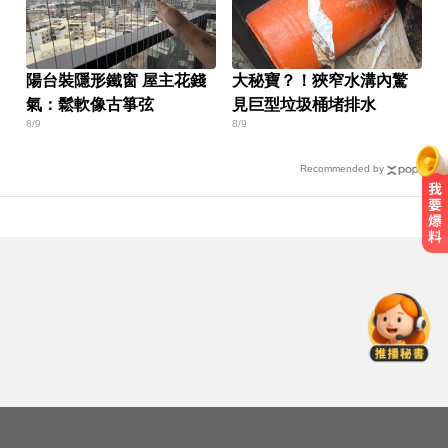
陽台裝隱形鐵窗 屋主花錢
大秘寶？！狹窄水溝內驚
氣：鬆軟像古箏弦
見巨型垃圾桶堵排水
8/9
8/9
Recommended by
出國注意！2國拒台人入境、扣護照
遣返 外交部證實了
百萬網紅失蹤3年遇害！遭閨密設局
赴菲「綁架撕票」千萬贖金救不回
吳子嘉爆綠營2026「一屍五命」 國
民黨1縣市穩贏