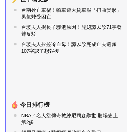
台南死亡車禍！轎車遭大貨車壓「扭曲變形」
男駕駛受困亡
台玻夫人揭長子驟逝原因！兒媳譚以欣71字發
聲反駁
台玻夫人挨控冷血母！譚以欣完成亡夫遺願
107字認了想報復
今日排行榜
NBA／名人堂傳奇教練尼爾森辭世 勝場史上
第2多