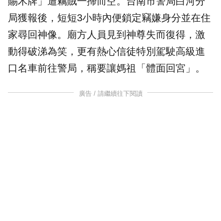
賜木牌」遭竊賊一掃而空。台南市警局
白河分
局
獲報後，短短3小時內便鎖定竊嫌身分並在住
家尋回神像。廟方人員見到神尊失而復得，激
動得破涕為笑，更有熱心信徒特別駕駛高級進
口名車前往警局，稱要讓媽祖「體面回宮」。
廣告 / 請繼續往下閱讀