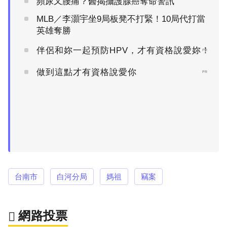
頻尿又腰痛？醫揭攝護腺癌奪命警訊
MLB／李灝宇坐9局板凳不打緊！10局代打當
英雄奪勝
伴侶和妳一起預防HPV，才有資格說愛妳！
PR
做到這點才有資格說愛你
PR
台南市
白河分局
媽祖
竊案
網路投票