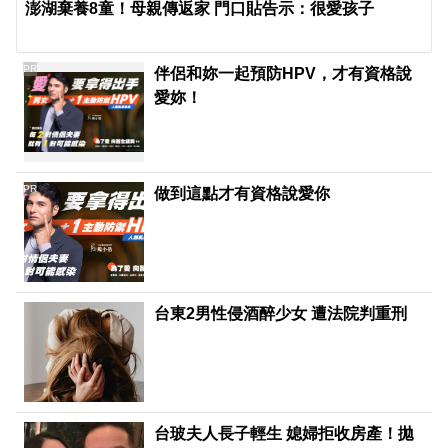
澎湖棄養8童！母親傳返家 門口貼告示：很愛孩子
PR
伴侶和妳一起預防HPV，才有資格說
愛妳！
PR
做到這點才有資格說愛你
台東2男性侵酒醉少女 遭法院判重刑
台玻夫人長子輕生 媳婦拒收房產！拋