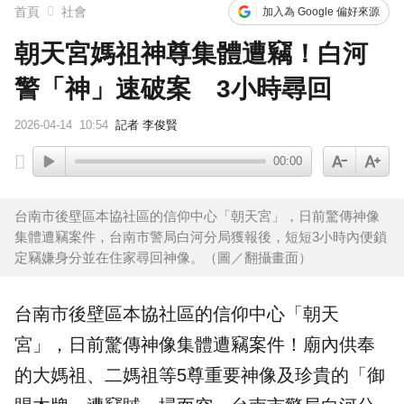
首頁
社會
加入為 Google 偏好來源
朝天宮媽祖神尊集體遭竊！白河
警「神」速破案 3小時尋回
2026-04-14
10:54
記者 李俊賢
00:00
台南市後壁區本協社區的信仰中心「朝天宮」，日前驚傳神像
集體遭竊案件，台南市警局白河分局獲報後，短短3小時內便鎖
定竊嫌身分並在住家尋回神像。（圖／翻攝畫面）
台南市
後壁區本協社區的信仰中心「朝天
宮」，日前驚傳神像集體遭
竊案
件！廟內供奉
的大
媽祖
、二媽祖等5尊重要神像及珍貴的「御