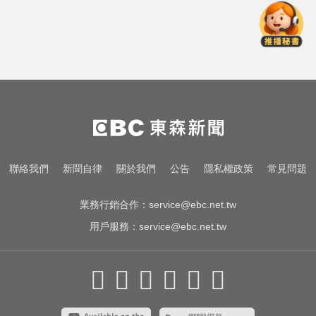
八點檔女神美照遭放大腳趾！被酸
「暗沉皺褶」本人無奈回應
颱風假攻防！ 蔣不放假 沈嗆：公開
透明、標準一致
才連莊金鐘紅毯主持！夏和熙突曝
「像被卡車撞」備賽狂操滿手繭
八點檔女神美照遭放大腳趾！被酸
聯絡我們
新聞自律
關於我們
公告
隱私權政策
常見問題
「暗沉皺褶」本人無奈回應
業務行銷合作：
service@ebc.net.tw
用戶服務：
service@ebc.net.tw