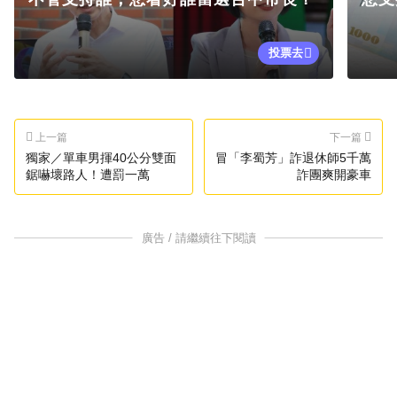
投票去
上一篇
下一篇
獨家／單車男揮40公分雙面
冒「李蜀芳」詐退休師5千萬
鋸嚇壞路人！遭罰一萬
詐團爽開豪車
廣告 / 請繼續往下閱讀