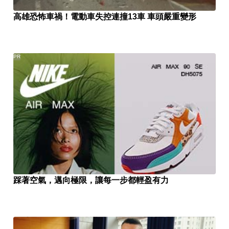
高雄恐怖車禍！電動車失控連撞13車 車頭嚴重變形
PR
踩著空氣，邁向極限，讓每一步都輕盈有力