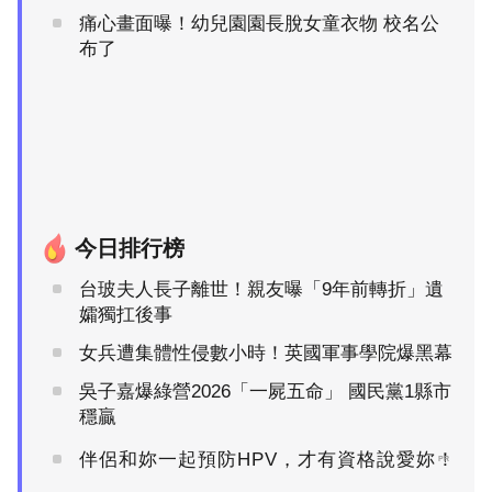
痛心畫面曝！幼兒園園長脫女童衣物 校名公
布了
今日排行榜
台玻夫人長子離世！親友曝「9年前轉折」遺
孀獨扛後事
女兵遭集體性侵數小時！英國軍事學院爆黑幕
吳子嘉爆綠營2026「一屍五命」 國民黨1縣市
穩贏
伴侶和妳一起預防HPV，才有資格說愛妳！
PR