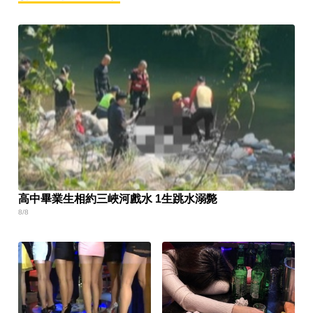
高中畢業生相約三峽河戲水 1生跳水溺斃
8/8