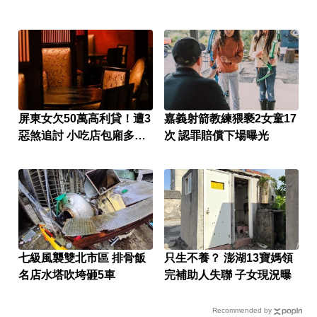
屏東女欠50萬高利貸！遭3
嘉義射箭教練猥褻2女童17
惡煞追討 小吃店包廂多次
次 認罪賠償下場曝光
性侵
七級風襲雙北市區 排骨飯
只生不養？ 澎湖13寶媽領
名店水塔吹垮砸5車
完補助人失聯 子女現況曝
Recommended by