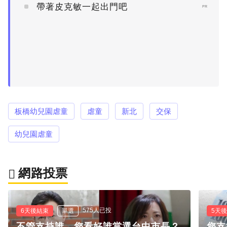
帶著皮克敏一起出門吧
PR
板橋幼兒園虐童
虐童
新北
交保
幼兒園虐童
網路投票
575人已投
6天後結束
單選
5天
不管支持誰，您看好誰當選台中市長？
您支