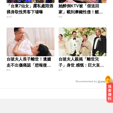
「台東7仙女」露私處陪酒
她醉倒KTV被「假送回
裸身取悅男客下場曝
家」載到摩鐵性侵！醒來
4/15
5/3
婚姻全毀
台玻夫人長子離世！遺孀
台玻夫人親揭「離世兒
走不出傷痛認「想報復」
子」身世 感慨：巨大哀傷
8/3
8/7
心聲曝
足不出戶
Recommended by
才連莊金鐘紅毯主持！夏和熙突曝
「像被卡車撞」備賽狂操滿手繭