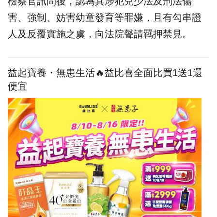
檢察官訊問後，認為其涉犯兒少法及刑法傷
害、強制、妨害幼童發育等罪嫌，且有勾串證
人及反覆實施之虞，向法院聲請羈押禁見。
益起寶養・無患生活🔥益比喜全面比買1送1還
便宜