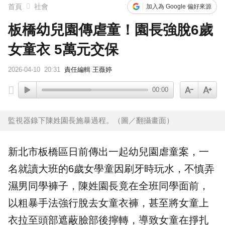
橋上懸掛5屍體！墨西哥小鎮爆慘案 居民嘆：晚上如鬼城
首頁
社會
加入為 Google 偏好來源
板橋幼兒園傳虐童！園長強脫6歲
女童衣 5萬元交保
2026-04-10
20:31
責任編輯 王薇婷
00:00
監視器錄下陳姓園長施暴過程。（圖／翻攝畫面）
新北
市板橋區日前傳出一起幼兒園
虐童
案，一
名就讀大班的6歲女學童因刷牙時玩水，不慎弄
濕男同學褲子，陳姓園長竟在全班同學面前，
以粗暴手法強行脫去女童衣褲，甚至將女童上
衣拉至頭部遮蔽臉部後擰轉，導致女童在掙扎