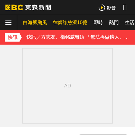
TWICE定延不續約！手寫信宣布離開JYP 簽新東家成邊佑錫師妹
白海豚颱風
律師詐慈濟10億
即時
熱門
生活
玉澤演巡演首站獻給台北！加碼「自拍+簽名會」 寵粉無極限
快訊／方志友、楊銘威離婚 「無法再做情人、永遠是家人」
快訊
富婆砸錢拍短劇塞60場吻戲！男星爆「開房被包養」 親上火線揭真相
SEVENTEEN勝寬、Dino同天入伍！玟奎9月服替代役
泰男團Dragon 5男星爆死訊！騎單車離家失聯 陳屍河中驚見「20公斤重物」
女星告別9年演藝圈！轉行當計程車司機 曝收入：比演員賺更多
蔡阿嘎陷爭議！蘿拉神隱19個月首發文 遭酸「詐騙集團回歸」回應了
下載東森App，隨時掌握天下大小事！