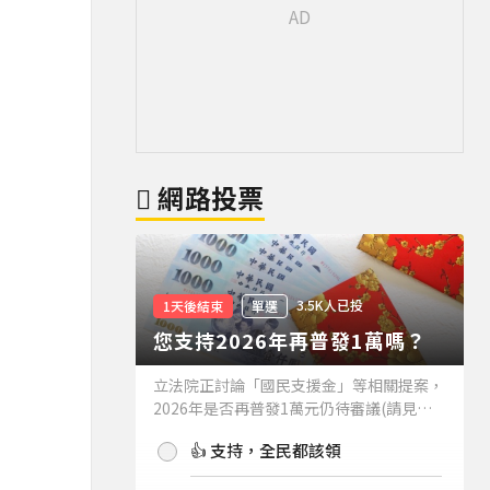
網路投票
3.5K人已投
1天後結束
單選
您支持2026年再普發1萬嗎？
立法院正討論「國民支援金」等相關提案，
2026年是否再普發1萬元仍待審議(請見下
方新聞)。如果2026年再普發1萬元，你支
👍 支持，全民都該領
持嗎？