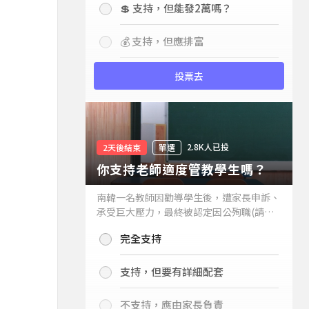
💲 支持，但能發2萬嗎？
💰 支持，但應排富
投票去
2.8K人已投
2天後結束
單選
你支持老師適度管教學生嗎？
南韓一名教師因勸導學生後，遭家長申訴、
承受巨大壓力，最終被認定因公殉職(請見
下列新聞)，引發外界關注教師教權。請問
完全支持
你支持老師適度管教學生嗎？
支持，但要有詳細配套
不支持，應由家長負責