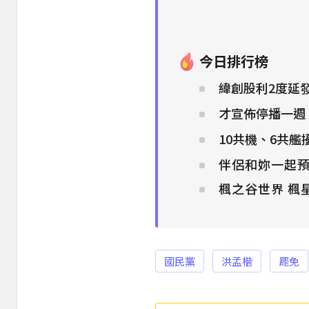
今日排行榜
緯創股利2度延
才宣佈停播一週
10共機、6共
伴侶和妳一起預
楓之谷世界 楓
國民黨
洪孟楷
罷免