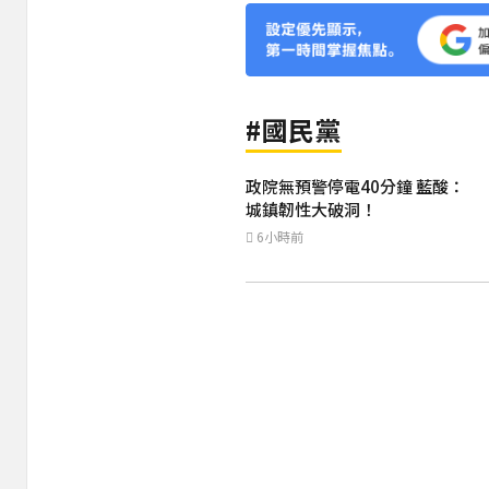
#國民黨
政院無預警停電40分鐘 藍酸：
城鎮韌性大破洞！
6小時前