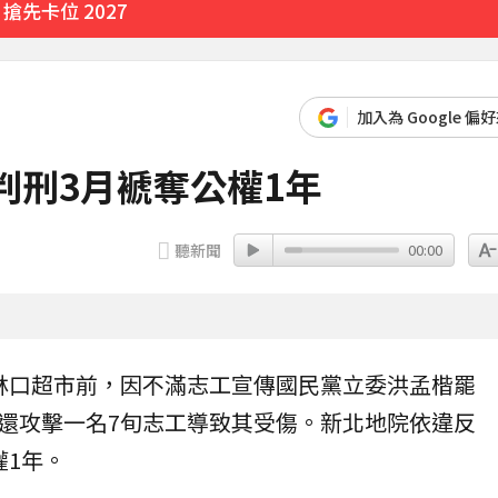
先卡位 2027
2分鐘
加入為 Google 偏
13分鐘前
判刑3月褫奪公權1年
聽新聞
00:00
林口超市前，因不滿志工宣傳
國民黨
立委
洪孟楷
罷
還攻擊一名7旬志工導致其受傷。新北地院依違反
權
1年。