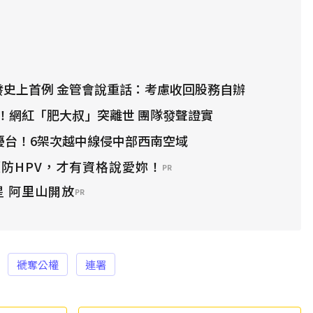
發史上首例 金管會說重話：考慮收回股務自辦
！網紅「肥大叔」突離世 團隊發聲證實
艦擾台！6架次越中線侵中部西南空域
防HPV，才有資格說愛妳！
PR
星 阿里山開放
PR
褫奪公權
連署