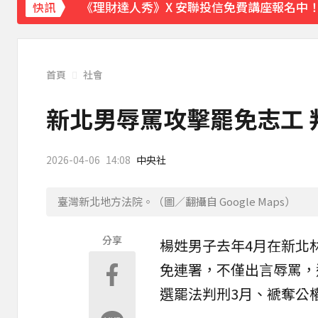
《理財達人秀》X 安聯投信免費講座報名中！搶
快訊
下載東森App，隨時掌握天下大小事！
證交所新規下周起實施 處置撮合時間縮短為
首頁
社會
新北男辱罵攻擊罷免志工 
2026-04-06
14:08
中央社
臺灣新北地方法院。（圖／翻攝自 Google Maps）
分享
楊姓男子去年4月在新北
免
連署
，不僅出言辱罵，
選罷法判刑3月、
褫奪公