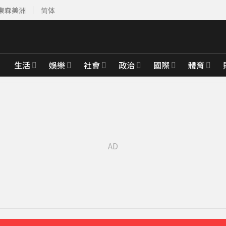
東森美洲
简体
生活
娛樂
社會
政治
國際
體育
2分鐘
13分鐘前
鐘前
鄰居曝私下近況
31分鐘前