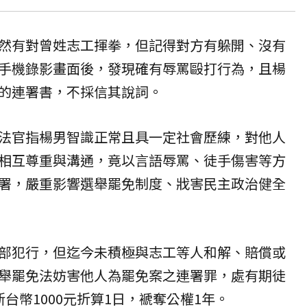
然有對曾姓志工揮拳，但記得對方有躲開、沒有
手機錄影畫面後，發現確有辱罵毆打行為，且楊
的連署書，不採信其說詞。
法官指楊男智識正常且具一定社會歷練，對他人
相互尊重與溝通，竟以言語辱罵、徒手傷害等方
署，嚴重影響選舉罷免制度、戕害民主政治健全
部犯行，但迄今未積極與志工等人和解、賠償或
舉罷免法妨害他人為罷免案之連署罪，處有期徒
台幣1000元折算1日，褫奪公權1年。