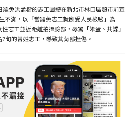
7日罷免洪孟楷的志工團體在新北市林口區超市前宣
生不滿，以「當罷免志工就應受人民檢驗」為
女性志工並近距離拍攝臉部，辱罵「笨蛋、共諜」
名7旬的曾姓志工，導致其背部挫傷。