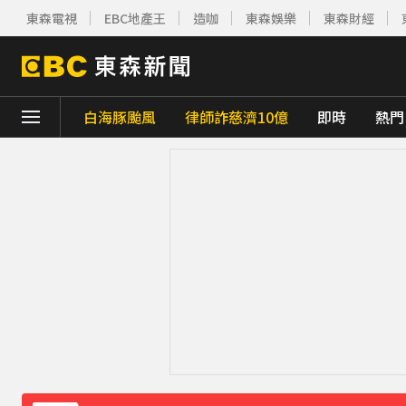
東森電視
EBC地產王
造咖
東森娛樂
東森財經
白海豚颱風
律師詐慈濟10億
即時
熱門
下載東森App，隨時掌握天下大小事！
證交所新規下周起實施 處置撮合時間縮短為
白海豚颱風逐漸逼近！海警區域擴大
25分
桃園8旬妻遭拐杖猛砸身亡！夫打電話自首 