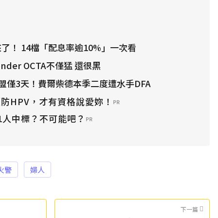
來了！ 14檔「配息率逾10%」一次看
nder OCTA不僅猛 還很黑
聯盟僅3天！費爾柴德本季二度遭水手DFA
防HPV，才有資格說愛妳！
PR
1人中標？不可能吧？
PR
火警
婦人
下一篇