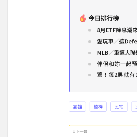
今日排行榜
8月ETF除息潮
愛玩車／這Defe
MLB／重返大
伴侶和妳一起預
驚！每2男就有
高雄
楠梓
民宅
上一篇