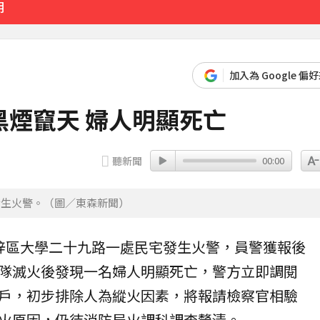
明
4253美元
加入為 Google 偏
30分鐘前
煙竄天 婦人明顯死亡
聽新聞
00:00
發生火警。（圖／東森新聞）
梓
區大學二十九路一處
民宅
發生
火警
，員警獲報後
隊滅火後發現一名
婦人
明顯死亡，警方立即調閱
戶，初步排除人為縱火因素，將報請檢察官相驗
火原因，仍待消防局火調科調查釐清。