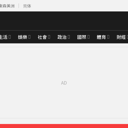
東森美洲
简体
生活
娛樂
社會
政治
國際
體育
財經
4253美元
30分鐘前
先卡位 2027