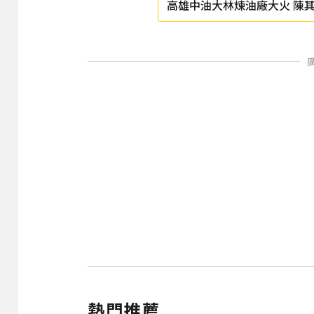
高雄中油大林煉油廠大火 陳
別外出
熱門推薦