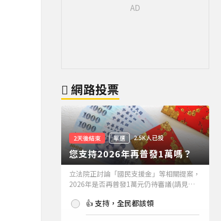
網路投票
2.5K人已投
2天後結束
單選
您支持2026年再普發1萬嗎？
立法院正討論「國民支援金」等相關提案，
2026年是否再普發1萬元仍待審議(請見下
方新聞)。如果2026年再普發1萬元，你支
👍 支持，全民都該領
持嗎？