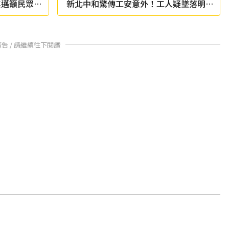
其邁籲民眾：
新北中和驚傳工安意外！工人疑墜落明顯
死亡
廣告 / 請繼續往下閱讀