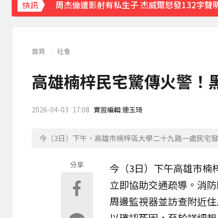
周杰倫遭影射有私生子 杰威爾怒發132字聲
快訊
下載東森App，隨時掌握天下大小事！
創2月以來最大單日漲幅！黃金暴漲4.4%突破
首頁
社會
高雄楠梓民宅驚傳火警！黑
2026-04-03
17:08
實習編輯 連玉琦
今（3日）下午，高雄市楠梓區大學二十九路一處民宅
分享
今（3日）下午
高雄
市
楠
立即協助交通疏導。消防
周邊監視器並訪查附近住
以確認死因，至於詳細起