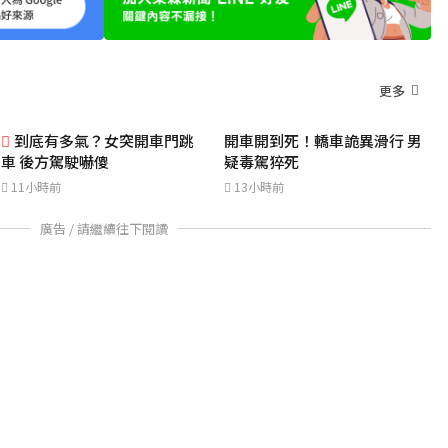
更多
到底有多氣？女突開車門跳
開車開到死！轎車詭異滑行 男
車 後方駕駛嚇傻
疑毒駕猝死
11小時前
13小時前
廣告 / 請繼續往下閱讀