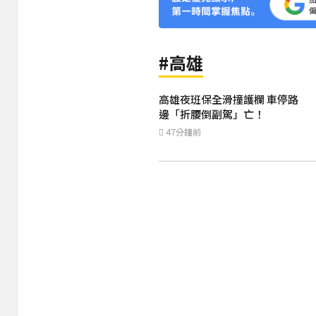
#高雄
高雄夜班保全滑撞護欄 車停路
邊「折腰倒副駕」亡！
47分鐘前