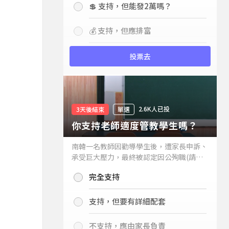
💲 支持，但能發2萬嗎？
💰 支持，但應排富
投票去
2.6K人已投
3天後結束
單選
你支持老師適度管教學生嗎？
南韓一名教師因勸導學生後，遭家長申訴、
承受巨大壓力，最終被認定因公殉職(請見
下列新聞)，引發外界關注教師教權。請問
完全支持
你支持老師適度管教學生嗎？
支持，但要有詳細配套
不支持，應由家長負責