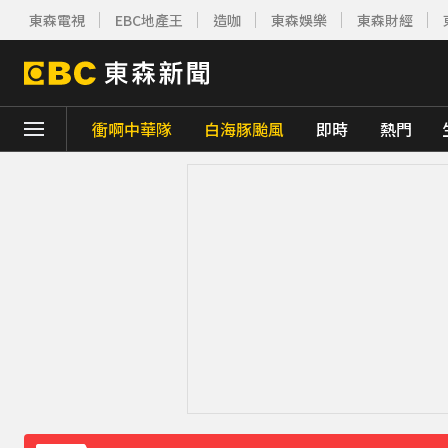
東森電視
EBC地產王
造咖
東森娛樂
東森財經
衝啊中華隊
白海豚颱風
即時
熱門
下載東森App，隨時掌握天下大小事！
創2月以來最大單日漲幅！黃金暴漲4.4%突破
《理財達人秀》X 安聯投信免費講座報名中！搶