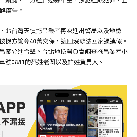
網路
廣告
。
，北台灣天價拖吊業者再次進出警局以及地檢
被檢方諭令40萬交保，這回沒辦法回家過連假。
吊案分進合擊。台北地檢署負責調查拖吊業者小
車號0881的蔡姓老闆以及許姓負責人。