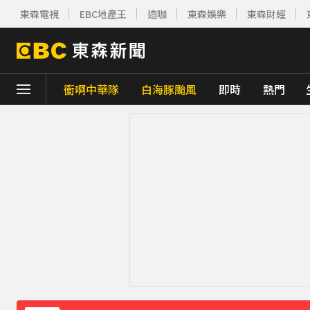
東森電視
EBC地產王
造咖
東森娛樂
東森財經
衝啊中華隊
白海豚颱風
即時
熱門
下載東森App，隨時掌握天下大小事！
今立秋拚轉運！命理師點名「6生肖」：把握
慈濟採購BNT遭詐10億 基金會：將全力配
防空演習登場！高雄街頭瞬間淨空 直擊畫面