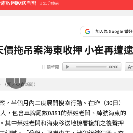
考慮收回股務自辦
21分鐘前
先卡位 2027
加入為 Google 偏
最後身影曝光粉鼻酸
天價拖吊案海東收押 小崔再遭
 Joeman 認：我也會想離職
聽新聞
00:00
。（圖／東森新聞）
黃金7天
1分鐘前
案，半個月內二度展開搜索行動。在昨（30日）
1人，包含車牌尾數0881的蔡姓老闆、綽號海東的
。其中蔡姓老闆和海東移送地檢署複訊之後聲押
工細膩，「分組」
恐嚇
車主，涉犯組織犯罪，查