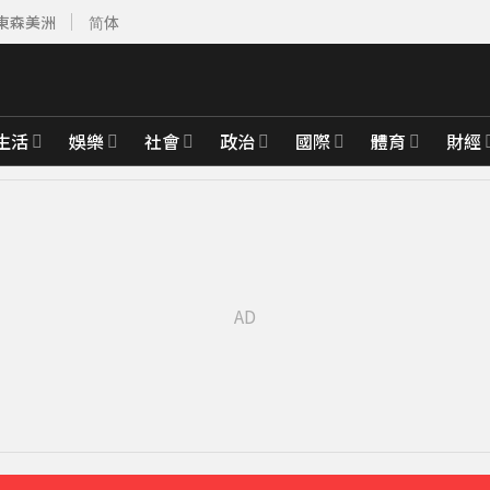
東森美洲
简体
生活
娛樂
社會
政治
國際
體育
財經
黃金7天
1分鐘前
合調查
3分鐘前
曝光
6分鐘前