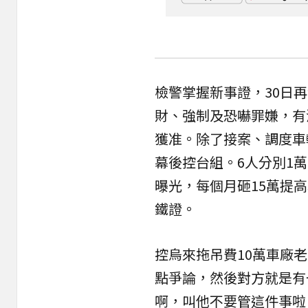
檢警掌握新事證，30日
財、強制及恐嚇罪嫌，有
獲准。除了接案、調度車
幕後控台組。6人分別1
曝光，每個月砸15萬提
鐵證。
控烏來拖吊費10萬車廠
點爭論，然後對方就是有
啊，叫他不要管這件事啦