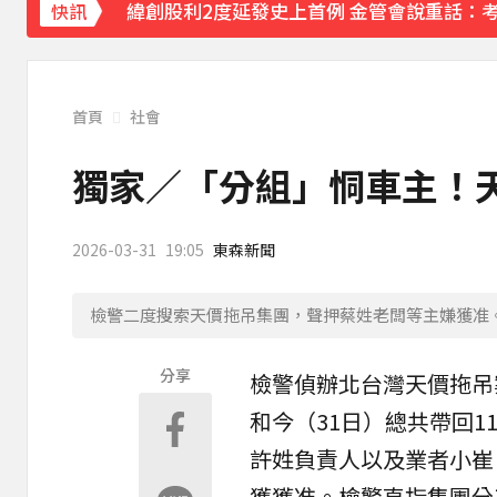
緯創股利2度延發史上首例 金管會說重話：
快訊
行政院院區一早停電 原因找到了
44分鐘前
《理財達人秀》X 安聯投信免費講座報名中！搶
首頁
社會
97萬網紅「肥大叔」驟逝！2天前才開直播 
獨家／「分組」恫車主！
金牌員工轉投李多慧！剪輯師突暴紅狂接20業配
2026-03-31
19:05
東森新聞
下載東森App，隨時掌握天下大小事！
檢警二度搜索天價拖吊集團，聲押蔡姓老闆等主嫌獲准
今立秋拚轉運！命理師點名「6生肖」：把握
分享
檢警偵辦北台灣
天價
拖吊
和今（31日）總共帶回1
許姓負責人以及業者
小崔
獲獲准。檢警直指集團分