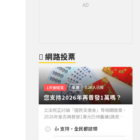
網路投票
3.2K人已投
1天後結束
單選
您支持2026年再普發1萬嗎？
立法院正討論「國民支援金」等相關提案，
2026年是否再普發1萬元仍待審議(請見下
方新聞)。如果2026年再普發1萬元，你支
👍 支持，全民都該領
持嗎？