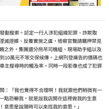
再發動搜索。認定一行人涉犯組織犯罪、詐欺取
湮滅證據、反覆實施之虞，檢察官聲請羈押禁見
輛之外，集團還分拖吊司機組、現場助手組以及
萬到10萬元不等交保候傳。上網刊登廣告的價碼也
高車主搜尋時的觸及率。同時一段影像也成了犯罪
老闆：「我也覺得不合理啊！我就跟他們稍微有一
一點恐嚇我。就是說我店開在這裡做我的生意
！意思是說隨時可以來找我的意思。」