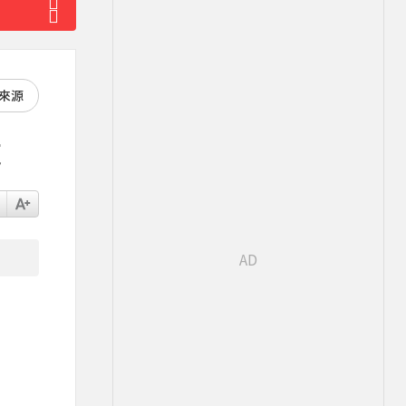
好來源
逮