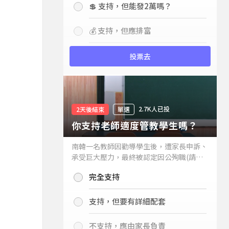
💲 支持，但能發2萬嗎？
💰 支持，但應排富
投票去
2.7K人已投
2天後結束
單選
你支持老師適度管教學生嗎？
南韓一名教師因勸導學生後，遭家長申訴、
承受巨大壓力，最終被認定因公殉職(請見
下列新聞)，引發外界關注教師教權。請問
完全支持
你支持老師適度管教學生嗎？
支持，但要有詳細配套
不支持，應由家長負責