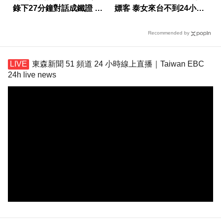
錄下27分鐘對話成鐵證 屏
嫖客 泰女來台不到24小時
東男慘了
就被逮
Recommended by
東森新聞 51 頻道 24 小時線上直播｜Taiwan EBC
24h live news