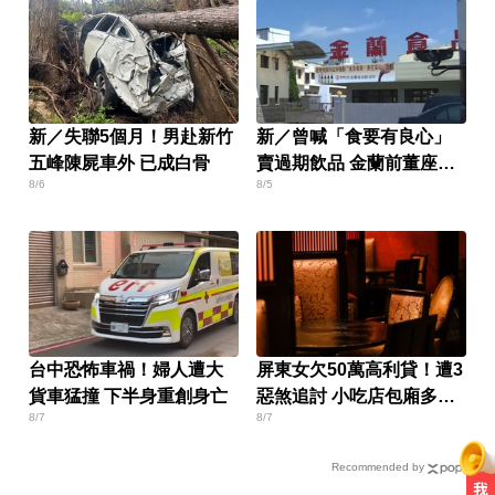
新／失聯5個月！男赴新竹
新／曾喊「食要有良心」
五峰陳屍車外 已成白骨
賣過期飲品 金蘭前董座遭
8/6
8/5
求重刑
台中恐怖車禍！婦人遭大
屏東女欠50萬高利貸！遭3
貨車猛撞 下半身重創身亡
惡煞追討 小吃店包廂多次
8/7
8/7
性侵
Recommended by