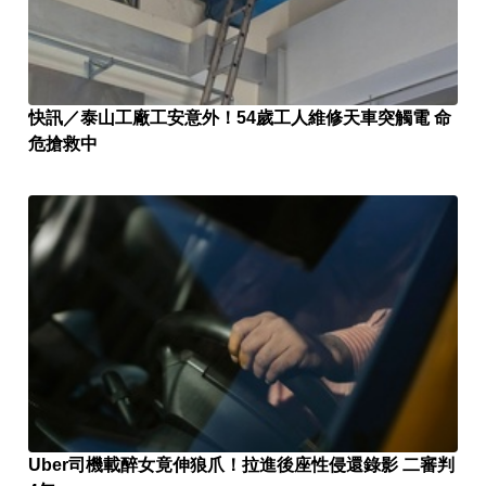
快訊／泰山工廠工安意外！54歲工人維修天車突觸電 命
危搶救中
Uber司機載醉女竟伸狼爪！拉進後座性侵還錄影 二審判