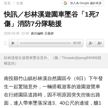
首頁
社會
加入為 Google 偏好來源
快訊／杉林溪遊園車墜谷「1死7
傷」消防7分隊馳援
2026-03-09
13:49
責任編輯 王薇婷
00:00
杉林溪發生遊覽車墜谷意外。（圖／Threads@peng840406授
權提供）
南投縣竹山鎮
杉林溪
自然園區今（9日）下午發
生一起驚險意外，一輛搭載遊客的遊園遊覽車
在行經園區道路時，因不明原因突失控衝出路
面，連人帶車墜落深達3、40公尺的邊坡，釀1