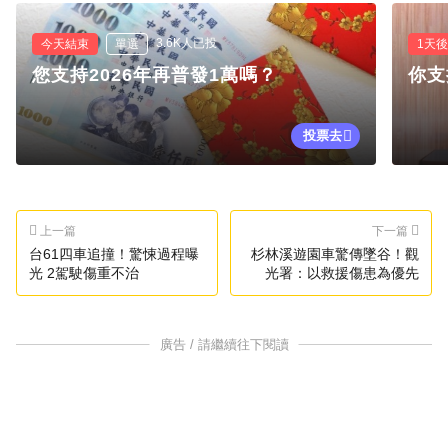
3.6K人已投
今天結束
單選
1天
您支持2026年再普發1萬嗎？
你支
投票去
上一篇
下一篇
台61四車追撞！驚悚過程曝
杉林溪遊園車驚傳墜谷！觀
光 2駕駛傷重不治
光署：以救援傷患為優先
廣告 / 請繼續往下閱讀