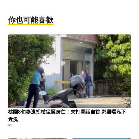
你也可能喜歡
桃園8旬妻遭拐杖猛砸身亡！夫打電話自首 鄰居曝私下
近況
8/7