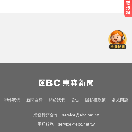
慈濟採購BNT疫苗被詐10億！醫：4
年後還陳時中清白
緯創股利2度延發史上首例 金管會
說重話：考慮收回股務自辦
「白海豚」逼近！最新暴風圈侵襲
率曝 一縣市達59％
慈濟採購BNT疫苗被詐10億！醫：4
年後還陳時中清白
緯創股利2度延發史上首例 金管會
聯絡我們
新聞自律
關於我們
公告
隱私權政策
常見問題
說重話：考慮收回股務自辦
業務行銷合作：
service@ebc.net.tw
用戶服務：
service@ebc.net.tw