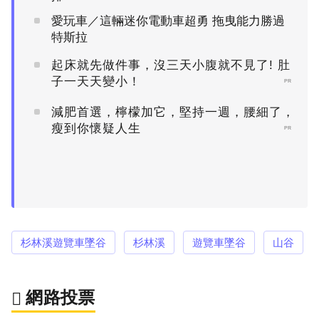
愛玩車／這輛迷你電動車超勇 拖曳能力勝過
特斯拉
起床就先做件事，沒三天小腹就不見了! 肚
子一天天變小！
PR
減肥首選，檸檬加它，堅持一週，腰細了，
瘦到你懷疑人生
PR
杉林溪遊覽車墜谷
杉林溪
遊覽車墜谷
山谷
網路投票