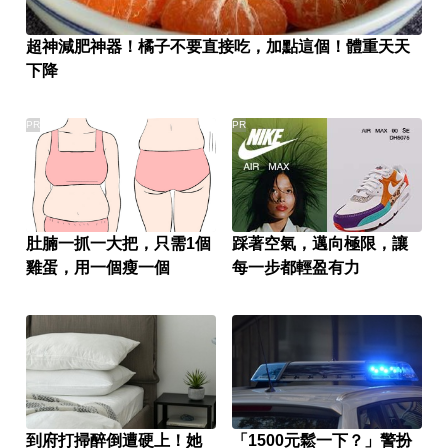
超神減肥神器！橘子不要直接吃，加點這個！體重天天
下降
PR
PR
肚腩一抓一大把，只需1個
踩著空氣，邁向極限，讓
雞蛋，用一個瘦一個
每一步都輕盈有力
到府打掃醉倒遭硬上！她
「1500元鬆一下？」警扮