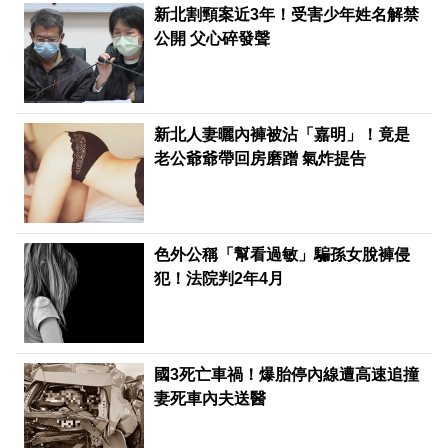
新北割頸案近3年！受害少年姓名解禁
公開 父心碎發聲
新北人妻曬內褲被沾「嘉明」！竟是
老公爺爺帶回房磨蹭 氣炸提告
色外公稱「幫看過敏」騙孫女脫褲侵
犯！法院判2年4月
國3死亡車禍！爆胎停內線遭高速追撞
妻死車內夫送醫