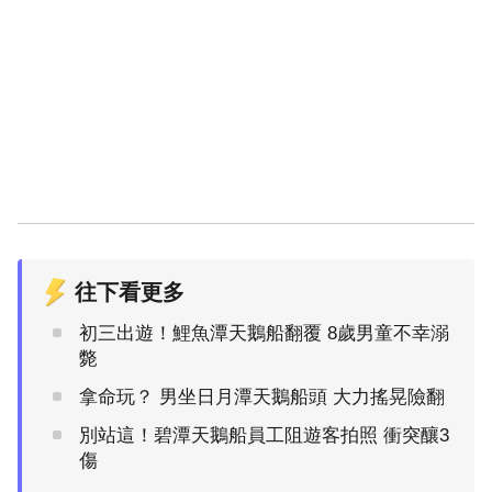
往下看更多
初三出遊！鯉魚潭天鵝船翻覆 8歲男童不幸溺
斃
拿命玩？ 男坐日月潭天鵝船頭 大力搖晃險翻
別站這！碧潭天鵝船員工阻遊客拍照 衝突釀3
傷