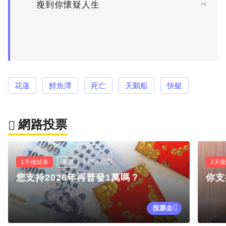
瘦到你懷疑人生
PR
花蓮
鯉魚潭
死亡
天鵝船
快艇
網路投票
3.2K人已投
1天後結束
單選
2天
您支持2026年再普發1萬嗎？
你支
投票去