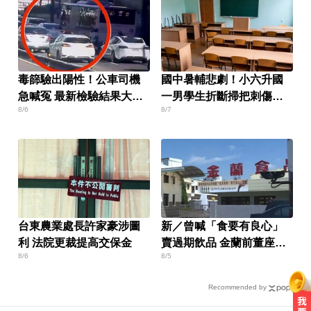
毒篩驗出陽性！公車司機
國中暑輔悲劇！小六升國
急喊冤 最新檢驗結果大逆
一男學生折斷掃把刺傷女
8/6
8/7
轉
師 右眼恐失明
台東農業處長許家豪涉圖
新／曾喊「食要有良心」
利 法院更裁提高交保金
賣過期飲品 金蘭前董座遭
8/6
8/5
求重刑
Recommended by