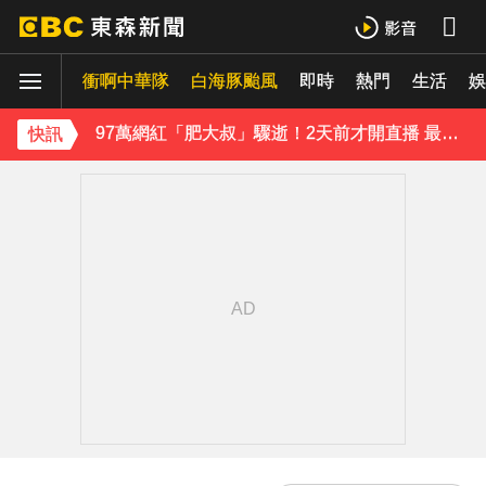
《理財達人秀》X 安聯投信免費講座報名中！搶先卡位 2027
衝啊中華隊
白海豚颱風
即時
熱門
生活
97萬網紅「肥大叔」驟逝！2天前才開直播 最後身影曝光粉鼻酸
娛
金牌員工轉投李多慧！剪輯師突暴紅狂接20業配 Joeman 認：我也會想離職
快訊
下載東森App，隨時掌握天下大小事！
緯創股利2度延發史上首例 金管會說重話：考慮收回股務自辦