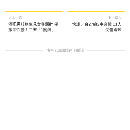
上一篇
下一篇
酒吧男服務生見女客爛醉 帶
快訊／台27線2車碰撞 11人
旅館性侵！二審「1關鍵」免
受傷送醫
關
廣告 / 請繼續往下閱讀