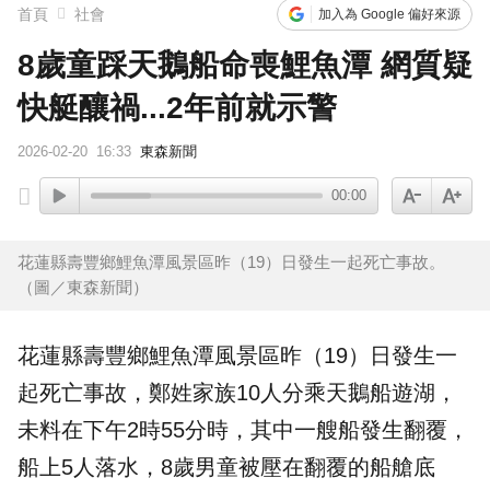
首頁
社會
加入為 Google 偏好來源
8歲童踩天鵝船命喪鯉魚潭 網質疑
快艇釀禍...2年前就示警
2026-02-20
16:33
東森新聞
00:00
花蓮縣壽豐鄉鯉魚潭風景區昨（19）日發生一起死亡事故。
（圖／東森新聞）
花蓮
縣壽豐鄉
鯉魚潭
風景區昨（19）日發生一
起
死亡
事故，鄭姓家族10人分乘
天鵝船
遊湖，
未料在下午2時55分時，其中一艘船發生翻覆，
船上5人落水，8歲男童被壓在翻覆的船艙底