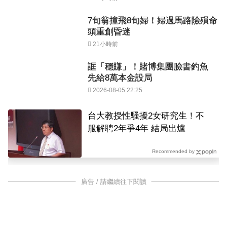
7旬翁撞飛8旬婦！婦過馬路險殞命
頭重創昏迷
21小時前
誆「穩賺」！賭博集團臉書釣魚
先給8萬本金設局
2026-08-05 22:25
台大教授性騷擾2女研究生！不
服解聘2年爭4年 結局出爐
Recommended by
廣告 / 請繼續往下閱讀