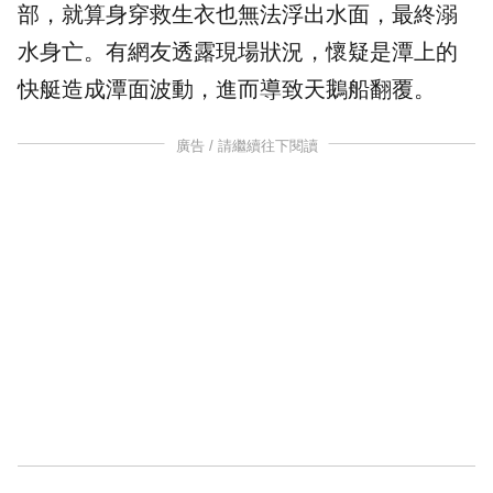
部，就算身穿救生衣也無法浮出水面，最終溺
水身亡。有網友透露現場狀況，懷疑是潭上的
快艇
造成潭面波動，進而導致天鵝船翻覆。
廣告 / 請繼續往下閱讀