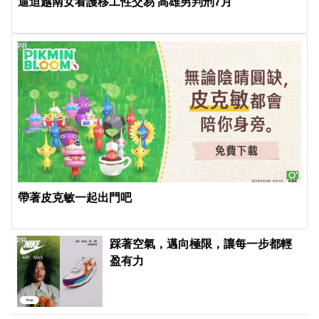
逼迫越南女看護移工性交易 高雄男判刑7月
PR
帶著皮克敏一起出門吧
PR
踩著空氣，邁向極限，讓每一步都輕
盈有力