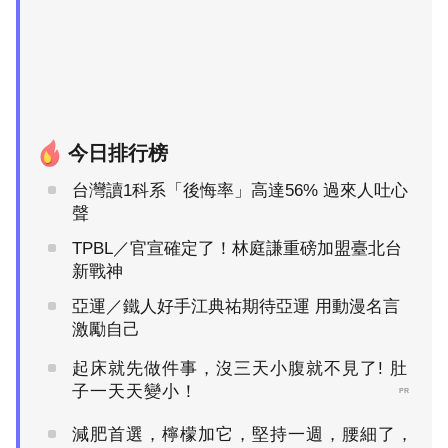
今日排行榜
台灣讀1科系「後悔率」高達56% 過來人吐心
聲
TPBL／官宣確定了！林庭謙重磅加盟臺北台
新戰神
亞運／鐵人好手江典祐期待亞運 用動漫名言
激勵自己
起床就先做件事，沒三天小腹就不見了! 肚
子一天天變小！
PR
減肥首選，檸檬加它，堅持一週，腰細了，