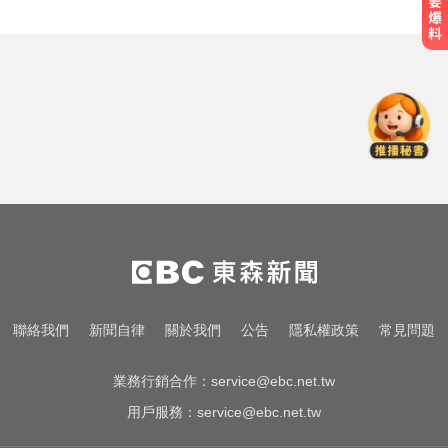
三商壽9/1股票下市！12/1正式更名
「玉山人壽」
醫起看／瘦瘦針不只幫助減重！台
大研究：罹癌風險下降4成
創2月以來最大單日漲幅！黃金暴漲
4.4%突破4253美元
三商壽9/1股票下市！12/1正式更名
「玉山人壽」
醫起看／瘦瘦針不只幫助減重！台
聯絡我們
新聞自律
關於我們
公告
隱私權政策
常見問題
大研究：罹癌風險下降4成
業務行銷合作：
service@ebc.net.tw
用戶服務：
service@ebc.net.tw