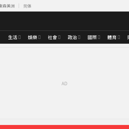
東森美洲
简体
生活
娛樂
社會
政治
國際
體育
 遊客急下山
10分鐘前
婚15年保鮮秘訣曝
17分鐘前
綁架撕票」千萬贖金救不回
49分鐘前