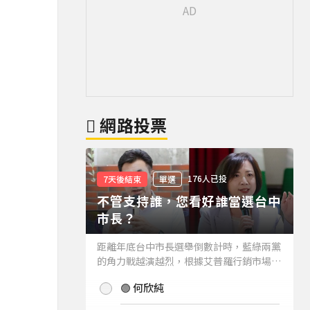
網路投票
176人已投
7天後結束
單選
不管支持誰，您看好誰當選台中
市長？
距離年底台中市長選舉倒數計時，藍綠兩黨
的角力戰越演越烈，根據艾普羅行銷市場研
究公司進行的最新台中市長民調結果也出爐
🟢 何欣純
(詳情請見下方新聞)。而不管支持誰，您看
好誰當選台中市長？