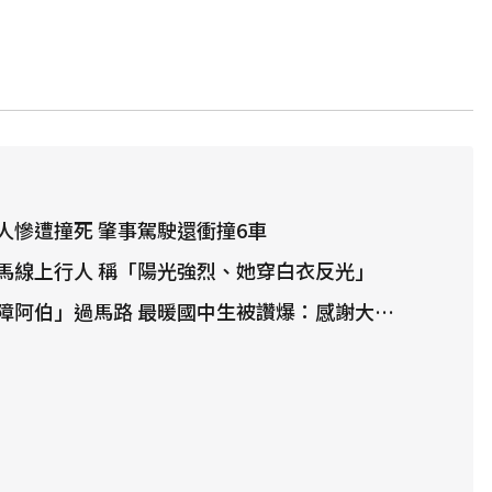
人慘遭撞死 肇事駕駛還衝撞6車
馬線上行人 稱「陽光強烈、她穿白衣反光」
阿伯」過馬路 最暖國中生被讚爆：感謝大家停下來