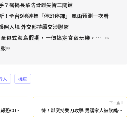
手？醫揭長輩防骨鬆失智三關鍵
新！全台9地達標「停班停課」 風雨預測一次看
護照入境 外交部持續交涉聯繫
？全包式海島假期，一價搞定食宿玩樂，省錢更省心！
PR
開服
PR
行人
機車
下一篇
報恐CO中
悚！鄰突持雙刀攻擊 男護家人被砍縫16
針