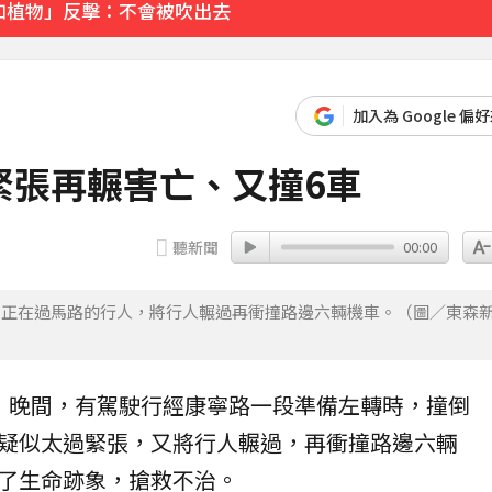
如植物」反擊：不會被吹出去
 遊客急下山
加入為 Google 偏
10分鐘前
緊張再輾害亡、又撞6車
聽新聞
00:00
了正在過馬路的行人，將行人輾過再衝撞路邊六輛機車。（圖／東森
）晚間，有駕駛行經康寧路一段準備左轉時，撞倒
疑似太過緊張，又將行人輾過，再衝撞路邊六輛
了生命跡象，搶救不治。