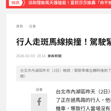
派助理颱風天護植栽！愛莉莎莎挨轟「命不
快訊
下載東森App，隨時掌握天下大小事！
獨家／「白海豚」襲泰安！苗62線落石不斷
首頁
社會
行人走斑馬線挨撞！駕駛
2026-02-03
20:14
東森新聞
台北市內湖區昨天（2日）晚間，駕駛準備左轉時撞倒
聞）
分享
台北
市
內湖
區昨天（2日
了正在過
馬路
的
行人
，他
機車
，導致行人當場沒有