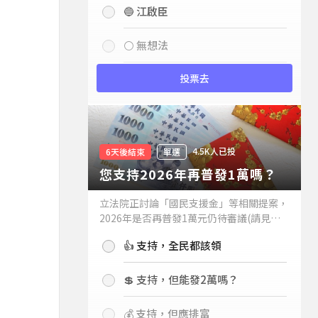
🔵 江啟臣
⚪ 無想法
投票去
4.5K人已投
6天後結束
單選
您支持2026年再普發1萬嗎？
立法院正討論「國民支援金」等相關提案，
2026年是否再普發1萬元仍待審議(請見下
方新聞)。如果2026年再普發1萬元，你支
👍 支持，全民都該領
持嗎？
💲 支持，但能發2萬嗎？
💰 支持，但應排富