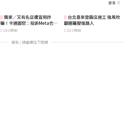
更多
獨家／又有名店遭冒用詐
台北喜來登飯店施工 強風吹
騙！卡通園怒：投訴Meta也無
翻圍籬壓傷路人
效
18小時前
22小時前
廣告 / 請繼續往下閱讀