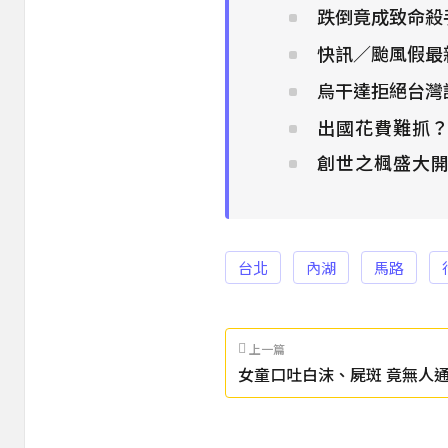
跌倒竟成致命殺
快訊／颱風假最
烏干達拒絕台灣
出國花費難抓
創世之楓盛大
台北
內湖
馬路
上一篇
女童口吐白沫、屍斑 竟無人通
毒