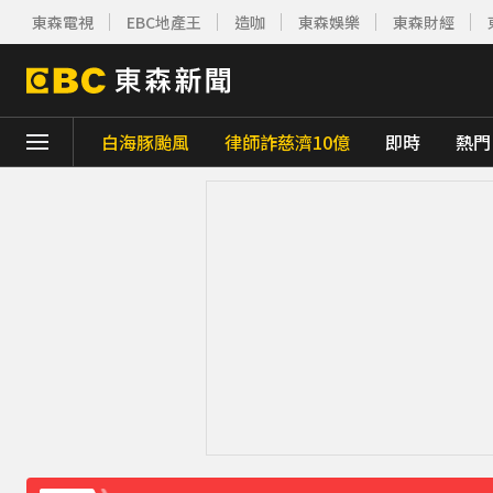
東森電視
EBC地產王
造咖
東森娛樂
東森財經
白海豚颱風
律師詐慈濟10億
即時
熱門
下載東森App，隨時掌握天下大小事！
獨家／「白海豚」襲泰安！苗62線落石不斷
庹宗康資產全給老婆！「名下只剩1台車」結
百萬網紅失蹤3年遇害！遭閨密設局赴菲「