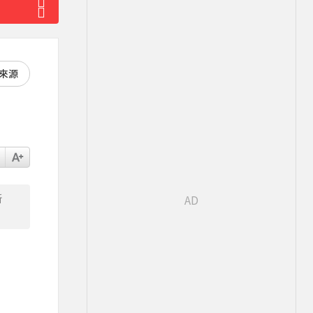
好來源
新