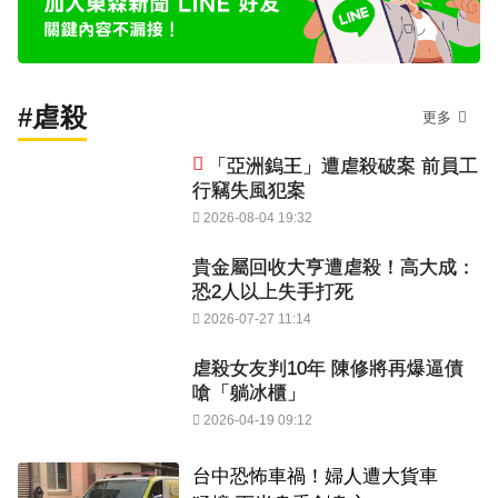
#虐殺
更多
「亞洲鎢王」遭虐殺破案 前員工
行竊失風犯案
2026-08-04 19:32
貴金屬回收大亨遭虐殺！高大成：
恐2人以上失手打死
2026-07-27 11:14
虐殺女友判10年 陳修將再爆逼債
嗆「躺冰櫃」
2026-04-19 09:12
台中恐怖車禍！婦人遭大貨車