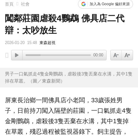
首頁
社會
加入為 Google 偏好來源
闖鄰莊園虐殺4鸚鵡 佛具店二代
辯：太吵放生
2026-01-20
15:48
東森超視
00:00
男子一口氣抓走4隻金剛鸚鵡，虐殺後3隻丟棄在水溝，其中1隻
掉在草叢。（圖／東森新聞）
屏東長治鄉一間佛具店小老闆，33歲張姓男
子，日前持刀闖入隔壁的莊園，一口氣抓走4隻
金剛
鸚鵡
，
虐殺
後3隻丟棄在
水溝
，其中1隻掉
在草叢，殘忍過程被
監視器
錄下。飼主提告，