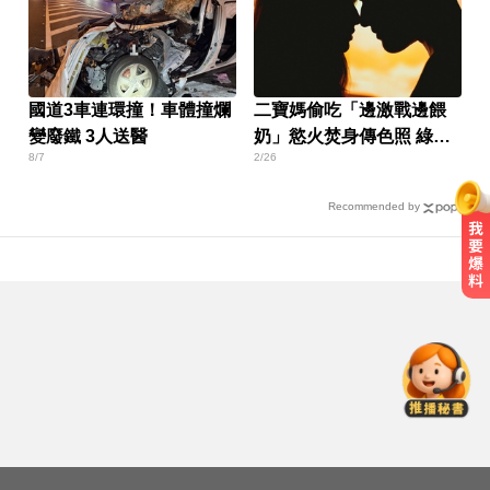
國道3車連環撞！車體撞爛
二寶媽偷吃「邊激戰邊餵
變廢鐵 3人送醫
奶」慾火焚身傳色照 綠帽
8/7
2/26
尪崩潰
Recommended by
TPBL／林庭謙重磅加盟戰神！鐵粉
追3000特報喊：不加班了
白海豚進逼沖繩鹿兒島 強風豪雨26
萬人撤離
「白海豚」逼近！最新暴風圈侵襲
率曝 一縣市達59％