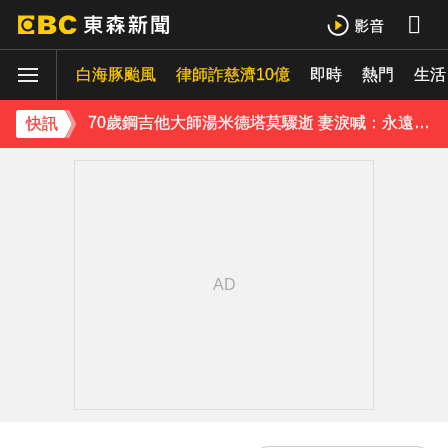
《理財達人秀》X 安聯投信免費講座報名中！搶先卡位 2027
白海豚颱風
律師詐慈濟10億
即時
熱門
生活
70歲鋼吉他大師湯米德塔莫驟逝 妻淚喊：永遠是我一生摯愛
下載東森App，隨時掌握天下大小事！
快訊
破解無數養生迷思！林慶順教授「4月意外離世」女兒悲痛證實