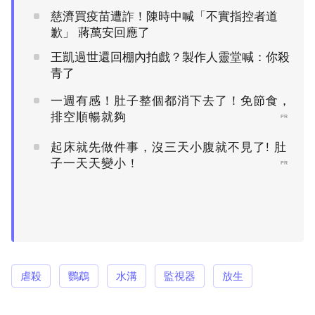
慈濟買疫苗遭詐！陳時中喊「不實指控者道
歉」 蔣萬安回應了
王凱過世還回棚內拍戲？製作人靈堂喊：你殺
青了
一週有感！肚子整個都消下去了！免節食，
排空順暢就夠
PR
起床就先做件事，沒三天小腹就不見了! 肚
子一天天變小！
PR
虐殺
鸚鵡
水溝
監視器
放生