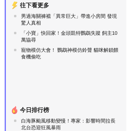
往下看更多
男過海關褲襠「異常巨大」帶進小房間 發現
驚人真相
「小寶」快回家！金頭凱特鸚鵡失蹤 飼主10
萬協尋
寵物模仿大會！ 鸚鵡神模仿鈴聲 貓咪解鎖餵
食機偷吃
今日排行榜
白海豚颱風移動變慢！專家：影響時間拉長
北台恐迎狂風暴雨