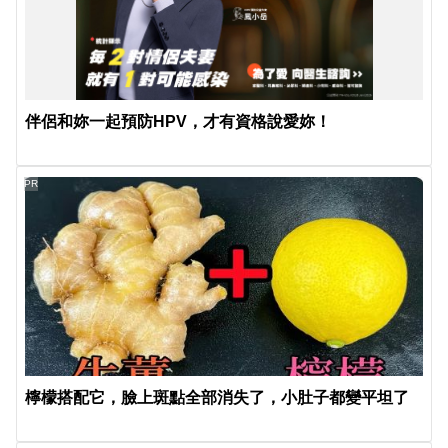
伴侶和妳一起預防HPV，才有資格說愛妳！
PR
檸檬搭配它，臉上斑點全部消失了，小肚子都變平坦了