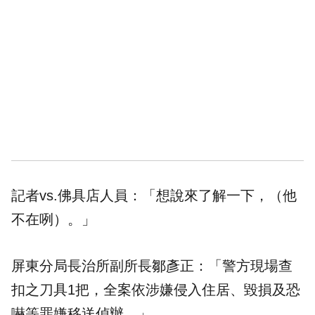
記者vs.佛具店人員：「想說來了解一下，（他
不在咧）。」
屏東分局長治所副所長鄒彥正：「警方現場查
扣之刀具1把，全案依涉嫌侵入住居、毀損及恐
嚇等罪嫌移送偵辦。」