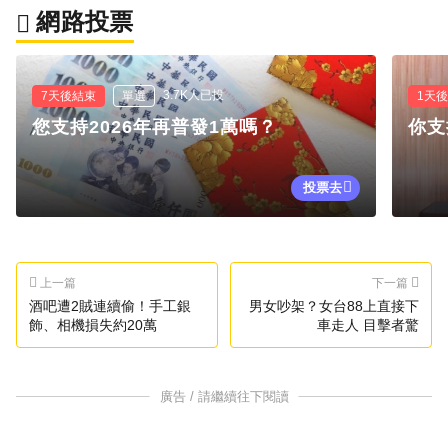
網路投票
3.7K人已投
7天後結束
單選
1天
您支持2026年再普發1萬嗎？
你支
投票去
上一篇
下一篇
酒吧遭2賊連續偷！手工銀
男女吵架？女台88上直接下
飾、相機損失約20萬
車走人 目擊者驚
廣告 / 請繼續往下閱讀