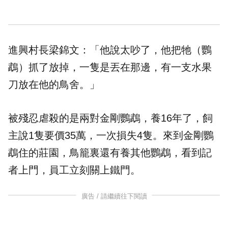
進興村長梁錦文：「他說太吵了，他把牠（鸚
鵡）抓了放掉，一隻是丟在那邊，有一支水果
刀放在他的鳥舍。」
被殘忍虐殺的是兩對金剛鸚鵡，養16年了，飼
主說1隻要價35萬，一次損失4隻。來到金剛鸚
鵡住的莊園，鳥籠裏還有養其他鸚鵡，看到記
者上門，員工立刻關上鐵門。
廣告 / 請繼續往下閱讀