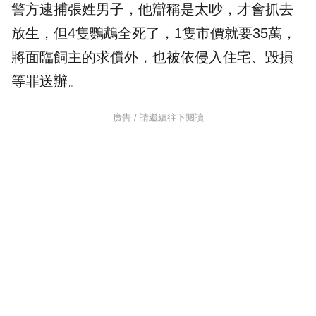
警方逮捕張姓男子，他辯稱是太吵，才會抓去
放生
，但4隻鸚鵡全死了，1隻市價就要35萬，
將面臨飼主的求償外，也被依侵入住宅、毀損
等罪送辦。
廣告 / 請繼續往下閱讀