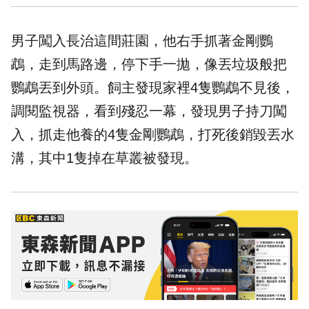
男子闖入長治這間莊園，他右手抓著金剛鸚
鵡，走到馬路邊，停下手一拋，像丟垃圾般把
鸚鵡丟到外頭。飼主發現家裡4隻鸚鵡不見後，
調閱監視器，看到殘忍一幕，發現男子持刀闖
入，抓走他養的4隻金剛鸚鵡，打死後銷毀丟水
溝，其中1隻掉在草叢被發現。