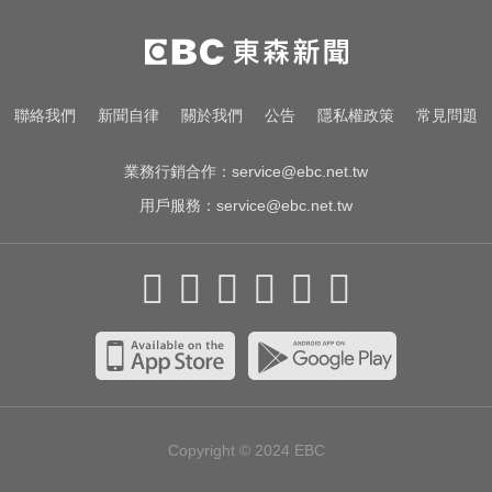
TPBL／林庭謙重磅加盟戰神！鐵粉
追3000特報喊：不加班了
白海豚進逼沖繩鹿兒島 強風豪雨26
聯絡我們
新聞自律
關於我們
公告
隱私權政策
常見問題
萬人撤離
業務行銷合作：
service@ebc.net.tw
用戶服務：
service@ebc.net.tw
Copyright © 2024
EBC