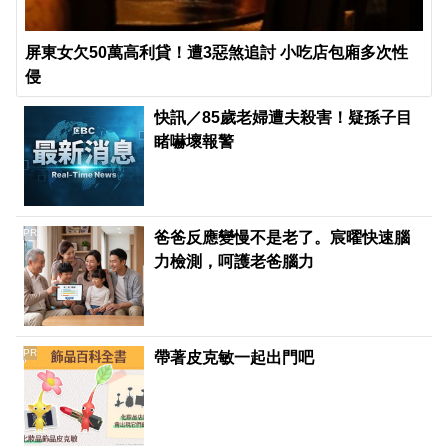
屏東女欠50萬高利貸！遭3惡煞追討 小吃店包廂多次性
侵
快訊／85歲老婦遭夫殺害！疑孫子目
睹嚇壞報警
PR
爸爸反應變慢不是老了。宸曜快速腦
力檢測，呵護老爸腦力
PR
帶著皮克敏一起出門吧