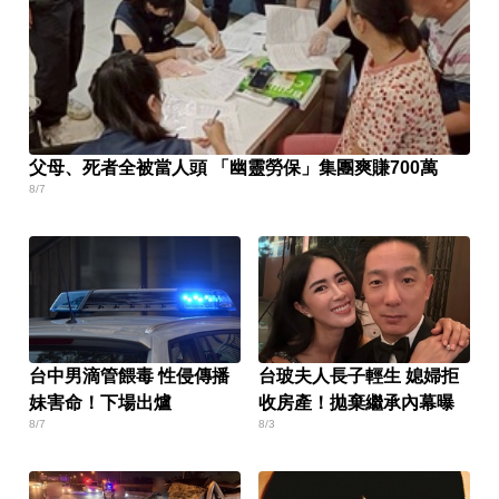
父母、死者全被當人頭 「幽靈勞保」集團爽賺700萬
8/7
台中男滴管餵毒 性侵傳播
台玻夫人長子輕生 媳婦拒
妹害命！下場出爐
收房產！拋棄繼承內幕曝
8/7
8/3