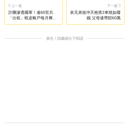
上一篇
下一篇
詐團滲透國軍！逾60官兵
表兄弟放沖天炮害2車燒如廢
「出租」蝦皮帳戶每月爽賺
鐵 父母連帶賠60萬
上千
廣告 / 請繼續往下閱讀