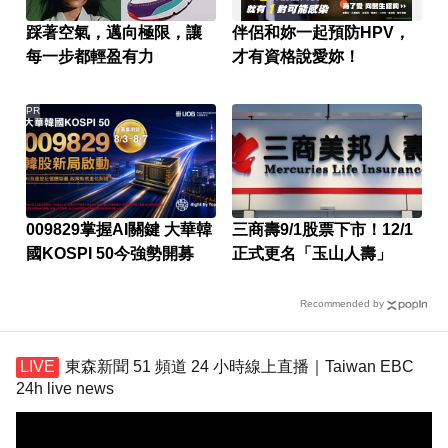
踩著空氣，邁向極限，讓
伴侶和妳一起預防HPV，
每一步都輕盈有力
才有資格說愛妳！
PR
009829掌握AI關鍵 大華韓
三商壽9/1股票下市！12/1
國KOSPI 50今強勢開募
正式更名「玉山人壽」
Recommended by
東森新聞 51 頻道 24 小時線上直播｜Taiwan EBC
24h live news