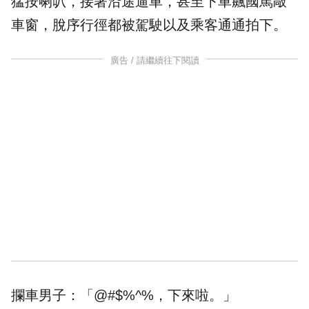
猛按喇叭，接著沿途逼車，甚至下車飆
國罵
敲
車窗，脫序行徑都被駕駛以及乘客通通拍下。
廣告 / 請繼續往下閱讀
攔車男子：「@#$%^%，下來啦。」