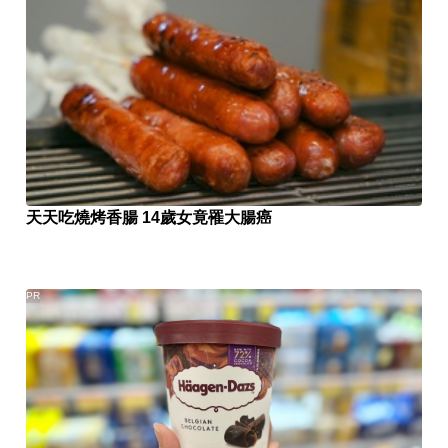
天天吃燒烤香腸 14歲女竟罹大腸癌
PR