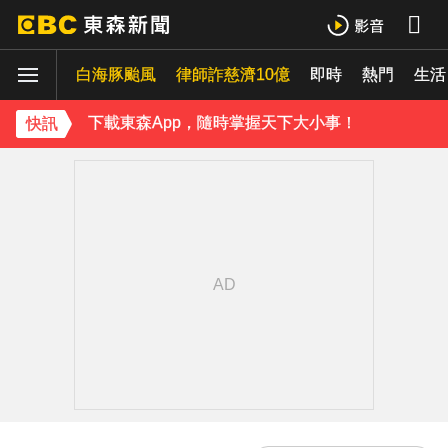
《理財達人秀》X 安聯投信免費講座報名中！搶先卡位 2027
白海豚颱風
下載東森App，隨時掌握天下大小事！
律師詐慈濟10億
即時
熱門
生活
《理財達人秀》X 安聯投信免費講座報名中！搶先卡位 2027
快訊