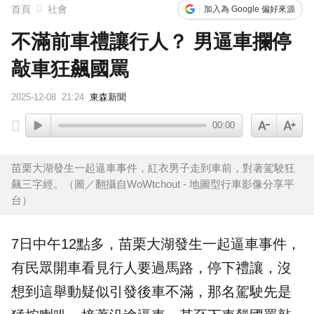
首頁
社會
加入為 Google 偏好來源
不滿前車禮讓行人？ 男逼車攔停
敲車狂飆國罵
2025-12-08
21:24
東森新聞
00:00
苗栗大湖發生一起逼車事件，紅衣男子走到車前，對著駕駛狂
飆三字經。（圖／翻攝自WoWtchout - 地圖型行車影像分享平
台）
7日中午12點多，
苗栗
大湖發生一起
逼車
事件，
有民眾開車看見
行人
要過馬路，停下禮讓，沒
想到這舉動疑似引發後車不滿，那名駕駛先是