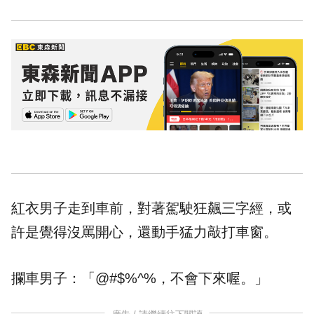
紅衣男子走到車前，對著駕駛狂飆
三字經
，或
許是覺得沒罵開心，還動手猛力敲打車窗。
攔車男子：「@#$%^%，不會下來喔。」