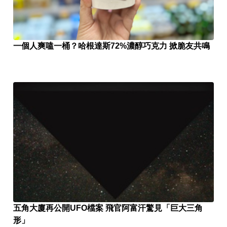
一個人爽嗑一桶？哈根達斯72%濃醇巧克力 掀脆友共鳴
五角大廈再公開UFO檔案 飛官阿富汗驚見「巨大三角
形」