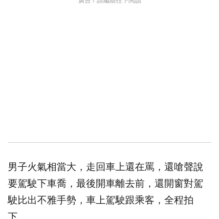
廣告 / 請繼續往下閱讀
男子火氣相當大，走回車上還在罵，還嗆聲說
要駕駛下車喬，最後開車離去前，還開窗對駕
駛比出不雅手勢，車上駕駛跟乘客，全程拍
下。