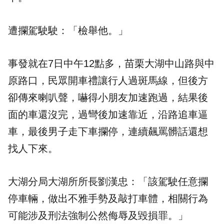
遭攔駕駛駛：「檢舉他。」
事發就在7日中午12點多，苗栗大湖中山路與中
原路口，民眾開車禮讓行人過斑馬線，但後方
卻傳來喇叭聲，嚇得小朋友加速跑過，結果後
面的車還沒完，過彎後加速靠近，沿路追車逼
車，最後男子走下車攔停，連續飆罵髒話還想
找人下來。
大湖分局大湖所所長劉漢忠：「該駕駛任意攔
停車輛，做出不雅手勢及敲打車體，相關行為
可能涉及刑法強制公然侮辱及毀損罪。」