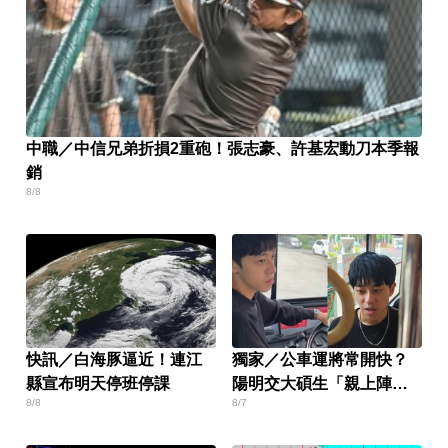
中職／中信兄弟折損2重砲！張志豪、許基宏動刀本季報
銷
8/8
快訊／白海豚逼近！連江
獨家／公車運將常開快？
縣宣布明天停班停課
陽明交大碩生「親上陣」
8/8
8/7
找原因