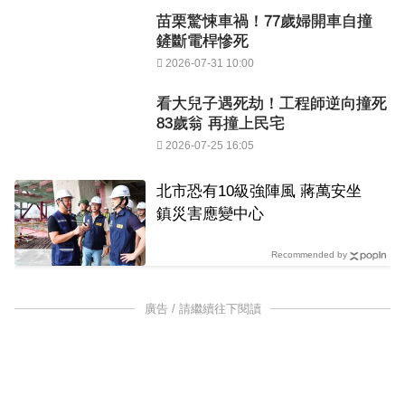
苗栗驚悚車禍！77歲婦開車自撞
鏟斷電桿慘死
2026-07-31 10:00
看大兒子遇死劫！工程師逆向撞死
83歲翁 再撞上民宅
2026-07-25 16:05
北市恐有10級強陣風 蔣萬安坐
鎮災害應變中心
Recommended by
廣告 / 請繼續往下閱讀