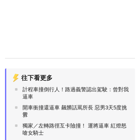
往下看更多
計程車撞倒行人！路過義警認出駕駛：曾對我
逼車
開車衝撞還逼車 飆髒話罵所長 惡男3天5度挑
釁
獨家／左轉路徑互卡險撞！ 運將逼車 紅燈怒
嗆女騎士