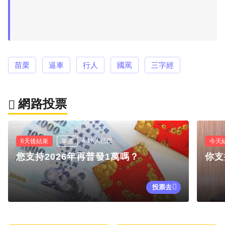
苗栗
逼車
行人
國罵
三字經
網路投票
4.1K人已投
6天後結束
單選
今天
您支持2026年再普發1萬嗎？
你支
投票去