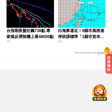
台指期夜盤狂飆736點 專
白海豚逼近！9縣市風雨達
家揭反彈契機上看48000點
停班課標準「1縣市宣布
8/8
8/8
了」
Recommended by
奧運、世界盃「性招待裁判」 南韓
足協報公帳被抓包
涉製毒、跨國販毒！埃及女星被判
死刑
快訊／白海豚逼近！新竹縣尖石、