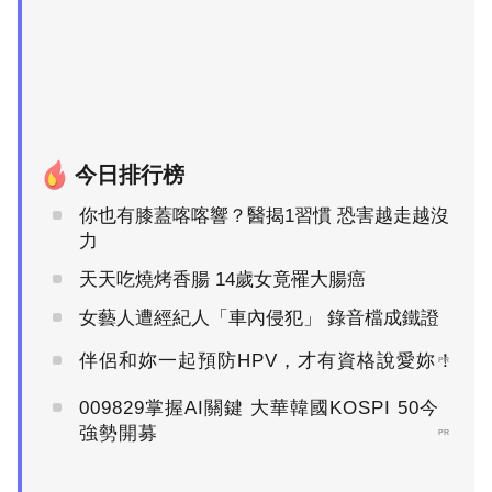
今日排行榜
你也有膝蓋喀喀響？醫揭1習慣 恐害越走越沒
力
天天吃燒烤香腸 14歲女竟罹大腸癌
女藝人遭經紀人「車內侵犯」 錄音檔成鐵證
伴侶和妳一起預防HPV，才有資格說愛妳！
PR
009829掌握AI關鍵 大華韓國KOSPI 50今
強勢開募
PR