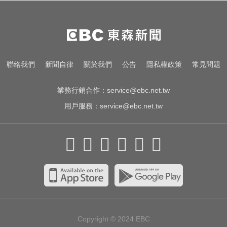
五峰「8校停課」
奧運、世界盃「性招待裁判」 南韓
足協報公帳被抓包
涉製毒、跨國販毒！埃及女星被判
聯絡我們
新聞自律
關於我們
公告
隱私權政策
常見問題
死刑
業務行銷合作：
service@ebc.net.tw
用戶服務：
service@ebc.net.tw
Copyright © 2024
EBC