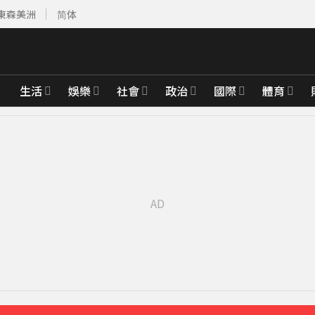
東森美洲
简体
生活
娛樂
社會
政治
國際
體育
先卡位 2027