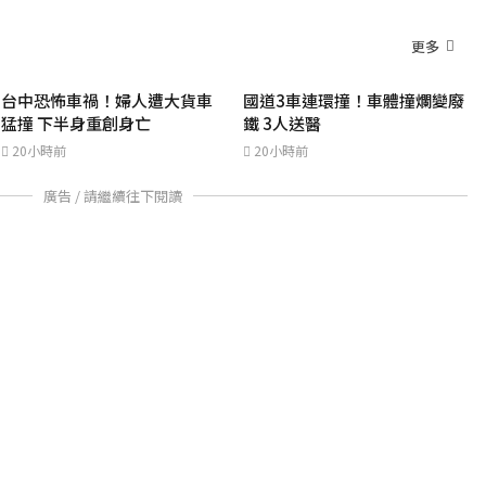
更多
台中恐怖車禍！婦人遭大貨車
國道3車連環撞！車體撞爛變廢
猛撞 下半身重創身亡
鐵 3人送醫
20小時前
20小時前
廣告 / 請繼續往下閱讀