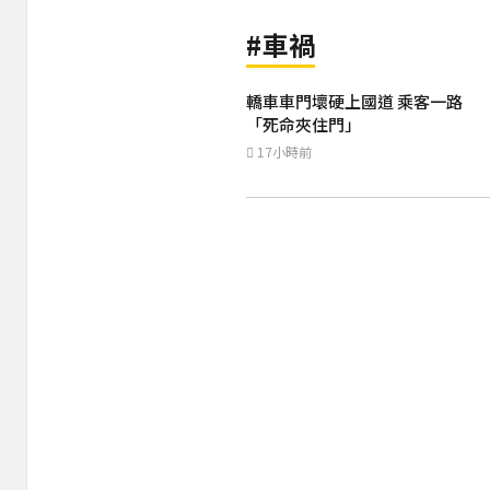
#車禍
轎車車門壞硬上國道 乘客一路
「死命夾住門」
17小時前