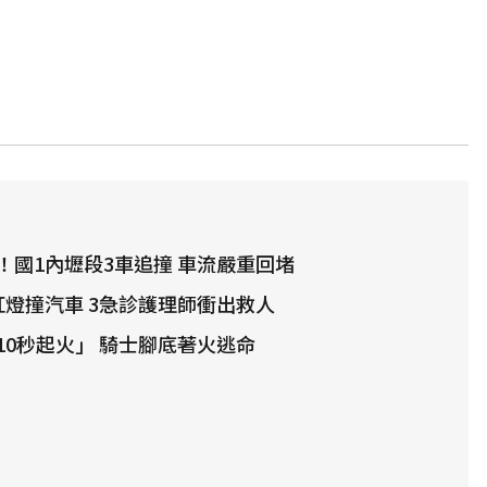
！國1內壢段3車追撞 車流嚴重回堵
紅燈撞汽車 3急診護理師衝出救人
10秒起火」 騎士腳底著火逃命