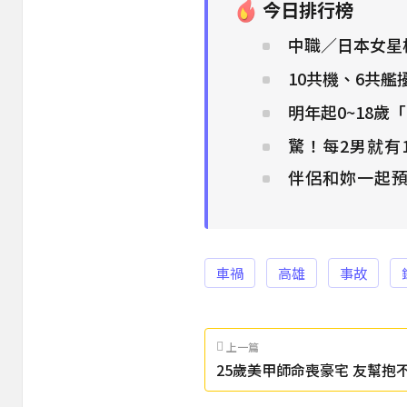
今日排行榜
中職／日本女星
10共機、6共
明年起0~18歲
驚！每2男就有
伴侶和妳一起預
車禍
高雄
事故
上一篇
25歲美甲師命喪豪宅 友幫抱
遭遇