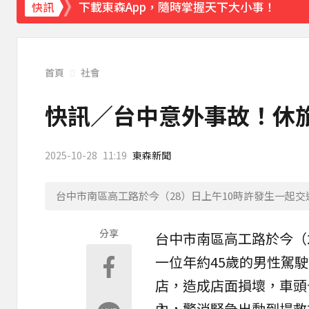
《理財達人秀》X 安聯投信免費講座報名中！搶
快訊
首頁
社會
快訊／台中意外事故！休
2025-10-28
11:19
東森新聞
台中市南區高工路於今（28）日上午10時許發生一起
分享
台中市南區高工路於今（2
一位年約45歲的男性
駕駛
店，造成店面損壞，車頭
內，警消緊急出動到場救