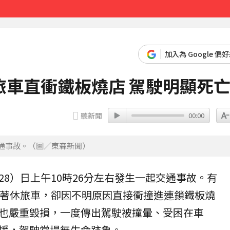
先卡位 2027
加入為 Google 偏
旅車直衝鐵板燒店 駕駛明顯死
聽新聞
00:00
交通事故。（圖／東森新聞）
8）日上午10時26分左右發生一起交通
事故
。有
著休旅車，卻因不明原因直接衝撞進連鎖
鐵板燒
也嚴重毀損，一度傳出駕駛被撞暈、受困在車
援，駕駛當場無生命跡象。