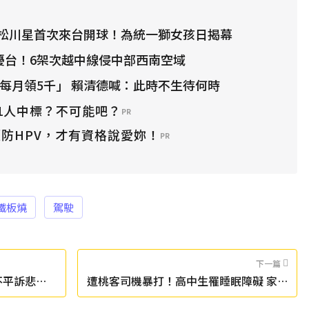
松川星首次來台開球！為統一獅女孩日揭幕
艦擾台！6架次越中線侵中部西南空域
「每月領5千」 賴清德喊：此時不生待何時
1人中標？不可能吧？
PR
防HPV，才有資格說愛妳！
PR
鐵板燒
駕駛
下一篇
不平訴悲慘
遭桃客司機暴打！高中生罹睡眠障礙 家長
心寒目擊者無人制止