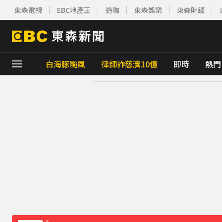
東森電視
EBC地產王
造咖
東森娛樂
東森財經
白海豚颱風
律師詐慈濟10億
即時
熱門
下載東森App，隨時掌握天下大小事！
《理財達人秀》X 安聯投信免費講座報名中！搶
下載東森App，隨時掌握天下大小事！