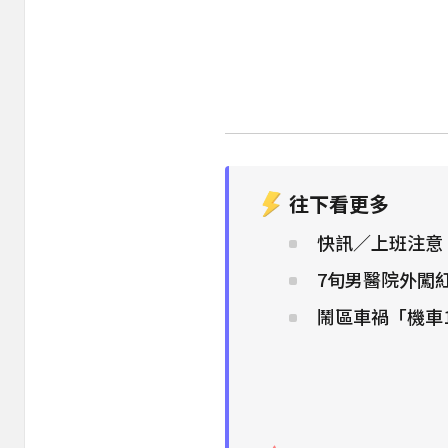
往下看更多
快訊／上班注意
7旬男醫院外闖
鬧區車禍「機車